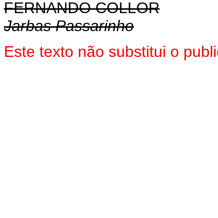
FERNANDO COLLOR
Jarbas Passarinho
Este texto não substitui o pu