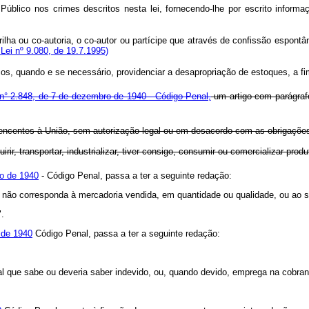
o Público nos crimes descritos nesta lei, fornecendo-lhe por escrito infor
ha ou co-autoria, o co-autor ou partícipe que através de confissão espontânea
 Lei nº 9.080, de 19.7.1995)
s, quando e se necessário, providenciar a desapropriação de estoques, a fi
ei n° 2.848, de 7 de dezembro de 1940 - Código Penal,
um artigo com parágraf
tencentes à União, sem autorização legal ou em desacordo com as obrigações 
ir, transportar, industrializar, tiver consigo, consumir ou comercializar prod
ro de 1940
- Código Penal, passa a ter a seguinte redação:
ue não corresponda à mercadoria vendida, em quantidade ou qualidade, ou ao s
".
 de 1940
Código Penal, passa a ter a seguinte redação:
cial que sabe ou deveria saber indevido, ou, quando devido, emprega na cobran