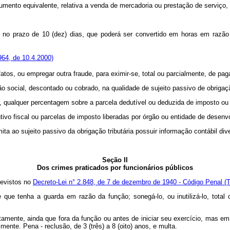
ocumento equivalente, relativa a venda de mercadoria ou prestação de serviço
e, no prazo de 10 (dez) dias, que poderá ser convertido em horas em razã
.964, de 10.4.2000)
fatos, ou empregar outra fraude, para eximir-se, total ou parcialmente, de pag
uição social, descontado ou cobrado, na qualidade de sujeito passivo de obriga
iário, qualquer percentagem sobre a parcela dedutível ou deduzida de imposto ou
ntivo fiscal ou parcelas de imposto liberadas por órgão ou entidade de desenv
ta ao sujeito passivo da obrigação tributária possuir informação contábil div
Seção II
Dos crimes praticados por funcionários públicos
previstos no
Decreto-Lei n° 2.848, de 7 de dezembro de 1940 - Código Penal (Tí
 de que tenha a guarda em razão da função; sonegá-lo, ou inutilizá-lo, tota
indiretamente, ainda que fora da função ou antes de iniciar seu exercício, mas
lmente. Pena - reclusão, de 3 (três) a 8 (oito) anos, e multa.