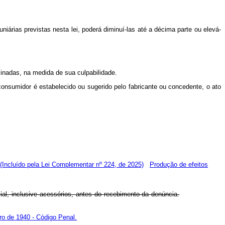
niárias previstas nesta lei, poderá diminuí-las até a décima parte ou elevá-
minadas, na medida de sua culpabilidade.
onsumidor é estabelecido ou sugerido pelo fabricante ou concedente, o ato
(Incluído pela Lei Complementar nº 224, de 2025)
Produção de efeitos
ial, inclusive acessórios, antes do recebimento da denúncia.
ro de 1940 - Código Penal.