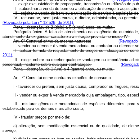
I - exigir exclusividade de propaganda, transmissão ou difusão de pu
II - subordinar a venda de bem ou a utilização de serviço à aquisiçã
III - sujeitar a venda de bem ou a utilização de serviço à aquisição 
IV - recusar-se, sem justa causa, o diretor, administrador, ou gere
(Revogado pela Lei nº 12.529, de 2011).
Pena - detenção, de 2 (dois) a 5 (cinco) anos, ou multa.
Parágrafo único. A falta de atendimento da exigência da autoridad
atendimento da exigência, caracteriza a infração prevista no inciso IV.
Art. 6° Constitui crime da mesma natureza:
(Revogado p
I - vender ou oferecer à venda mercadoria, ou contratar ou oferecer se
II - aplicar fórmula de reajustamento de preços ou indexação de cont
2011).
III - exigir, cobrar ou receber qualquer vantagem ou importância adi
percentual, incidente sobre qualquer contratação.
(Revogado
Pena - detenção, de 1 (um) a 4 (quatro) anos, ou multa.
Art. 7° Constitui crime contra as relações de consumo:
I - favorecer ou preferir, sem justa causa, comprador ou freguês, re
II - vender ou expor à venda mercadoria cuja embalagem, tipo, espec
III - misturar gêneros e mercadorias de espécies diferentes, par
estabelecido para os demais mais alto custo;
IV - fraudar preços por meio de:
a) alteração, sem modificação essencial ou de qualidade, de elem
serviço;