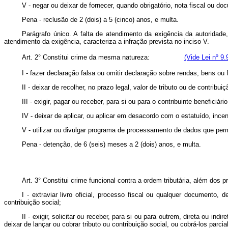
V - negar ou deixar de fornecer, quando obrigatório, nota fiscal ou d
Pena - reclusão de 2 (dois) a 5 (cinco) anos, e multa.
Parágrafo único. A falta de atendimento da exigência da autoridad
atendimento da exigência, caracteriza a infração prevista no inciso V.
Art. 2° Constitui crime da mesma natureza:
(Vide Lei nº 9
I - fazer declaração falsa ou omitir declaração sobre rendas, bens ou 
II - deixar de recolher, no prazo legal, valor de tributo ou de contrib
III - exigir, pagar ou receber, para si ou para o contribuinte benefic
IV - deixar de aplicar, ou aplicar em desacordo com o estatuído, ince
V - utilizar ou divulgar programa de processamento de dados que permi
Pena - detenção, de 6 (seis) meses a 2 (dois) anos, e multa.
Art. 3° Constitui crime funcional contra a ordem tributária, além dos 
I - extraviar livro oficial, processo fiscal ou qualquer documento,
contribuição social;
II - exigir, solicitar ou receber, para si ou para outrem, direta ou 
deixar de lançar ou cobrar tributo ou contribuição social, ou cobrá-los parcia