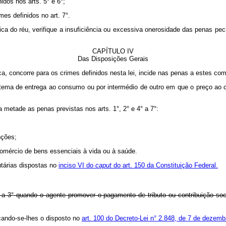
idos nos arts. 5° e 6°;
mes definidos no art. 7°.
ica do réu, verifique a insuficiência ou excessiva onerosidade das penas pecu
CAPÍTULO IV
Das Disposições Gerais
ca, concorre para os crimes definidos nesta lei, incide nas penas a estes co
tema de entrega ao consumo ou por intermédio de outro em que o preço ao c
 metade as penas previstas nos arts. 1°, 2° e 4° a 7°:
nções;
 comércio de bens essenciais à vida ou à saúde.
utárias dispostas no
inciso VI do
caput
do art. 150 da Constituição Federal.
1° a 3° quando o agente promover o pagamento de tributo ou contribuição soc
icando-se-lhes o disposto no
art. 100 do Decreto-Lei n° 2.848, de 7 de dezemb