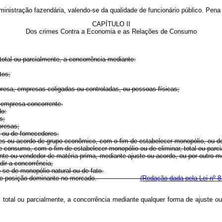
administração fazendária, valendo-se da qualidade de funcionário público. Pena 
CAPÍTULO II
Dos crimes Contra a Economia e as Relações de Consumo
otal ou parcialmente, a concorrência mediante:
tos;
presa, empresas coligadas ou controladas, ou pessoas físicas;
 empresa concorrente.
do:
s;
presas;
o ou de fornecedores.
tes ou acordo de grupo econômico, com o fim de estabelecer monopólio, ou de 
de consumo, com o fim de estabelecer monopólio ou de eliminar, total ou parc
te ou vendedor de matéria-prima, mediante ajuste ou acordo, ou por outro me
ir a concorrência;
-se de monopólio natural ou de fato.
lendo-se de posição dominante no mercado.
(Redação dada pela Lei nº 8
ando, total ou parcialmente, a concorrência mediante qualquer forma