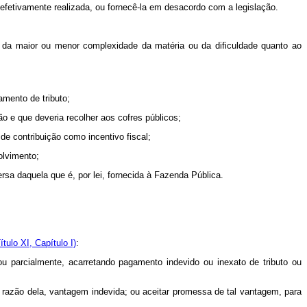
, efetivamente realizada, ou fornecê-la em desacordo com a legislação.
o da maior ou menor complexidade da matéria ou da dificuldade quanto ao
amento de tributo;
ção e que deveria recolher aos cofres públicos;
 de contribuição como incentivo fiscal;
olvimento;
ersa daquela que é, por lei, fornecida à Fazenda Pública.
tulo XI, Capítulo I)
:
l ou parcialmente, acarretando pagamento indevido ou inexato de tributo ou
 em razão dela, vantagem indevida; ou aceitar promessa de tal vantagem, para