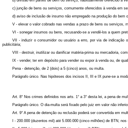
b) divisão em partes de bem ou serviço, habitualmente oferecido à v
c) junção de bens ou serviços, comumente oferecidos à venda em se
d) aviso de inclusão de insumo não empregado na produção do bem o
V - elevar o valor cobrado nas vendas a prazo de bens ou serviços, m
VI - sonegar insumos ou bens, recusando-se a vendê-los a quem pret
VII - induzir o consumidor ou usuário a erro, por via de indicação
publicitária;
VIII - destruir, inutilizar ou danificar matéria-prima ou mercadoria, co
IX - vender, ter em depósito para vender ou expor à venda ou, de qu
Pena - detenção, de 2 (dois) a 5 (cinco) anos, ou multa.
Parágrafo único. Nas hipóteses dos incisos II, III e IX pune-se a mod
Art. 8° Nos crimes definidos nos arts. 1° a 3° desta lei, a pena de m
Parágrafo único. O dia-multa será fixado pelo juiz em valor não infe
Art. 9° A pena de detenção ou reclusão poderá ser convertida em mult
I - 200.000 (duzentos mil) até 5.000.000 (cinco milhões) de BTN, nos c