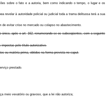
mações sobre o fato e a autoria, bem como indicando o tempo, o lugar e os
 revelar à autoridade policial ou judicial toda a trama delituosa terá a sua
m de evitar crise no mercado ou colapso no abastecimento.
o único, após o art. 162, renumerando-se os subseqüentes, com a seguinte
impostas pelo título autorizativo.
utos ou matéria-prima, obtidos na forma prevista no caput.
erviço prestado.
ça meio vexatório ou gravoso, que a lei não autoriza;