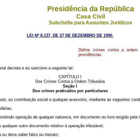
Presidência da República
Casa Civil
Subchefia para Assuntos Jurídicos
LEI Nº 8.137, DE 27 DE DEZEMBRO DE 1990.
Define crimes contra a ordem 
providências.
nal decreta e eu sanciono a seguinte lei:
CAPÍTULO I
Dos Crimes Contra a Ordem Tributária
Seção I
Dos crimes praticados por particulares
zir tributo, ou contribuição social e qualquer acessório, mediante as seg
ndárias;
u omitindo operação de qualquer natureza, em documento ou livro exigido pela le
, ou qualquer outro documento relativo à operação tributável;
iba ou deva saber falso ou inexato;