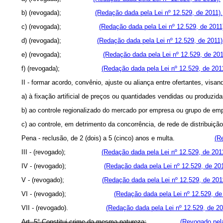
b) (revogada);
(Redação dada pela Lei nº 12.529, de 2011).
c) (revogada);
(Redação dada pela Lei nº 12.529, de 2011
d) (revogada);
(Redação dada pela Lei nº 12.529, de 2011)
e) (revogada);
(Redação dada pela Lei nº 12.529, de 201
f) (revogada);
(Redação dada pela Lei nº 12.529, de 201
II - formar acordo, convênio, ajuste ou aliança entre ofer
a) à fixação artificial de preços ou quantidades vendidas 
b) ao controle regionalizado do mercado por empresa ou g
c) ao controle, em detrimento da concorrência, de rede de di
Pena - reclusão, de 2 (dois) a 5 (cinco) anos e multa.
(R
III - (revogado);
(Redação dada pela Lei nº 12.529, de 201
IV - (revogado);
(Redação dada pela Lei nº 12.529, de 201
V - (revogado);
(Redação dada pela Lei nº 12.529, de 201
VI - (revogado);
(Redação dada pela Lei nº 12.529, de
VII - (revogado).
(Redação dada pela Lei nº 12.529, de 20
Art. 5° Constitui crime da mesma natureza:
(Revogado pela