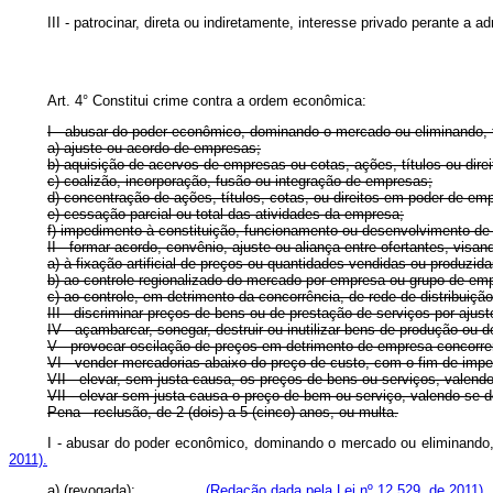
III - patrocinar, direta ou indiretamente, interesse privado perante a 
Art. 4° Constitui crime contra a ordem econômica:
I - abusar do poder econômico, dominando o mercado ou eliminando, t
a) ajuste ou acordo de empresas;
b) aquisição de acervos de empresas ou cotas, ações, títulos ou direi
c) coalizão, incorporação, fusão ou integração de empresas;
d) concentração de ações, títulos, cotas, ou direitos em poder de em
e) cessação parcial ou total das atividades da empresa;
f) impedimento à constituição, funcionamento ou desenvolvimento de
II - formar acordo, convênio, ajuste ou aliança entre ofertantes, visan
a) à fixação artificial de preços ou quantidades vendidas ou produzida
b) ao controle regionalizado do mercado por empresa ou grupo de em
c) ao controle, em detrimento da concorrência, de rede de distribuiçã
III - discriminar preços de bens ou de prestação de serviços por ajus
IV - açambarcar, sonegar, destruir ou inutilizar bens de produção ou 
V - provocar oscilação de preços em detrimento de empresa concorren
VI - vender mercadorias abaixo do preço de custo, com o fim de imped
VII - elevar, sem justa causa, os preços de bens ou serviços, valendo
VII - elevar sem justa causa o preço de bem ou serviço, va
Pena - reclusão, de 2 (dois) a 5 (cinco) anos, ou multa.
I - abusar do poder econômico, dominando o mercado ou elimin
2011).
a) (revogada);
(Redação dada pela Lei nº 12.529, de 2011).