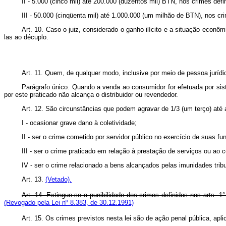
II - 5.000 (cinco mil) até 200.000 (duzentos mil) BTN, nos crimes defin
III - 50.000 (cinqüenta mil) até 1.000.000 (um milhão de BTN), nos cri
Art. 10. Caso o juiz, considerado o ganho ilícito e a situação econôm
las ao décuplo.
Art. 11. Quem, de qualquer modo, inclusive por meio de pessoa jurídi
Parágrafo único. Quando a venda ao consumidor for efetuada por sis
por este praticado não alcança o distribuidor ou revendedor.
Art. 12. São circunstâncias que podem agravar de 1/3 (um terço) até a
I - ocasionar grave dano à coletividade;
II - ser o crime cometido por servidor público no exercício de suas fu
III - ser o crime praticado em relação à prestação de serviços ou ao
IV - ser o crime relacionado a bens alcançados pelas imunidades trib
Art. 13.
(Vetado).
Art. 14. Extingue-se a punibilidade dos crimes definidos nos arts. 
(Revogado pela Lei nº 8.383, de 30.12.1991)
Art. 15. Os crimes previstos nesta lei são de ação penal pública, apl