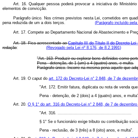
Art. 16. Qualquer pessoa poderá provocar a iniciativa do Ministéri
elementos de convicção.
Parágrafo único. Nos crimes previstos nesta Lei, cometidos em quadril
pena reduzida de um a dois terços.
(Parágrafo incluído pela
Art. 17. Compete ao Departamento Nacional de Abastecimento e Preço
Art. 18. Fica acrescentado ao
Capítulo III do Título II do Decreto-L
redação
:
(Revogado pela Lei nº 8.176, de 8.2.1991)
"Art. 163. Produzir ou explorar bens definidos como per
Pena - detenção, de 1 (um) a 4 (quatro) anos, e multa.
Parágrafo único. Incorre na mesma pena aquele que adquir
Art. 19. O caput do
art. 172 do Decreto-Lei n° 2.848, de 7 de dezemb
"Art. 172. Emitir fatura, duplicata ou nota de venda q
Pena - detenção, de 2 (dois) a 4 (quatro) anos, e multa
Art. 20.
O § 1° do art. 316 do Decreto-Lei n° 2 848, de 7 de dezembro
"Art. 316. ............................................................
§ 1° Se o funcionário exige tributo ou contribuição so
Pena - reclusão, de 3 (três) a 8 (oito) anos, e multa".