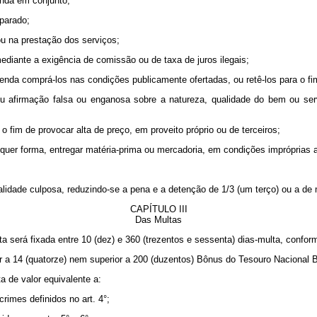
enda em conjunto;
parado;
u na prestação dos serviços;
ediante a exigência de comissão ou de taxa de juros ilegais;
enda comprá-los nas condições publicamente ofertadas, ou retê-los para o f
 ou afirmação falsa ou enganosa sobre a natureza, qualidade do bem ou serv
m o fim de provocar alta de preço, em proveito próprio ou de terceiros;
alquer forma, entregar matéria-prima ou mercadoria, em condições impróprias
alidade culposa, reduzindo-se a pena e a detenção de 1/3 (um terço) ou a de m
CAPÍTULO III
Das Multas
ulta será fixada entre 10 (dez) e 360 (trezentos e sessenta) dias-multa, confo
rior a 14 (quatorze) nem superior a 200 (duzentos) Bônus do Tesouro Nacional 
a de valor equivalente a:
rimes definidos no art. 4°;