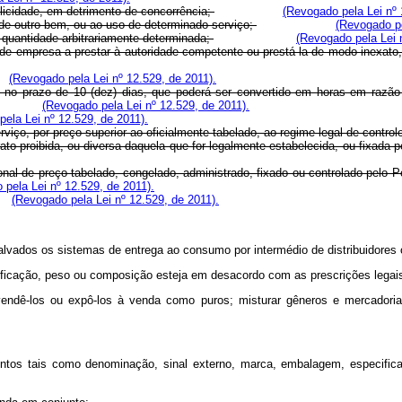
blicidade, em detrimento de concorrência;
(Revogado pela Lei nº 
o de outro bem, ou ao uso de determinado serviço;
(Revogado pe
de quantidade arbitrariamente determinada;
(Revogado pela Lei 
nte de empresa a prestar à autoridade competente ou prestá-la de modo inexa
(Revogado pela Lei nº 12.529, de 2011).
e, no prazo de 10 (dez) dias, que poderá ser convertido em horas em razã
(Revogado pela Lei nº 12.529, de 2011).
ela Lei nº 12.529, de 2011).
rviço, por preço superior ao oficialmente tabelado, ao regime legal de control
rato proibida, ou diversa daquela que for legalmente estabelecida, ou fixada
cional de preço tabelado, congelado, administrado, fixado ou controlado pelo
 pela Lei nº 12.529, de 2011).
(Revogado pela Lei nº 12.529, de 2011).
ssalvados os sistemas de entrega ao consumo por intermédio de distribuidores
ificação, peso ou composição esteja em desacordo com as prescrições legais,
a vendê-los ou expô-los à venda como puros; misturar gêneros e mercadori
entos tais como denominação, sinal externo, marca, embalagem, especific