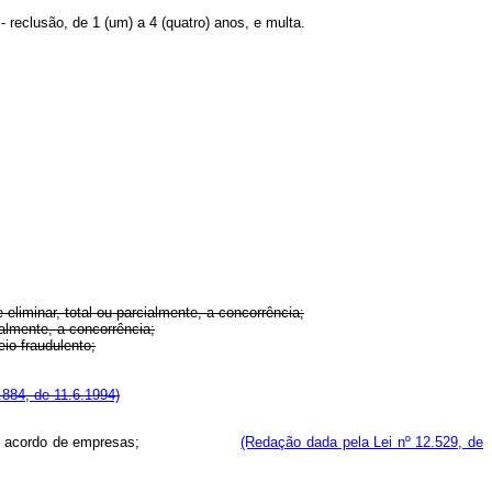
- reclusão, de 1 (um) a 4 (quatro) anos, e multa.
eliminar, total ou parcialmente, a concorrência;
ialmente, a concorrência;
io fraudulento;
.884, de 11.6.1994)
 de ajuste ou acordo de empresas;
(Redação dada pela Lei nº 12.529, de