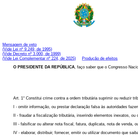
Mensagem de veto
(Vide Lei nº 9.249, de 1995)
(Vide Decreto nº 3.000, de 1999)
(Vide Lei Complementar nº 224, de 2025)
Produção de efeitos
O PRESIDENTE DA REPÚBLICA
, faço saber que o Congresso Nacio
Art. 1° Constitui crime contra a ordem tributária suprimir ou redu
I - omitir informação, ou prestar declaração falsa às autoridades faze
II - fraudar a fiscalização tributária, inserindo elementos inexatos, o
III - falsificar ou alterar nota fiscal, fatura, duplicata, nota de venda
IV - elaborar, distribuir, fornecer, emitir ou utilizar documento que sa