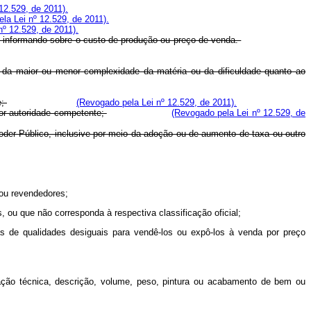
12.529, de 2011).
la Lei nº 12.529, de 2011).
nº 12.529, de 2011).
to, informando sobre o custo de produção ou preço de venda.
o da maior ou menor complexidade da matéria ou da dificuldade quanto ao
e;
(Revogado pela Lei nº 12.529, de 2011).
 por autoridade competente;
(Revogado pela Lei nº 12.529, de
 Poder Público, inclusive por meio da adoção ou de aumento de taxa ou outro
 ou revendedores;
 ou que não corresponda à respectiva classificação oficial;
as de qualidades desiguais para vendê-los ou expô-los à venda por preço
ação técnica, descrição, volume, peso, pintura ou acabamento de bem ou