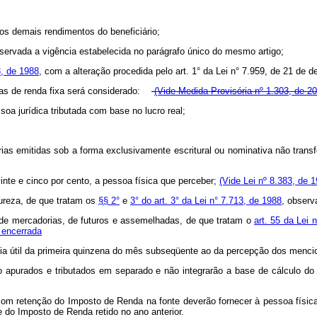
dos demais rendimentos do beneficiário;
bservada a vigência estabelecida no parágrafo único do mesmo artigo;
3, de 1988
, com a alteração procedida pelo art. 1° da Lei n° 7.959, de 21 de 
iras de renda fixa será considerado:
(Vide Medida Provisória nº 1.303, de 2
soa jurídica tributada com base no lucro real;
cárias emitidas sob a forma exclusivamente escritural ou nominativa não tran
inte e cinco por cento, a pessoa física que perceber;
(Vide Lei nº 8.383, de 1
tureza, de que tratam os
§§ 2°
e
3° do art. 3° da Lei n° 7.713, de 1988
, observ
, de mercadorias, de futuros e assemelhadas, de que tratam o
art. 55 da Lei 
 encerrada
o dia útil da primeira quinzena do mês subseqüente ao da percepção dos menc
ão apurados e tributados em separado e não integrarão a base de cálculo d
om retenção do Imposto de Renda na fonte deverão fornecer à pessoa física 
do Imposto de Renda retido no ano anterior.