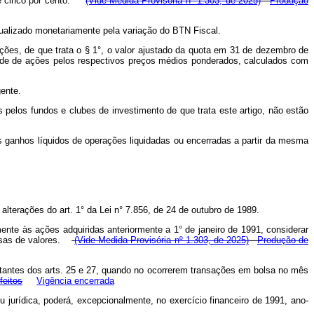
nte e cinco por cento.
(Vide Medida Provisória nº 1.303, de 2025)
Produção
atualizado monetariamente pela variação do BTN Fiscal.
ações, de que trata o § 1°, o valor ajustado da quota em 31 de dezembro de
idade de ações pelos respectivos preços médios ponderados, calculados com
gente.
os pelos fundos e clubes de investimento de que trata este artigo, não estão
 aos ganhos líquidos de operações liquidadas ou encerradas a partir da mesma
 alterações do art. 1° da Lei n° 7.856, de 24 de outubro de 1989.
mente às ações adquiridas anteriormente a 1° de janeiro de 1991, considerar
olsas de valores.
(Vide Medida Provisória nº 1.303, de 2025)
Produção de
nstantes dos arts. 25 e 27, quando no ocorrerem transações em bolsa no mês
feitos
Vigência encerrada
ou jurídica, poderá, excepcionalmente, no exercício financeiro de 1991, ano-