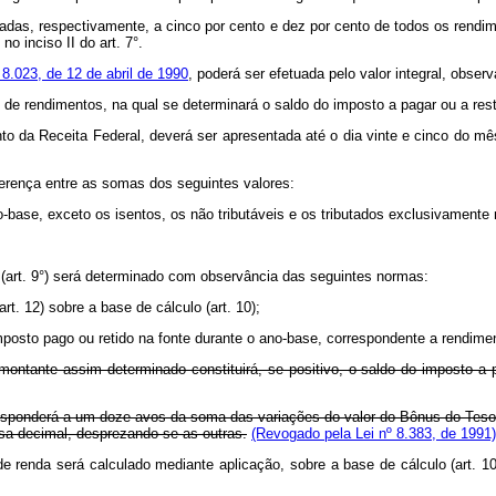
imitadas, respectivamente, a cinco por cento e dez por cento de todos os rend
o inciso II do art. 7°.
n° 8.023, de 12 de abril de 1990
, poderá ser efetuada pelo valor integral, obser
de rendimentos, na qual se determinará o saldo do imposto a pagar ou a resti
o da Receita Federal, deverá ser apresentada até o dia vinte e cinco do m
iferença entre as somas dos seguintes valores:
o-base, exceto os isentos, os não tributáveis e os tributados exclusivamente 
l (art. 9°) será determinado com observância das seguintes normas:
rt. 12) sobre a base de cálculo (art. 10);
imposto pago ou retido na fonte durante o ano-base, correspondente a rendimen
 montante assim determinado constituirá, se positivo, o saldo do imposto a p
orresponderá a um doze avos da soma das variações do valor do Bônus do Tesou
sa decimal, desprezando-se as outras.
(Revogado pela Lei nº 8.383, de 1991)
o de renda será calculado mediante aplicação, sobre a base de cálculo (art. 1