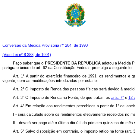
Conversão da Medida Provisória nº 284, de 1990
(Vide Lei nº 8.383, de 1991)
Faço saber que o
PRESIDENTE DA REPÚBLICA
adotou a Medida Pr
parágrafo único do art. 62 da Constituição Federal, promulgo a seguinte lei:
Art. 1° A partir do exercício financeiro de 1991, os rendimentos e 
vigente, com as modificações introduzidas por esta lei.
Art. 2° O Imposto de Renda das pessoas físicas será devido à medida
Art. 3° O Imposto de Renda na Fonte, de que tratam os
arts. 7°
e
12 
Art. 4° Em relação aos rendimentos percebidos a partir de 1° de janei
I - será calculado sobre os rendimentos efetivamente recebidos no m
II - deverá ser pago até o último dia útil da primeira quinzena do m
Art. 5° Salvo disposição em contrário, o imposto retido na fonte (art. 