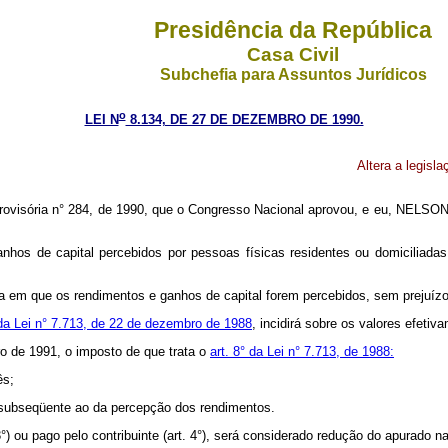
Presidência da República
Casa Civil
Subchefia para Assuntos Jurídicos
o
LEI N
8.134, DE 27 DE DEZEMBRO DE 1990.
Altera a legisl
ovisória n° 284, de 1990, que o Congresso Nacional aprovou, e eu, NELSON
ganhos de capital percebidos por pessoas físicas residentes ou domiciliada
 em que os rendimentos e ganhos de capital forem percebidos, sem prejuízo d
da Lei n° 7.713, de 22 de dezembro de 1988
, incidirá sobre os valores efeti
ro de 1991, o imposto de que trata o
art. 8° da Lei n° 7.713, de 1988:
ês;
ês subseqüente ao da percepção dos rendimentos.
3°) ou pago pelo contribuinte (art. 4°), será considerado redução do apurado na 