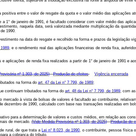
inclusive isenta, sujeita-se à tributação exclusiva na fonte à alíquota de vi
ça positiva entre o valor de resgate da quota e o valor médio das aplicações 
te a 1° de janeiro de 1991, é facultado considerar com valor médio das aplic
vestimento, naquela data, será valorizada mediante multiplicação da quant
 de 1990.
vestimento na data do resgate e recolhido na forma e prazos da legislação vi
e 1989
, e o rendimento real das aplicações financeiras de renda fixa, auferid
os e aplicações de renda fixa realizados a partir de 1° de janeiro de 1991 e
rovisória nº 1.303, de 2025)
Produção de efeitos
Vigência encerrada
ributados na forma do
art. 47 da Lei n° 7.799, de 1989;
que continuam tributados na forma do
art. 48 da Lei n° 7.799, de 1989
, com as
 mercado à vista de bolsas de valores é facultado ao contribuinte, relativa
de dezembro de 1990, calculado com base nas transações realizadas em b
lternativo para a determinação de valores e custos médios, em relação aos co
rmais de mercado.
(Vide Medida Provisória nº 1.303, de 2025)
Produção de e
de rural, de que trata a
Lei n° 8.023, de 1990
, o contribuinte, pessoa física 
para a cobrança do tributo.