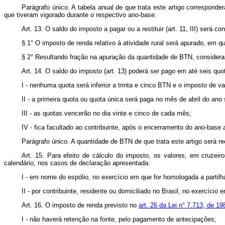
Parágrafo único. A tabela anual de que trata este artigo correspon
que tiveram vigorado durante o respectivo ano-base.
Art. 13. O saldo do imposto a pagar ou a restituir (art. 11, III) será
§ 1° O imposto de renda relativo à atividade rural será apurado, em
§ 2° Resultando fração na apuração da quantidade de BTN, considera
Art. 14. O saldo do imposto (art. 13) poderá ser pago em até seis qu
I - nenhuma quota será inferior a trinta e cinco BTN e o imposto de v
II - a primeira quota ou quota única será paga no mês de abril do a
III - as quotas vencerão no dia vinte e cinco de cada mês;
IV - fica facultado ao contribuinte, após o encerramento do ano-base
Parágrafo único. A quantidade de BTN de que trata este artigo será 
Art. 15. Para efeito de cálculo do imposto, os valores, em cruzei
calendário, nos casos de declaração apresentada:
I - em nome do espólio, no exercício em que for homologada a partilh
II - por contribuinte, residente ou domiciliado no Brasil, no exercício e
Art. 16. O imposto de renda previsto no
art. 26 da Lei n° 7.713, de 19
I - não haverá retenção na fonte, pelo pagamento de antecipações;