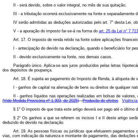
II - será devido, sobre o valor integral, no mês de sua quitação;
III - a tributação ocorrerá exclusivamente na fonte e separadamente 
IV serão admitidas as deduções autorizadas pelo art. 7° desta Lei, o
V - a apuração do imposto far-se-á na forma do
art. 25 da Lei n° 7.71
Art. 17. O imposto de renda retido na fonte sobre aplicações finance
I - antecipação do devido na declaração, quando o beneficiário for pes
II - devido exclusivamente na fonte, nos demais casos.
Parágrafo único. Aplica-se aos juros produzidos pelas letras hipote
dos depósitos de poupança.
Art. 18. É sujeita ao pagamento do Imposto de Renda, à alíquota de v
I - ganhos de capital na alienação de bens ou direitos de qualquer na
II - ganhos líquidos nas operações realizadas em bolsas de valores
(Vide Medida Provisória nº 1.303, de 2025)
Produção de efeitos
Vigência
§ 1° O imposto de que trata este artigo deverá ser pago até o últim
§ 2° Os ganhos a que se referem os incisos I e II deste artigo ser
deduzido do devido na declaração.
Art. 19. As pessoas físicas ou jurídicas que efetuarem pagamentos c
vias, com indicação da natureza e montante do pagamento, das deduções e 