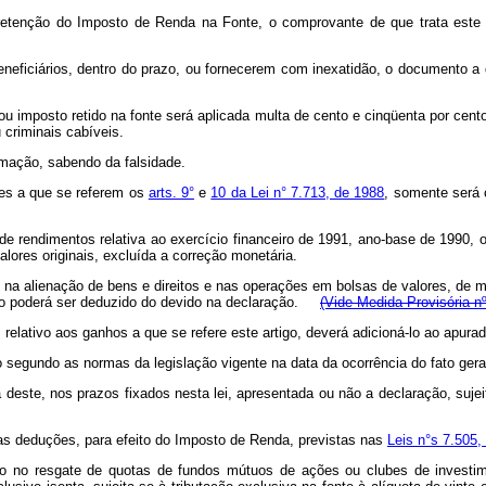
retenção do Imposto de Renda na Fonte, o comprovante de que trata este a
neficiários, dentro do prazo, ou fornecerem com inexatidão, o documento a q
ou imposto retido na fonte será aplicada multa de cento e cinqüenta por cent
criminais cabíveis.
rmação, sabendo da falsidade.
ntes a que se referem os
arts. 9°
e
10 da Lei n° 7.713, de 1988
, somente será 
ão de rendimentos relativa ao exercício financeiro de 1991, ano-base de 1990,
lores originais, excluída a correção monetária.
, na alienação de bens e direitos e nas operações em bolsas de valores, de m
não poderá ser deduzido do devido na declaração.
(Vide Medida Provisória n
relativo aos ganhos a que se refere este artigo, deverá adicioná-lo ao apura
o segundo as normas da legislação vigente na data da ocorrência do fato gera
a deste, nos prazos fixados nesta lei, apresentada ou não a declaração, sujei
s as deduções, para efeito do Imposto de Renda, previstas nas
Leis n°s 7.505,
rido no resgate de quotas de fundos mútuos de ações ou clubes de investim