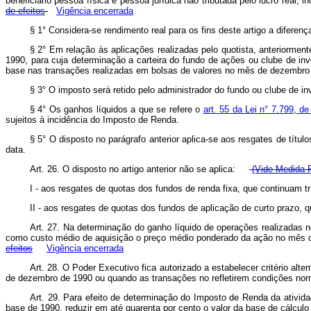
beneficiário pessoa física e pessoa jurídica não tributada pelo lucro real, 
de efeitos
Vigência encerrada
§ 1° Considera-se rendimento real para os fins deste artigo a diferen
§ 2° Em relação às aplicações realizadas pelo quotista, anteriormen
1990, para cuja determinação a carteira do fundo de ações ou clube de in
base nas transações realizadas em bolsas de valores no mês de dezembro
§ 3° O imposto será retido pelo administrador do fundo ou clube de in
§ 4° Os ganhos líquidos a que se refere o
art. 55 da Lei n° 7.799, d
sujeitos à incidência do Imposto de Renda.
§ 5° O disposto no parágrafo anterior aplica-se aos resgates de títul
data.
Art. 26. O disposto no artigo anterior não se aplica:
(Vide Medida P
I - aos resgates de quotas dos fundos de renda fixa, que continuam t
II - aos resgates de quotas dos fundos de aplicação de curto prazo, 
Art. 27. Na determinação do ganho líquido de operações realizadas no
como custo médio de aquisição o preço médio ponderado da ação no mês 
efeitos
Vigência encerrada
Art. 28. O Poder Executivo fica autorizado a estabelecer critério a
de dezembro de 1990 ou quando as transações no refletirem condições no
Art. 29. Para efeito de determinação do Imposto de Renda da ativida
base de 1990, reduzir em até quarenta por cento o valor da base de cálculo 