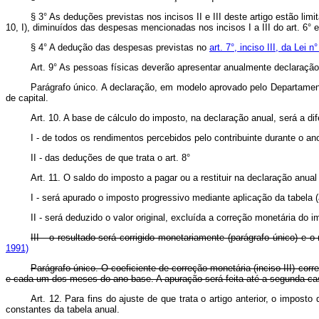
§ 3° As deduções previstas nos incisos II e III deste artigo estão l
10, I), diminuídos das despesas mencionadas nos incisos I a III do art. 6° e n
§ 4° A dedução das despesas previstas no
art. 7°, inciso III, da Lei 
Art. 9° As pessoas físicas deverão apresentar anualmente declaração 
Parágrafo único. A declaração, em modelo aprovado pelo Departament
de capital.
Art. 10. A base de cálculo do imposto, na declaração anual, será a d
I - de todos os rendimentos percebidos pelo contribuinte durante o an
II - das deduções de que trata o art. 8°
Art. 11. O saldo do imposto a pagar ou a restituir na declaração anua
I - será apurado o imposto progressivo mediante aplicação da tabela (a
II - será deduzido o valor original, excluída a correção monetária do 
III - o resultado será corrigido monetariamente (parágrafo único) e o
1991)
Parágrafo único. O coeficiente de correção monetária (inciso III) c
e cada um dos meses do ano-base. A apuração será feita até a segunda ca
Art. 12. Para fins do ajuste de que trata o artigo anterior, o impost
constantes da tabela anual.