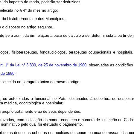
al do imposto de renda, poderão ser deduzidas:
abelecida no § 4° do mesmo artigo;
 do Distrito Federal e dos Municípios;
 o disposto no artigo seguinte.
nte será admitida em relação à base de cálculo a ser determinada a partir de 
logos, fisioterapeutas, fonoaudiólogos, terapeutas ocupacionais e hospita
rt. 1° da Lei n° 3.830, de 25 de novembro de 1960
, observadas as condições 
o de 1990
;
tabelecida no parágrafo único do mesmo artigo.
, ou autorizadas a funcionar no País, destinados à cobertura de despesa
a médica, odontológica e hospitalar;
eu próprio tratamento e ao de seus dependentes;
rovados, com indicação do nome, endereço e número de inscrição no Cadas
 nominativo pelo qual foi efetuado o pagamento.
artigo as despesas cobertas por apólices de seguro ou quando ressarcidas po