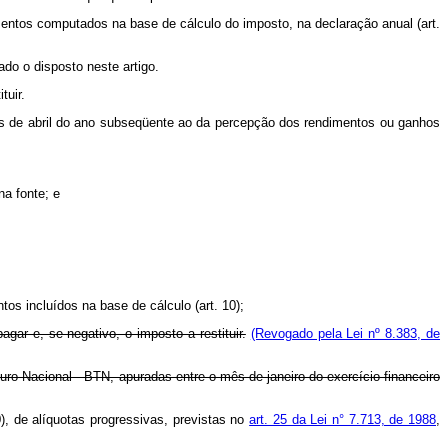
imentos computados na base de cálculo do imposto, na declaração anual (art.
vado o disposto neste artigo.
tuir.
ês de abril do ano subseqüente ao da percepção dos rendimentos ou ganhos
na fonte; e
tos incluídos na base de cálculo (art. 10);
agar e, se negativo, o imposto a restituir.
(Revogado pela Lei nº 8.383, de
ro Nacional - BTN, apuradas entre o mês de janeiro do exercício financeiro
0), de alíquotas progressivas, previstas no
art. 25 da Lei n° 7.713, de 1988
,