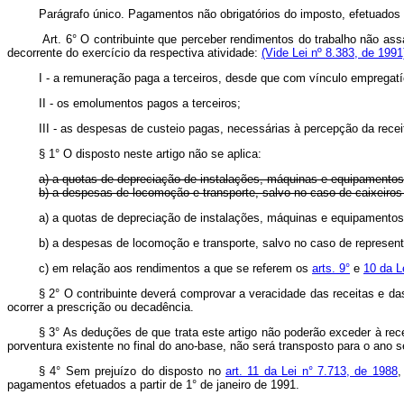
Parágrafo único. Pagamentos não obrigatórios do imposto, efetuados 
Art. 6° O contribuinte que perceber rendimentos do trabalho não assal
decorrente do exercício da respectiva atividade:
(Vide Lei nº 8.383, de 1991
I - a remuneração paga a terceiros, desde que com vínculo empregatíc
II - os emolumentos pagos a terceiros;
III - as despesas de custeio pagas, necessárias à percepção da recei
§ 1° O disposto neste artigo não se aplica:
a) a quotas de depreciação de instalações, máquinas e equipamentos
b) a despesas de locomoção e transporte, salvo no caso de caixeiros
a) a quotas de depreciação de instalações, máquinas e equipament
b) a despesas de locomoção e transporte, salvo no caso de represe
c) em relação aos rendimentos a que se referem os
arts. 9°
e
10 da L
§ 2° O contribuinte deverá comprovar a veracidade das receitas e d
ocorrer a prescrição ou decadência.
§ 3° As deduções de que trata este artigo não poderão exceder à r
porventura existente no final do ano-base, não será transposto para o ano s
§ 4° Sem prejuízo do disposto no
art. 11 da Lei n° 7.713, de 1988
,
pagamentos efetuados a partir de 1° de janeiro de 1991.