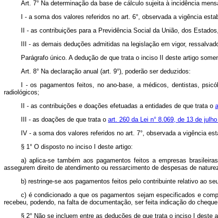
Art. 7° Na determinação da base de cálculo sujeita à incidência mens
I - a soma dos valores referidos no art. 6°, observada a vigência est
II - as contribuições para a Previdência Social da União, dos Estados,
III - as demais deduções admitidas na legislação em vigor, ressalvado
Parágrafo único. A dedução de que trata o inciso II deste artigo some
Art. 8° Na declaração anual (art. 9°), poderão ser deduzidos:
I - os pagamentos feitos, no ano-base, a médicos, dentistas, psicó
radiológicos;
II - as contribuições e doações efetuadas a entidades de que trata o
a
III - as doações de que trata o
art. 260 da Lei n° 8.069, de 13 de julh
IV - a soma dos valores referidos no art. 7°, observada a vigência es
§ 1° O disposto no inciso I deste artigo:
a) aplica-se também aos pagamentos feitos a empresas brasileiras
assegurem direito de atendimento ou ressarcimento de despesas de naturez
b) restringe-se aos pagamentos feitos pelo contribuinte relativo ao s
c) é condicionado a que os pagamentos sejam especificados e comp
recebeu, podendo, na falta de documentação, ser feita indicação do cheque
§ 2° Não se incluem entre as deduções de que trata o inciso I deste 