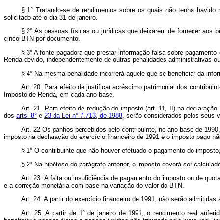
§ 1° Tratando-se de rendimentos sobre os quais não tenha havido 
solicitado até o dia 31 de janeiro.
§ 2° As pessoas físicas ou jurídicas que deixarem de fornecer aos be
cinco BTN por documento.
§ 3° A fonte pagadora que prestar informação falsa sobre pagamento 
Renda devido, independentemente de outras penalidades administrativas ou 
§ 4° Na mesma penalidade incorrerá aquele que se beneficiar da info
Art. 20. Para efeito de justificar acréscimo patrimonial dos contribui
Imposto de Renda, em cada ano-base.
Art. 21. Para efeito de redução do imposto (art. 11, II) na declaraç
dos
arts. 8°
e
23 da Lei n° 7.713, de 1988
, serão considerados pelos seus va
Art. 22 Os ganhos percebidos pelo contribuinte, no ano-base de 1990
imposto na declaração do exercício financeiro de 1991 e o imposto pago 
§ 1° O contribuinte que não houver efetuado o pagamento do imposto, 
§ 2º Na hipótese do parágrafo anterior, o imposto deverá ser calculad
Art. 23. A falta ou insuficiência de pagamento do imposto ou de quot
e a correção monetária com base na variação do valor do BTN.
Art. 24. A partir do exercício financeiro de 1991, não serão admitida
Art. 25. A partir de 1° de janeiro de 1991, o rendimento real aufe