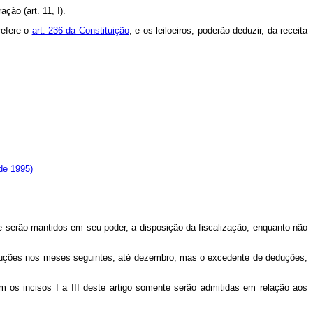
ão (art. 11, I).
refere o
art. 236 da Constituição
, e os leiloeiros, poderão deduzir, da receita
de 1995)
e serão mantidos em seu poder, a disposição da fiscalização, enquanto não
deduções nos meses seguintes, até dezembro, mas o excedente de deduções,
 os incisos I a III deste artigo somente serão admitidas em relação aos