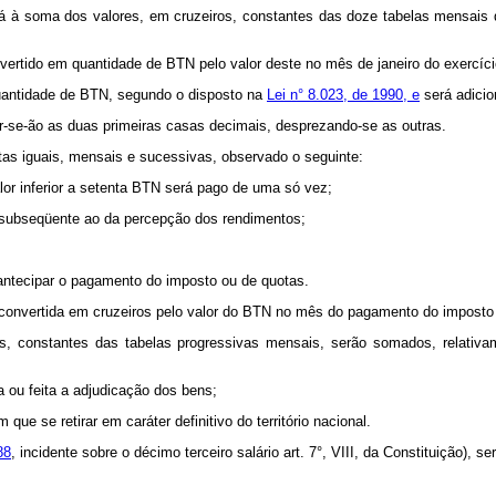
derá à soma dos valores, em cruzeiros, constantes das doze tabelas mensais
 convertido em quantidade de BTN pelo valor deste no mês de janeiro do exercíc
 quantidade de BTN, segundo o disposto na
Lei n° 8.023, de 1990, e
será adicio
r-se-ão as duas primeiras casas decimais, desprezando-se as outras.
otas iguais, mensais e sucessivas, observado o seguinte:
alor inferior a setenta BTN será pago de uma só vez;
no subseqüente ao da percepção dos rendimentos;
 antecipar o pagamento do imposto ou de quotas.
reconvertida em cruzeiros pelo valor do BTN no mês do pagamento do imposto
ros, constantes das tabelas progressivas mensais, serão somados, relativ
a ou feita a adjudicação dos bens;
m que se retirar em caráter definitivo do território nacional.
88
, incidente sobre o décimo terceiro salário art. 7°, VIII, da Constituição),