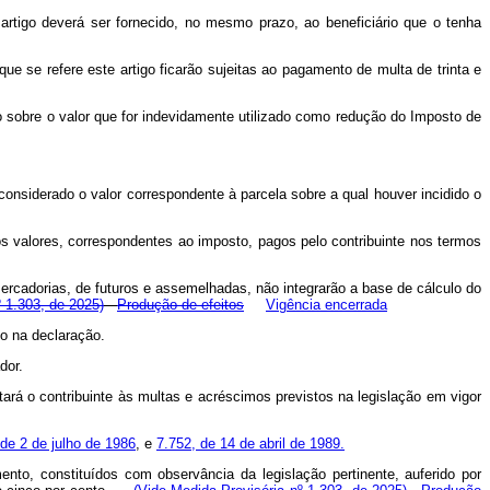
rtigo deverá ser fornecido, no mesmo prazo, ao beneficiário que o tenha
ue se refere este artigo ficarão sujeitas ao pagamento de multa de trinta e
o sobre o valor que for indevidamente utilizado como redução do Imposto de
considerado o valor correspondente à parcela sobre a qual houver incidido o
 os valores, correspondentes ao imposto, pagos pelo contribuinte nos termos
ercadorias, de futuros e assemelhadas, não integrarão a base de cálculo do
º 1.303, de 2025)
Produção de efeitos
Vigência encerrada
do na declaração.
dor.
tará o contribuinte às multas e acréscimos previstos na legislação em vigor
 de 2 de julho de 1986
, e
7.752, de 14 de abril de 1989.
ento, constituídos com observância da legislação pertinente, auferido por