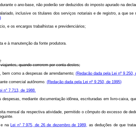
durante o ano-base, não poderão ser deduzidos do imposto apurado na declaraç
ariado, inclusive os titulares dos serviços notariais e de registro, a que se 
)
io, e os encargos trabalhistas e previdenciários;
ta e à manutenção da fonte produtora.
;
-viajantes, quando correrem por conta destes;
os, bem como a despesas de arrendamento;
(Redação dada pela Lei nº 9.250, 
ntante comercial autônomo.
(Redação dada pela Lei nº 9.250, de 1995)
ei n° 7.713, de 1988.
as despesas, mediante documentação idônea, escrituradas em livro-caixa, qu
eceita mensal da respectiva atividade, permitido o cômputo do excesso de 
eguinte.
 e na
Lei n° 7.975, de 26 de dezembro de 1989,
as deduções de que tratam