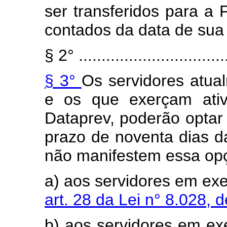
ser transferidos para a
contados da data de sua i
§ 2° .................................
§ 3°
Os servidores atua
e os que exerçam ativ
Dataprev, poderão optar
prazo de noventa dias da
não manifestem essa opçã
a) aos servidores em exe
art. 28 da Lei n° 8.028, 
b) aos servidores em exe