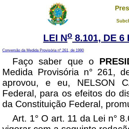
Pres
Subch
o
LEI N
8.101, DE 
Conversão da Medida Provisória nº 261, de 1990
Faço saber que o
PRES
Medida Provisória n° 261, 
aprovou, e eu, NELSON C
Federal, para os efeitos do di
da Constituição Federal, promu
Art. 1° O art. 11 da Lei n° 
vigorar com a seguinte redaçã