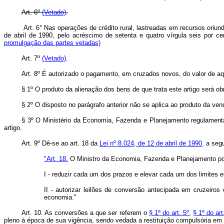
Art. 6º
(Vetado)
.
Art. 6° Nas operações de crédito rural, lastreadas em recursos oriu
de abril de 1990, pelo acréscimo de setenta e quatro vírgula seis por
promulgação das partes vetadas)
Art. 7º
(Vetado)
.
Art. 8º É autorizado o pagamento, em cruzados novos, do valor de aq
§ 1º O produto da alienação dos bens de que trata este artigo será obr
§ 2º O disposto no parágrafo anterior não se aplica ao produto da v
§ 3º O Ministério da Economia, Fazenda e Planejamento regulamentar
artigo.
Art. 9º Dê-se ao art. 18 da
Lei nº 8.024, de 12 de abril de 1990,
a segu
"Art. 18.
O Ministro da Economia, Fazenda e Planejamento po
I - reduzir cada um dos prazos e elevar cada um dos limites est
II - autorizar leilões de conversão antecipada em cruzeiro
economia."
Art. 10. As conversões a que ser referem o
§ 1º do art. 5º
,
§ 1º do art
pleno à época de sua vigência, sendo vedada a restituição compulsória em tí