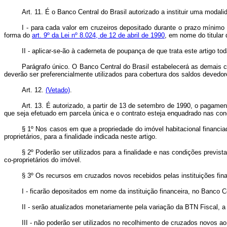
Art. 11. É o Banco Central do Brasil autorizado a instituir uma moda
I - para cada valor em cruzeiros depositado durante o prazo mínimo
forma do
art. 9º da Lei nº 8.024, de 12 de abril de 1990
, em nome do titular 
II - aplicar-se-ão à caderneta de poupança de que trata este artigo 
Parágrafo único. O Banco Central do Brasil estabelecerá as demais 
deverão ser preferencialmente utilizados para cobertura dos saldos devedore
Art. 12.
(Vetado)
.
Art. 13. É autorizado, a partir de 13 de setembro de 1990, o pagame
que seja efetuado em parcela única e o contrato esteja enquadrado nas co
§ 1º Nos casos em que a propriedade do imóvel habitacional financia
proprietários, para a finalidade indicada neste artigo.
§ 2º Poderão ser utilizados para a finalidade e nas condições previs
co-proprietários do imóvel.
§ 3º Os recursos em cruzados novos recebidos pelas instituições finan
I - ficarão depositados em nome da instituição financeira, no Banco 
II - serão atualizados monetariamente pela variação da BTN Fiscal, a 
III - não poderão ser utilizados no recolhimento de cruzados novos ao