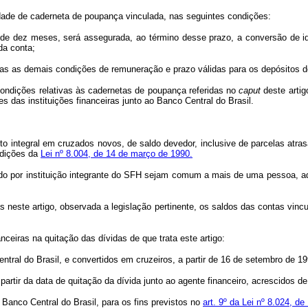
lidade de caderneta de poupança vinculada, nas seguintes condições:
 de dez meses, será assegurada, ao término desse prazo, a conversão de id
da conta;
todas as demais condições de remuneração e prazo válidas para os depósitos d
condições relativas às cadernetas de poupança referidas no
caput
deste artig
s das instituições financeiras junto ao Banco Central do Brasil.
nto integral em cruzados novos, de saldo devedor, inclusive de parcelas atr
ndições da
Lei nº 8.004, de 14 de março de 1990.
do por instituição integrante do SFH sejam comum a mais de uma pessoa, adm
tas neste artigo, observada a legislação pertinente, os saldos das contas vi
ceiras na quitação das dívidas de que trata este artigo:
Central do Brasil, e convertidos em cruzeiros, a partir de 16 de setembro de 
partir da data de quitação da dívida junto ao agente financeiro, acrescidos d
 Banco Central do Brasil, para os fins previstos no
art. 9º da Lei nº 8.024, de