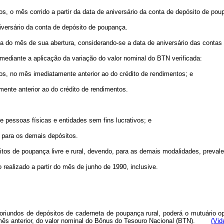
os, o mês corrido a partir da data de aniversário da conta de depósito de pou
aniversário da conta de depósito de poupança.
ia do mês de sua abertura, considerando-se a data de aniversário das contas
 mediante a aplicação da variação do valor nominal do BTN verificada:
vos, no mês imediatamente anterior ao do crédito de rendimentos; e
ente anterior ao do crédito de rendimentos.
e pessoas físicas e entidades sem fins lucrativos; e
, para os demais depósitos.
itos de poupança livre e rural, devendo, para as demais modalidades, prevale
o realizado a partir do mês de junho de 1990, inclusive.
oriundos de depósitos de caderneta de poupança rural, poderá o mutuário op
o mês anterior, do valor nominal do Bônus do Tesouro Nacional (BTN).
(Vid