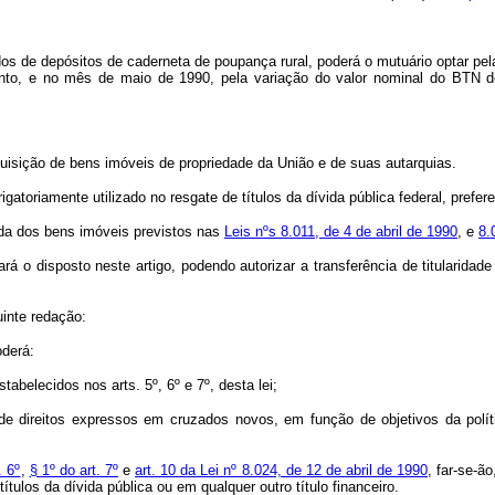
ndos de depósitos de caderneta de poupança rural, poderá o mutuário optar pe
 cento, e no mês de maio de 1990, pela variação do valor nominal do BTN
uisição de bens imóveis de propriedade da União e de suas autarquias.
igatoriamente utilizado no resgate de títulos da dívida pública federal, prefe
enda dos bens imóveis previstos nas
Leis nºs 8.011, de 4 de abril de 1990
, e
8.
á o disposto neste artigo, podendo autorizar a transferência de titularida
inte redação:
derá:
abelecidos nos arts. 5º, 6º e 7º, desta lei;
s de direitos expressos em cruzados novos, em função de objetivos da polí
. 6º
,
§ 1º do art. 7º
e
art. 10 da Lei nº 8.024, de 12 de abril de 1990
, far-se-ã
tulos da dívida pública ou em qualquer outro título financeiro.