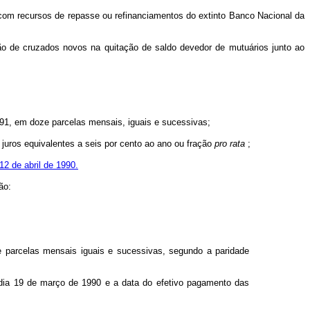
os com recursos de repasse ou refinanciamentos do extinto Banco Nacional da
ação de cruzados novos na quitação de saldo devedor de mutuários junto ao
1991, em doze parcelas mensais, iguais e sucessivas;
e juros equivalentes a seis por cento ao ano ou fração
pro rata
;
 12 de abril de 1990.
ão:
e parcelas mensais iguais e sucessivas, segundo a paridade
 dia 19 de março de 1990 e a data do efetivo pagamento das