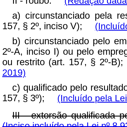
II - roubo:
(Redação dada 
a) circunstanciado pela res
157, § 2º, inciso V);
(Incluí
b) circunstanciado pelo em
2º-A, inciso I) ou pelo empr
ou restrito (art. 157, § 2º
2019)
c) qualificado pelo resultad
157, § 3º);
(Incluído pela Le
III - extorsão qualificada 
(Inciso incluído pela Lei nº 8.