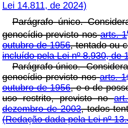
Lei 14.811, de 2024)
Parágrafo único. Conside
genocídio previsto nos
arts. 1
outubro de 1956
, tentad
incluído pela Lei nº 8.930, de 
Parágrafo único. Consider
genocídio previsto nos
arts. 1
outubro de 1956
, e o de poss
uso restrito, previsto no
art
dezembro de 2003
, todos
(Redação dada pela Lei nº 13.