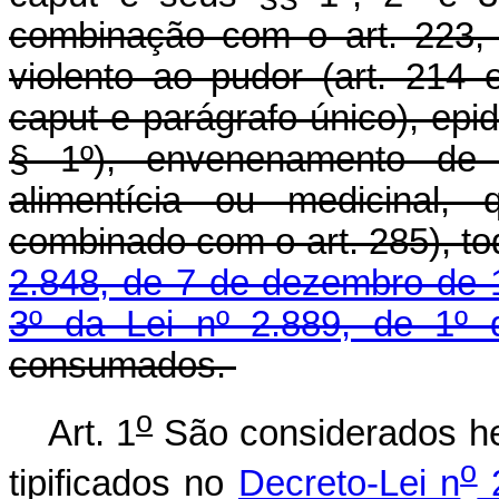
combinação com o art. 223, 
violento ao pudor (art. 214
caput e parágrafo único), epi
§ 1º), envenenamento de 
alimentícia ou medicinal, 
combinado com o art. 285), to
2.848, de 7 de dezembro de 
3º da Lei nº 2.889, de 1º 
consumados.
o
Art. 1
São considerados he
o
tipificados no
Decreto-Lei n
2