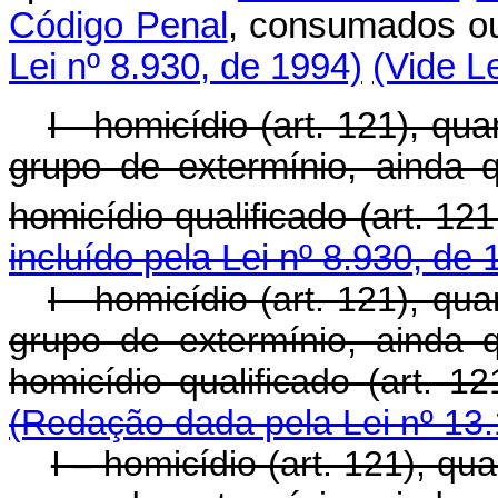
Código Penal
, consumados
Lei nº 8.930, de 1994)
(Vide L
I - homicídio (art. 121), qu
grupo de extermínio, ainda
homicídio qualificado (art. 121
incluído pela Lei nº 8.930, de 
I - homicídio (art. 121), qu
grupo de extermínio, ainda
homicídio qualificado (art. 12
(Redação dada pela Lei nº 13.
I – homicídio (art. 121), qu