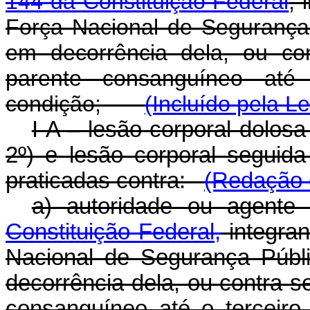
144 da Constituição Federal
, 
Força Nacional de Segurança 
em decorrência dela, ou co
parente consanguíneo até
condição;
(Incluído pela L
I-A – lesão corporal dolosa
2º) e lesão corporal seguida
praticadas contra:
(Redação d
a) autoridade ou agente
Constituição Federal,
integran
Nacional de Segurança Públ
decorrência dela, ou contra 
consanguíneo até o terceiro