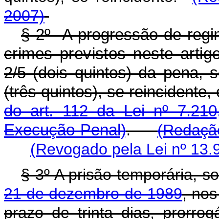
2007)
§ 2º A progressão de reg
crimes previstos neste artig
2/5 (dois quintos) da pena, 
(três quintos), se reincidente
do art. 112 da Lei nº 7.21
Execução Penal)
.
(Redação
(Revogado pela Lei nº 13.
§ 3º A prisão temporária, s
21 de dezembro de 1989
, nos
prazo de trinta dias, prorro