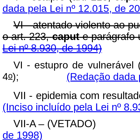
dada pela Lei nº 12.015, de 2
VI - atentado violento ao p
o art. 223,
caput
e parágr
Lei nº 8.930, de 1994)
VI - estupro de vulnerável 
o
4
);
(Redação dada p
VII - epidemia com resultad
(Inciso incluído pela Lei nº 8.
VII-A – (VETAD
de 1998)