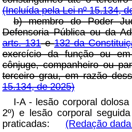
(Incluída pela Lei nº 15.134, 
b) membro do Poder Judic
Defensoria Pública ou da Ad
arts. 131
e
132 da Constituiç
exercício da função ou em 
cônjuge, companheiro ou pare
terceiro grau, em razão des
15.134, de 2025)
I-A - lesão corporal dolosa
2º) e lesão corporal seguida
praticadas:
(Redação dada 