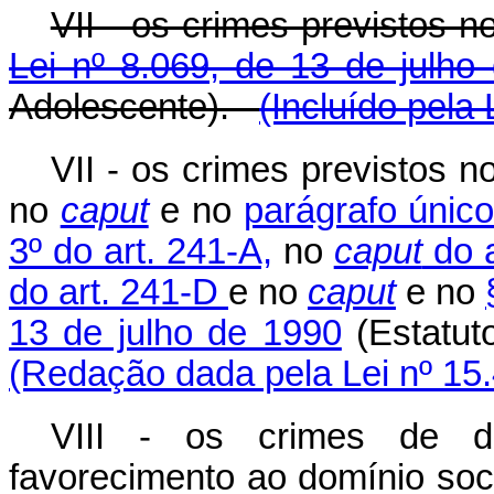
VII - os crimes previstos 
Lei nº 8.069, de 13 de julho
Adolescente).
(Incluído pela
VII - os crimes previstos n
no
caput
e no
parágrafo único
3º do art. 241-A,
no
caput
do a
do art. 241-D
e no
caput
e no
13 de julho de 1990
(Estatut
(Redação dada pela Lei nº 15
VIII - os crimes de do
favorecimento ao domínio soci