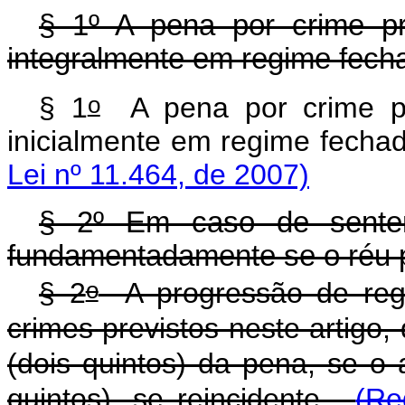
§ 1º A pena por crime pr
integralmente em regime fech
o
§ 1
A pena por crime pre
inicialmente em regi
Lei nº 11.464, de 2007)
§ 2º Em caso de sentenç
fundamentadamente se o réu p
o
§ 2
A progressão de reg
crimes previstos neste artigo
(dois quintos) da pena, se o 
quintos), se reincidente.
(Re