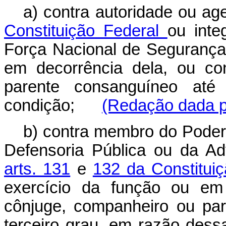
a) contra autoridade ou ag
Constituição Federal
ou inte
Força Nacional de Segurança 
em decorrência dela, ou co
parente consanguíneo até
condição;
(Redação dada pe
b) contra membro do Poder J
Defensoria Pública ou da Ad
arts. 131
e
132 da Constitui
exercício da função ou em 
cônjuge, companheiro ou pare
terceiro grau, em razão d