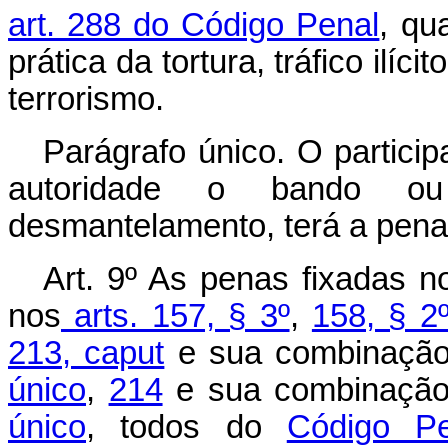
art. 288 do Código Penal
, qu
prática da tortura, tráfico ilí
terrorismo.
Parágrafo único. O partici
autoridade o bando ou q
desmantelamento, terá a pena 
Art. 9º As penas fixadas no
nos
arts. 157, § 3º
,
158, § 2
213, caput
e sua combinaçã
único
,
214
e sua combinaçã
único
, todos do
Código Pe