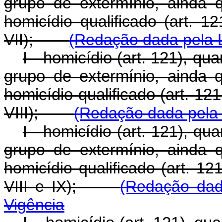
grupo de extermínio, ainda
homicídio qualificado (art. 12
VII);
(Redação dada pela L
I - homicídio (art. 121), qu
grupo de extermínio, ainda
homicídio qualificado (art. 121, §
VIII);
(Redação dada pela 
I - homicídio (art. 121), qu
grupo de extermínio, ainda
homicídio qualificado (art. 121, 
VIII e IX);
(Redação dad
Vigência