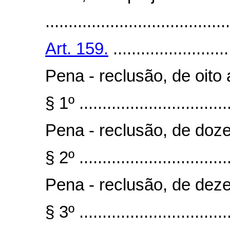
........................................
Art. 159.
.........................
Pena - reclusão, de oito
§ 1º .................................
Pena - reclusão, de doze
§ 2º .................................
Pena - reclusão, de deze
§ 3º .................................