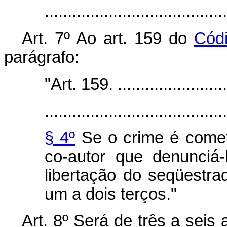
.......................................
Art. 7º Ao art. 159 do
Cód
parágrafo:
"Art. 159. ..........................
........................................
§ 4º
Se o crime é comet
co-autor que denunciá-l
libertação do seqüestra
um a dois terços."
Art. 8º Será de três a seis