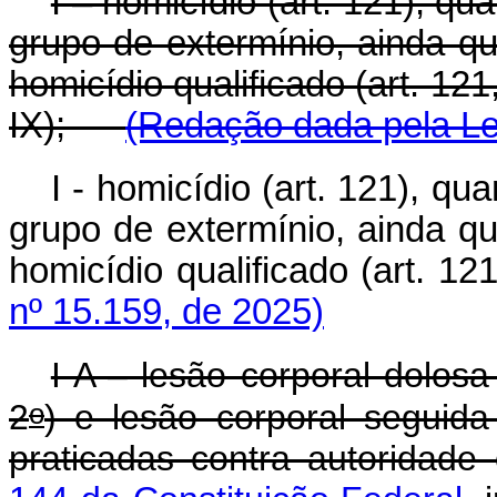
I – homicídio (art. 121), qu
grupo de extermínio, ainda q
homicídio qualificado (art. 121, § 
IX);
(Redação dada pela Lei
I - homicídio (art. 121), qu
grupo de extermínio, ainda q
homicídio qualificado (art. 
nº 15.159, de 2025)
I-A – lesão corporal dolosa
o
2
) e lesão corporal seguida
praticadas contra autoridade