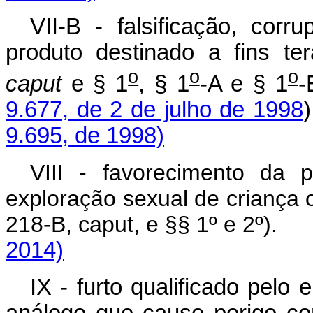
VII-B - falsificação, corr
produto destinado a fins ter
o
o
o
caput
e § 1
, § 1
-A e § 1
-
9.677, de 2 de julho de 1998
9.695, de 1998)
VIII - favorecimento da 
exploração sexual de criança o
218-B, caput, e §§ 1º e 2º).
2014)
IX - furto qualificado pelo
análogo que cause perigo c