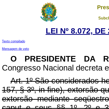
Pres
Subch
LEI Nº 8.072, D
Texto compilado
Mensagem de veto
O
PRESIDENTE DA R
Congresso Nacional decreta e 
Art. 1º São considerados he
157, § 3º, in fine), extorsão qu
extorsão mediante seqüestro
caput e seus §§ 1º, 2º e 3º