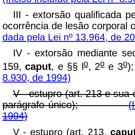
III - extorsão qualificada p
ocorrência de lesão corporal 
dada pela Lei nº 13.964, de 2
IV - extorsão mediante seq
o
o
o
159,
caput
, e §§ l
, 2
e 3
8.930, de 1994)
V - estupro (art. 213 e su
parágrafo único);
(
1994)
V - estupro (art. 213,
capu