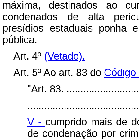
máxima, destinados ao cu
condenados de alta peric
presídios estaduais ponha 
pública.
Art. 4º
(Vetado).
Art. 5º Ao art. 83 do
Código
"Art. 83. ...........................
........................................
V -
cumprido mais de do
de condenação por crime