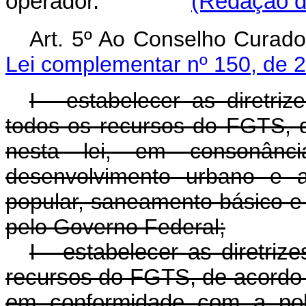
operador.
(Redação da
Art. 5º Ao Conselho 
Lei complementar nº 150, de 
I - estabelecer as diretr
todos os recursos do FGTS, d
nesta lei, em consonânc
desenvolvimento urbano e as
popular, saneamento básico e 
pelo Governo Federal;
I - estabelecer as diretri
recursos do FGTS, de acordo c
em conformidade com a polí