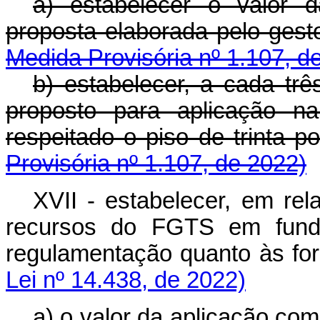
a) estabelecer o valor 
proposta elaborada pelo ge
Medida Provisória nº 1.107, d
b) estabelecer, a cada trê
proposto para aplicação na 
respeitado o piso de trin
Provisória nº 1.107, de 2022)
XVII - estabelecer, em rel
recursos do FGTS em fundo
regulamentação quanto às 
Lei nº 14.438, de 2022)
a) o valor da aplicação co