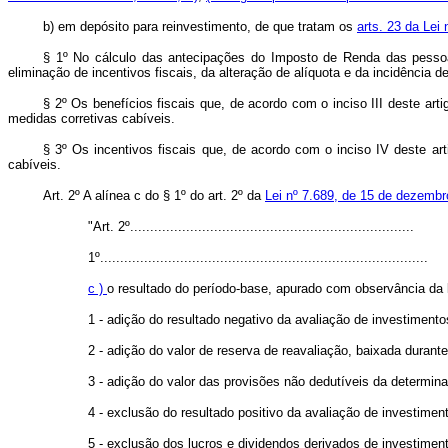
b) em depósito para reinvestimento, de que tratam os
arts. 23 da Lei
§ 1º No cálculo das antecipações do Imposto de Renda das pessoa
eliminação de incentivos fiscais, da alteração de alíquota e da incidência de
§ 2º Os benefícios fiscais que, de acordo com o inciso III deste ar
medidas corretivas cabíveis.
§ 3º Os incentivos fiscais que, de acordo com o inciso IV deste ar
cabíveis.
Art. 2º A alínea c do § 1º do art. 2º da
Lei nº 7.689, de 15 de dezemb
"Art. 2º.......................................................................
1º..................................................................................
c )
o resultado do período-base, apurado com observância da l
1 - adição do resultado negativo da avaliação de investimentos
2 - adição do valor de reserva de reavaliação, baixada durant
3 - adição do valor das provisões não dedutíveis da determin
4 - exclusão do resultado positivo da avaliação de investiment
5 - exclusão dos lucros e dividendos derivados de investime