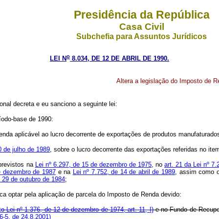
Presidência da República
Casa Civil
Subchefia para Assuntos Jurídicos
o
LEI N
8.034, DE 12 DE ABRIL DE 1990.
Altera a legislação do Imposto de R
nal decreta e eu sanciono a seguinte lei:
ríodo-base de 1990:
 Renda aplicável ao lucro decorrente de exportações de produtos manufaturado
0 de julho de 1989
, sobre o lucro decorrente das exportações referidas no item
 previstos na
Lei nº 6.297, de 15 de dezembro de 1975
, no
art. 21 da Lei nº 7
de dezembro de 1987
e na
Lei nº 7.752, de 14 de abril de 1989
, assim como o
de 29 de outubro de 1984
;
ica optar pela aplicação de parcela do Imposto de Renda devido:
to-Lei nº 1.376, de 12 de dezembro de 1974, art. 11, I)
e no Fundo de Recupe
6-5, de 24.8.2001)