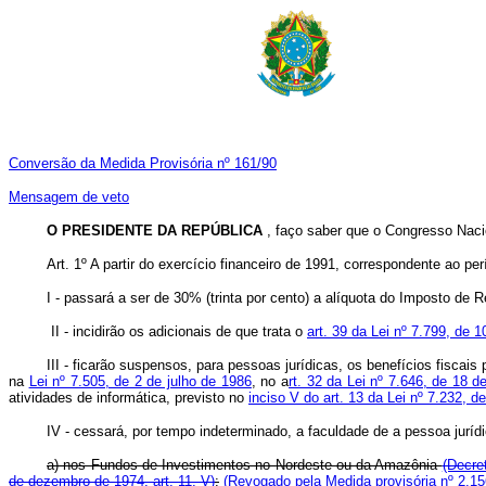
Conversão da Medida Provisória nº 161/90
Mensagem de veto
O PRESIDENTE DA REPÚBLICA
, faço saber que o Congresso Nacio
Art. 1º A partir do exercício financeiro de 1991, correspondente ao pe
I - passará a ser de 30% (trinta por cento) a alíquota do Imposto de
II - incidirão os adicionais de que trata o
art. 39 da Lei nº 7.799, de 1
III - ficarão suspensos, para pessoas jurídicas, os benefícios fiscais
na
Lei nº 7.505, de 2 de julho de 1986
, no a
rt. 32 da Lei nº 7.646, de 18 
atividades de informática, previsto no
inciso V do art. 13 da Lei nº 7.232, 
IV - cessará, por tempo indeterminado, a faculdade de a pessoa juríd
a) nos Fundos de Investimentos no Nordeste ou da Amazônia
(Decre
de dezembro de 1974, art. 11, V)
;
(Revogado pela Medida provisória nº 2.15