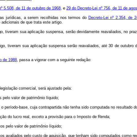
 nº 5.508, de 11 de outubro de 1968
, e
29 do Decreto-Lei nº 756, de 11 de ago
s jurídicas, a serem recolhidas nos termos do
Decreto-Lei nº 2.354, de 
 adicionais de que trata este artigo.
tigo, tiveram sua aplicação suspensa, serão devidamente reavaliados, no pr
tigo, tiveram sua aplicação suspensa serão reavaliados, até 30 de outubro
ro de 1988
, passa a vigorar com a seguinte redação:
egislação comercial, será ajustado pela:
 pelo valor de patrimônio líquido;
e o período-base, cuja contrapartida não tenha sido computada no resultado d
ação do lucro real, exceto a provisão para o Imposto de Renda;
os pelo valor de patrimônio líquido;
ntos avaliados pelo custo de aquisição, que tenham sido computados como rec