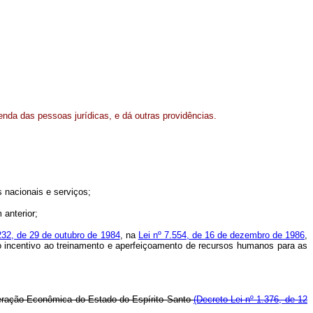
enda das pessoas jurídicas, e dá outras providências.
s nacionais e serviços;
 anterior;
.232, de 29 de outubro de 1984
, na
Lei nº 7.554, de 16 de dezembro de 1986
,
 incentivo ao treinamento e aperfeiçoamento de recursos humanos para as
ração Econômica do Estado do Espírito Santo
(Decreto-Lei nº 1.376, de 12