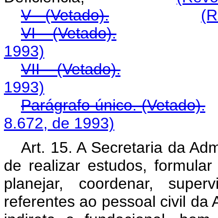
V - (Vetado).
(R
VI - (Vetado).
1993)
VII - (Vetado).
1993)
Parágrafo único. (Vetado).
8.672, de 1993)
Art. 15. A Secretaria da Ad
de realizar estudos, formular 
planejar, coordenar, super
referentes ao pessoal civil da 