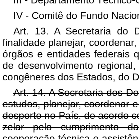
III - Departamento Técnico-
IV - Comitê do Fundo Nacio
Art. 13. A Secretaria do 
finalidade planejar, coordenar,
órgãos e entidades federais
de desenvolvimento regional,
congêneres dos Estados, do Di
Art. 14. A Secretaria dos De
estudos, planejar, coordenar 
desporto no País, de acordo c
zelar pelo cumprimento da 
cooperação técnica e assistênc