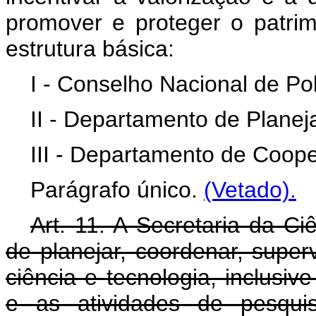
promover e proteger o patrimô
estrutura básica:
I - Conselho Nacional de Polí
II - Departamento de Plane
III - Departamento de Coope
Parágrafo único.
(Vetado).
Art. 11. A Secretaria da Ci
de planejar, coordenar, superv
ciência e tecnologia, inclusi
e as atividades de pesqui