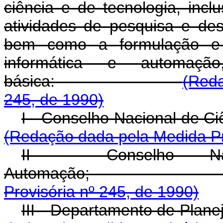
ciência e de tecnologia, inclu
atividades de pesquisa e des
bem como a formulação e 
informática e automaçã
básica:
(Reda
245, de 1990)
I - Conselho Naciona
(Redação dada pela Medida Pr
II - Conselho Nac
Automaçã
Provisória nº 245, de 1990)
III - Departament