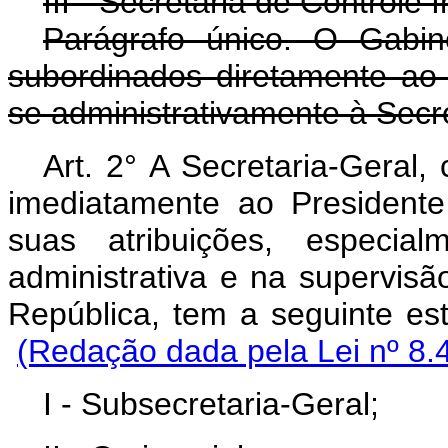
III - Secretaria de Controle I
Parágrafo único. O Gabin
subordinados diretamente ao 
se administrativamente à Secre
Art. 2° A Secretaria-Geral, 
imediatamente ao President
suas atribuições, especi
administrativa e na supervisã
República, tem a se
(Redação dada pela Lei nº 8.
I - Subsecretaria-Geral;