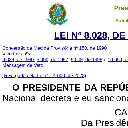
Pres
Subch
LEI Nº 8.028, D
Conversão da Medida Provisória nº 150, de 1990
Vide Leis nºs:
8.029, de 1990
,
8.490, de 1992
,
9.649, de 1998
e
10.683, 
Mensagem de Veto
(Revogado pela Lei nº 14.600, de 2023)
O PRESIDENTE DA REPÚ
Nacional decreta e eu sanciono
CA
Da Presidê