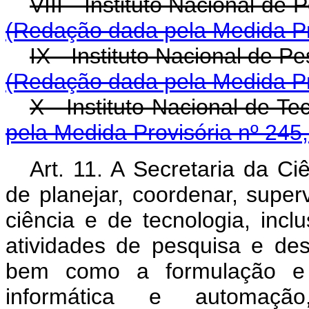
VIII - Instituto Naci
(Redação dada pela Medida Pr
IX - Instituto Nacio
(Redação dada pela Medida Pr
X - Instituto Naci
pela Medida Provisória nº 245
Art. 11. A Secretaria da Ci
de planejar, coordenar, superv
ciência e de tecnologia, inclu
atividades de pesquisa e des
bem como a formulação e 
informática e automaçã