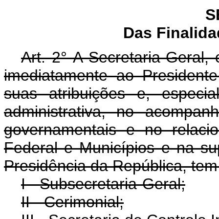
S
Das Finalid
Art. 2° A Secretaria-Geral, 
imediatamente ao President
suas atribuições e, especi
administrativa, no acompan
governamentais e no relaci
Federal e Municípios e na su
Presidência da República, tem 
I - Subsecretaria-Geral;
II - Cerimonial;