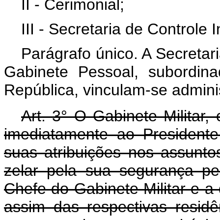
II - Cerimonial;
III - Secretaria de Controle I
Parágrafo único. A Secretar
Gabinete Pessoal, subordin
República, vinculam-se admini
Art. 3° O Gabinete Militar, 
imediatamente ao President
suas atribuições nos assuntos
zelar pela sua segurança pe
Chefe do Gabinete Militar e 
assim das respectivas residê