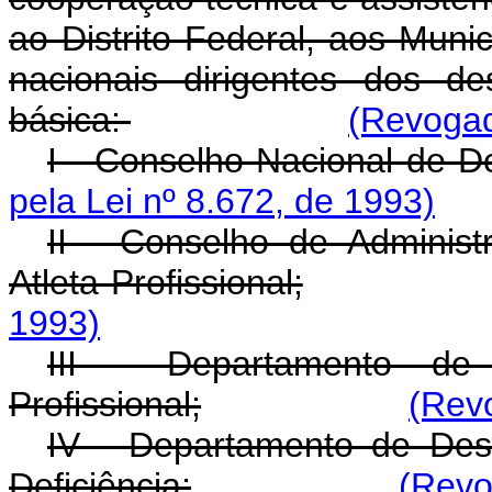
ao Distrito Federal, aos Munic
nacionais dirigentes dos de
básica:
(Revogad
I - Conselho Nacional de D
pela Lei nº 8.672, de 1993)
II - Conselho de Adminis
Atleta Profissional;
1993)
III - Departamento de 
Profissional;
(Revo
IV - Departamento de Des
Deficiência;
(Revo