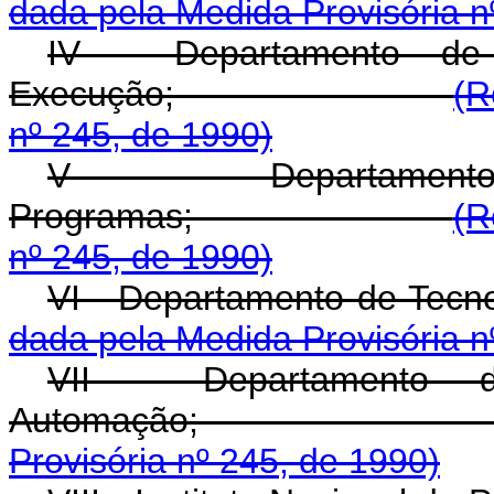
dada pela Medida Provisória n
IV - Departamento de
Execução;
(R
nº 245, de 1990)
V - Departamen
Programas;
(R
nº 245, de 1990)
VI - Departament
dada pela Medida Provisória n
VII - Departamento d
Automaçã
Provisória nº 245, de 1990)