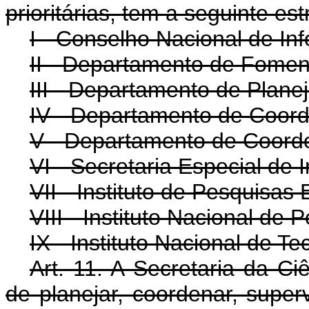
prioritárias, tem a seguinte est
I - Conselho Nacional de In
II - Departamento de Fomen
III - Departamento de Plane
IV - Departamento de Coor
V - Departamento de Coord
VI - Secretaria Especial de 
VII - Instituto de Pesquisas 
VIII - Instituto Nacional de
IX - Instituto Nacional de Te
Art. 11. A Secretaria da Ci
de planejar, coordenar, superv