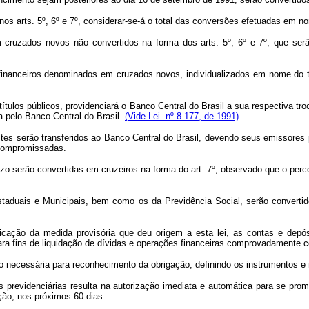
 nos arts. 5º, 6º e 7º, considerar-se-á o total das conversões efetuadas em 
m cruzados novos não convertidos na forma dos arts. 5º, 6º e 7º, que ser
 financeiros denominados em cruzados novos, individualizados em nome do ti
 títulos públicos, providenciará o Banco Central do Brasil a sua respectiva 
a pelo Banco Central do Brasil.
(Vide Lei nº 8.177, de 1991)
es serão transferidos ao Banco Central do Brasil, devendo seus emissores p
 compromissadas.
zo serão convertidas em cruzeiros na forma do art. 7º, observado que o perce
taduais e Municipais, bem como os da Previdência Social, serão convertid
ublicação da medida provisória que deu origem a esta lei, as contas e de
 para fins de liquidação de dívidas e operações financeiras comprovadamente
o necessária para reconhecimento da obrigação, definindo os instrumentos e 
s previdenciárias resulta na autorização imediata e automática para se pr
ção, nos próximos 60 dias.