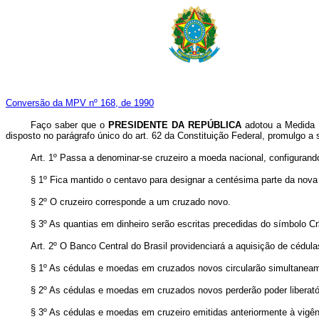
Conversão da MPV nº 168, de 1990
Faço saber que o
PRESIDENTE DA REPÚBLICA
adotou a Medida P
disposto no parágrafo único do art. 62 da Constituição Federal, promulgo a s
Art. 1º Passa a denominar-se cruzeiro a moeda nacional, configurando
§ 1º Fica mantido o centavo para designar a centésima parte da nov
§ 2º O cruzeiro corresponde a um cruzado novo.
§ 3º As quantias em dinheiro serão escritas precedidas do símbolo Cr
Art. 2º O Banco Central do Brasil providenciará a aquisição de cédu
§ 1º As cédulas e moedas em cruzados novos circularão simultaneamen
§ 2º As cédulas e moedas em cruzados novos perderão poder liberatór
§ 3º As cédulas e moedas em cruzeiro emitidas anteriormente à vigê