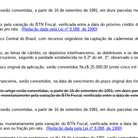
 serão convertidas, a partir de 16 de setembro de 1991, em doze parcelas me
s pela variação do BTN Fiscal, verificada entre a data do próximo crédito 
ção
pro rata
.
(Redação dada pela Lei nº 8.088, de 1990)
co Central do Brasil, com recursos originários da captação de cadernetas 
o, as letras de câmbio, os depósitos interfinanceiros, as debêntures e os d
uzeiros, segundo a paridade estabelecida no § 2º do art. 1º, observado o se
o original da aplicação, serão convertidos Ncz$ 25.000,00 (vinte cinco mil
inanceiros, serão convertidos, na data de vencimento do prazo original dos tít
este artigo serão convertidas, a partir de 16 de setembro de 1991, em doze pa
 monetariamente pela variação do BTN Fiscal, verificada entre a data de venci
 serão convertidas, a partir de 16 de setembro de 1991, em doze parcelas me
as monetariamente pela variação do BTN Fiscal, verificada entre a data de
 ao ano ou fração
pro rata
.
(Redação dada pela Lei nº 8.088, de 1990)
encimento sejam posteriores ao dia 16 de setembro de 1991, serão convertido