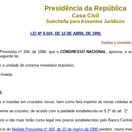
Presidência da República
Casa Civil
Subchefia para Assuntos Jurídicos
LEI Nº 8.024, DE 12 DE ABRIL DE 1990.
Institui o cruzeir
rovisória nº 168, de 1990, que o
CONGRESSO NACIONAL
, aprovou, e 
eguinte lei:
 a unidade do sistema monetário brasileiro.
a moeda.
$.
las e moedas em cruzados novos, bem como fará imprimir as novas cédulas em 
te ao cruzeiro, de acordo com a paridade estabelecida no § 2º do art. 1º.
io e não mais terão curso legal nos prazos estabelecidos pelo Banco Central
ncia da
Medida Provisória nº 168, de 15 de março de 1990
perdem, nesta mesma