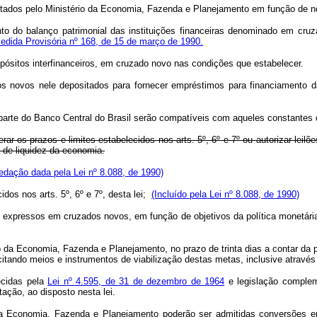
tados pelo Ministério da Economia, Fazenda e Planejamento em função de nec
ento do balanço patrimonial das instituições financeiras denominado em 
edida Provisória nº 168, de 15 de março de 1990.
depósitos interfinanceiros, em cruzado novo nas condições que estabelecer.
dos novos nele depositados para fornecer empréstimos para financiamento d
 parte do Banco Central do Brasil serão compatíveis com aqueles constantes
ar os prazos e limites estabelecidos nos arts. 5º, 6º e 7º ou autorizar leil
 de liquidez da economia.
edação dada pela Lei nº 8.088, de 1990)
dos nos arts. 5º, 6º e 7º, desta lei;
(Incluído pela Lei nº 8.088, de 1990)
itos expressos em cruzados novos, em função de objetivos da política monetá
 da Economia, Fazenda e Planejamento, no prazo de trinta dias a contar da p
itando meios e instrumentos de viabilização destas metas, inclusive através
ecidas pela
Lei nº 4.595, de 31 de dezembro de 1964
e legislação compleme
ação, ao disposto nesta lei.
 da Economia, Fazenda e Planejamento poderão ser admitidas conversões 