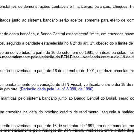
onstantes de demonstrações contábeis e financeiras, balanços, cheques, tít
tados junto ao sistema bancário serão aceitos somente para efeito de co
lar de conta bancária, o Banco Central estabelecerá limite, em cruzados nov
os, segundo a paridade estabelecida no § 2º do art. 1º, obedecido o limite d
 serão convertidas, a partir de 16 de setembro de 1991, em doze parcelas me
s monetariamente pela variação do BTN Fiscal, verificada entre o dia 19 de
o serão convertidas, a partir de 16 de setembro de 1991, em doze parcelas me
s monetariamente pela variação do BTN Fiscal, verificada entre o dia 19 de 
ção
pro rata.
(Redação dada pela Lei nº 8.088, de 1990)
 mantidas pelo sistema bancário junto ao Banco Central do Brasil, serão 
m cruzeiros na data do próximo crédito de rendimento, segundo a paridad
, serão convertidas, a partir de 16 de setembro de 1991, em doze parcelas me
as monetariamente pela variação do BTN Fiscal, verificada entre a data do 