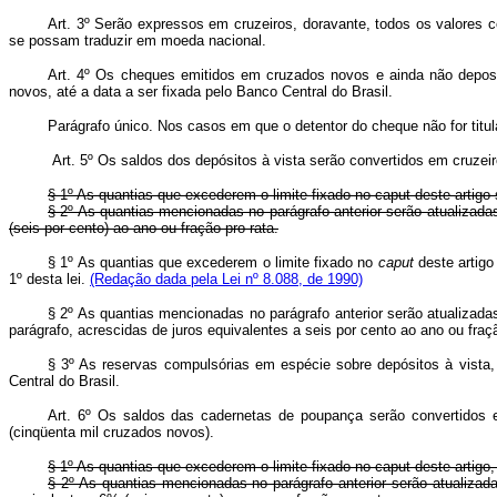
Art. 3º Serão expressos em cruzeiros, doravante, todos os valores c
se possam traduzir em moeda nacional.
Art. 4º Os cheques emitidos em cruzados novos e ainda não deposi
novos, até a data a ser fixada pelo Banco Central do Brasil.
Parágrafo único. Nos casos em que o detentor do cheque não for titu
Art. 5º Os saldos dos depósitos à vista serão convertidos em cruzeir
§ 1º As quantias que excederem o limite fixado no caput deste artigo
§ 2º As quantias mencionadas no parágrafo anterior serão atualizada
(seis por cento) ao ano ou fração pro rata.
§ 1º As quantias que excederem o limite fixado no
caput
deste artig
1º desta lei.
(Redação dada pela Lei nº 8.088, de 1990)
§ 2º As quantias mencionadas no parágrafo anterior serão atualizada
parágrafo, acrescidas de juros equivalentes a seis por cento ao ano ou fra
§ 3º As reservas compulsórias em espécie sobre depósitos à vista,
Central do Brasil.
Art. 6º Os saldos das cadernetas de poupança serão convertidos e
(cinqüenta mil cruzados novos).
§ 1º As quantias que excederem o limite fixado no caput deste artigo
§ 2º As quantias mencionadas no parágrafo anterior serão atualizad