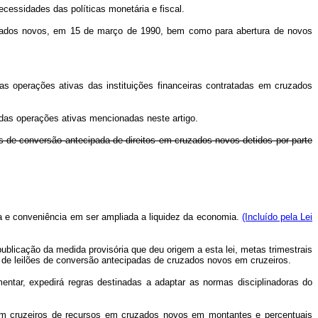
essidades das políticas monetária e fiscal.
cruzados novos, em 15 de março de 1990, bem como para abertura de novos
as operações ativas das instituições financeiras contratadas em cruzados
 das operações ativas mencionadas neste artigo.
ões de conversão antecipada de direitos em cruzados novos detidos por parte
ria e conveniência em ser ampliada a liquidez da economia.
(Incluído pela Lei
ublicação da medida provisória que deu origem a esta lei, metas trimestrais
 de leilões de conversão antecipadas de cruzados novos em cruzeiros.
ntar, expedirá regras destinadas a adaptar as normas disciplinadoras do
em cruzeiros de recursos em cruzados novos em montantes e percentuais