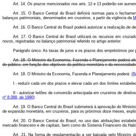
Art. 14. Os prazos mencionados nos arts. 12 e 13 poderão ser aumen
Art. 15. O Banco Central do Brasil definirá normas para o fecham
balanços patrimoniais, denominados em cruzeiros, a partir da vigência da
M
Art. 16. O Banco Central do Brasil poderá autorizar a realização de 
Art. 17. O Banco Central do Brasil utilizará os recursos em cruza
novos, registradas no balanço patrimonial referido no artigo anterior.
Parágrafo único. As taxas de juros e os prazos dos empréstimos por
Art. 18. O Ministro da Economia, Fazenda e Planejamento poderá alter
do público, em função dos objetivos da política monetária e da necessidade
Art. 18. O Ministro da Economia, Fazenda e Planejamento poderá:
(R
I - reduzir cada um dos prazos e elevar cada um dos limites estabeleci
II - autorizar leilões de conversão antecipada em cruzeiros de dire
nº 8.088, de 1990)
Art. 19. O Banco Central do Brasil submeterá à aprovação do Ministro
de expansão monetária, em cruzeiros, para os próximos doze meses, explic
Art. 20. O Banco Central do Brasil, no uso das atribuições estabel
mercado financeiro e de capitais, bem como do Sistema Financeiro da Habit
Art. 21. Na forma de regulamentação a ser baixada pelo Ministro