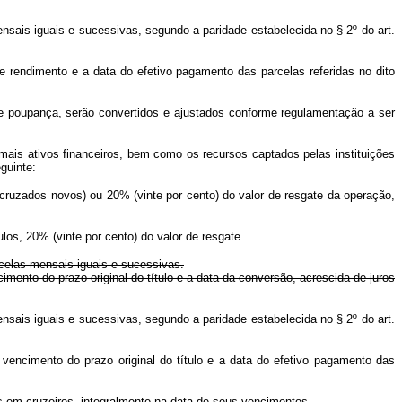
nsais iguais e sucessivas, segundo a paridade estabelecida no § 2º do art.
de rendimento e a data do efetivo pagamento das parcelas referidas no dito
de poupança, serão convertidos e ajustados conforme regulamentação a ser
emais ativos financeiros, bem como os recursos captados pelas instituições
guinte:
 cruzados novos) ou 20% (vinte por cento) do valor de resgate da operação,
ulos, 20% (vinte por cento) do valor de resgate.
rcelas mensais iguais e sucessivas.
mento do prazo original do título e a data da conversão, acrescida de juros
nsais iguais e sucessivas, segundo a paridade estabelecida no § 2º do art.
 vencimento do prazo original do título e a data do efetivo pagamento das
s em cruzeiros, integralmente na data de seus vencimentos.