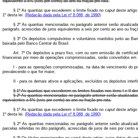
equivalente a 6% (seis por cento) ao ano ou fração pro rata.
§ 1º As quantias que excederem o limite fixado no
caput
deste artigo
1º desta lei.
(Redação dada pela Lei nº 8.088, de 1990)
§ 2º As quantias mencionadas no parágrafo anterior serão atualizada
parágrafo, acrescidas de juros equivalentes a seis por cento ao ano ou fra
§ 3º Os depósitos compulsórios e voluntários mantidos junto ao Ban
baixada pelo Banco Central do Brasil.
Art. 7º Os depósitos a prazo fixo, com ou sem emissão de certificad
financeiras por meio de operações compromissadas, serão convertidos em cr
I - para as operações compromissadas, na data de vencimento do praz
prevalecendo o que for maior;
II - para os demais ativos e aplicações, excluídos os depósitos interf
§ 1º As quantias que excederem os limites fixados nos itens I e II d
§ 2º As quantias mencionadas no parágrafo anterior serão atualizadas
equivalentes a 6% (seis por cento) ao ano ou fração pro rata.
§ 1º As quantias que excederem o limite fixado no
caput
deste artigo
1º desta lei.
(Redação dada pela Lei nº 8.088, de 1990)
§ 2º As quantias mencionadas no parágrafo anterior serão atualizad
parcelas referidas no dito parágrafo, acrescidas de juros de seis por cento
§ 3º Os títulos mencionados no caput deste artigo, cujas datas de v