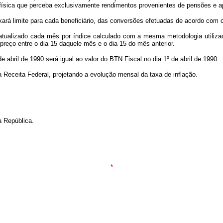
oa física que perceba exclusivamente rendimentos provenientes de pensões e a
ará limite para cada beneficiário, das conversões efetuadas de acordo com o 
atualizado cada mês por índice calculado com a mesma metodologia utilizad
e preço entre o dia 15 daquele mês e o dia 15 do mês anterior.
abril de 1990 será igual ao valor do BTN Fiscal no dia 1º de abril de 1990.
da Receita Federal, projetando a evolução mensal da taxa de inflação.
a República.
*