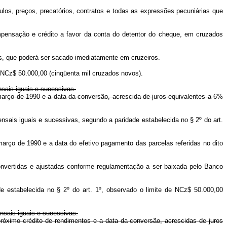
ulos, preços, precatórios, contratos e todas as expressões pecuniárias que
mpensação e crédito a favor da conta do detentor do cheque, em cruzados
os, que poderá ser sacado imediatamente em cruzeiros.
e NCz$ 50.000,00 (cinqüenta mil cruzados novos).
nsais iguais e sucessivas.
 março de 1990 e a data da conversão, acrescida de juros equivalentes a 6%
nsais iguais e sucessivas, segundo a paridade estabelecida no § 2º do art.
março de 1990 e a data do efetivo pagamento das parcelas referidas no dito
convertidas e ajustadas conforme regulamentação a ser baixada pelo Banco
e estabelecida no § 2º do art. 1º, observado o limite de NCz$ 50.000,00
nsais iguais e sucessivas.
próximo crédito de rendimentos e a data da conversão, acrescidas de juros