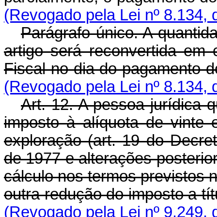
(Revogado pela Lei nº 8.134, 
Parágrafo único. A quantid
artigo será reconvertida em
Fiscal no dia do pagamento d
(Revogado pela Lei nº 8.134, 
Art. 12. A pessoa jurídica 
imposto à alíquota de vinte 
exploração (art. 19 do Decre
de 1977 e alterações posterio
cálculo nos termos previstos n
outra redução do imposto a títu
(Revogado pela Lei nº 9.249, 