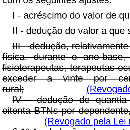
I - acréscimo do valor de que
II - dedução do valor a que s
III - dedução, relativament
física, durante o ano-base,
fisioterapeutas, terapeutas oc
exceder a vinte por cen
rural;
(Revogado
IV - dedução de quantia
oitenta BTNs por dependente,
(Revogado pela Lei 