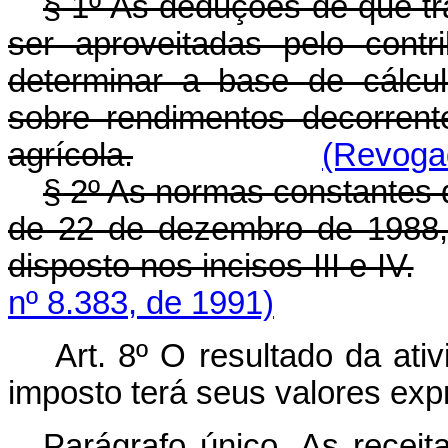
§ 1º As deduções de que tra
ser aproveitadas pelo contri
determinar a base de cálcu
sobre rendimentos decorrent
agrícola.
(Revogad
§ 2º As normas constantes do
de 22 de dezembro de 1988, 
disposto nos incisos III e IV.
nº 8.383, de 1991)
Art. 8º O resultado da ativ
imposto terá seus valores ex
Parágrafo único. As recei