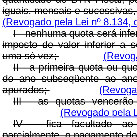
iguais, mensais e sucessivas
(Revogado pela Lei nº 8.134, 
I - nenhuma quota será infer
imposto de valor inferior a
uma só vez;
(Revoga
II - a primeira quota ou qu
do ano subseqüente ao ano
apurados;
(Revogad
III - as quotas vencerão
(Revogado pela L
IV - fica facultado ao 
parcialmente, o pagamento do