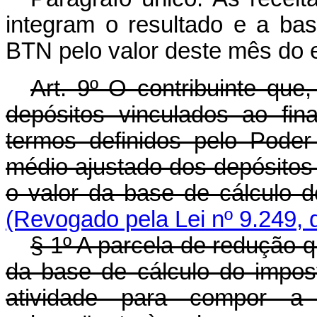
integram o resultado e a ba
BTN pelo valor deste mês do 
Art. 9º O contribuinte que
depósitos vinculados ao fin
termos definidos pelo Poder 
médio ajustado dos depósitos 
o valor da base de cálculo 
(Revogado pela Lei nº 9.249, 
§ 1º A parcela de redução q
da base de cálculo do impos
atividade para compor a