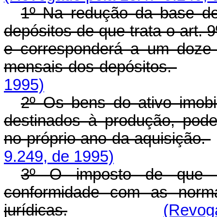
1º Na redução da base de
depósitos de que trata o art.
e corresponderá a um doze
mensais dos depósitos.
1995)
2º Os bens do ativo imobi
destinados à produção, pode
no próprio ano da aquisição.
9.249, de 1995)
3º O imposto de que t
conformidade com as norma
jurídicas.
(Revoga