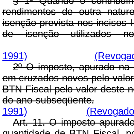
§ 1º Quando o contribuint
rendimentos de outra natur
isenção prevista nos incisos I
de isenção utilizados n
1991)
(Revogad
2º O imposto, apurado na f
em cruzados novos pelo val
BTN-Fiscal pelo valor deste no
do ano subseqüente.
1991)
(Revogado 
Art. 11. O imposto apurad
quantidade de BTN Fiscal, p