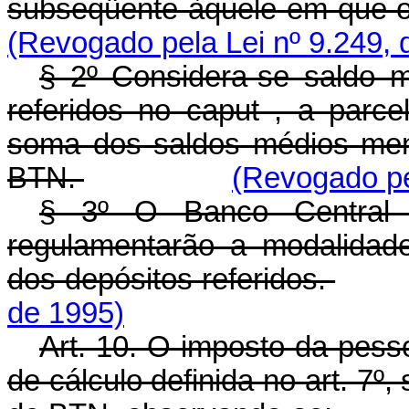
subseqüente àquele em que o b
(Revogado pela Lei nº 9.249, 
§ 2º Considera-se saldo m
referidos no caput , a parc
soma dos saldos médios men
BTN.
(Revogado pe
§ 3º O Banco Central 
regulamentarão a modalidad
dos depósitos referidos.
de 1995)
Art. 10. O imposto da pess
de cálculo definida no art. 7º