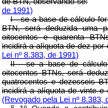
de BTN, observando-se:
de 1991)
I - se a base de cálculo for
BTN, será deduzida uma par
oitocentos e quarenta BTN
incidirá a alíquota de dez por 
Lei nº 8.383, de 1991)
II - se a base de cálculo
oitocentos BTNs, será deduz
quatrocentos e dezesseis B
incidirá a alíquota de vinte e
(Revogado pela Lei nº 8.383, 