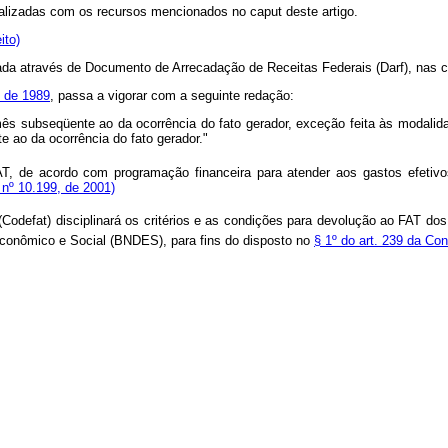
ealizadas com os recursos mencionados no caput deste artigo.
ito)
ada através de Documento de Arrecadação de Receitas Federais (Darf), nas c
o de 1989
, passa a vigorar com a seguinte redação:
mês subseqüente ao da ocorrência do fato gerador, exceção feita às modalid
e ao da ocorrência do fato gerador."
 de acordo com programação financeira para atender aos gastos efetivo
 nº 10.199, de 2001)
Codefat) disciplinará os critérios e as condições para devolução ao FAT dos
conômico e Social (BNDES), para fins do disposto no
§ 1º do art. 239 da Con