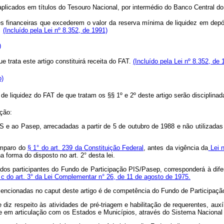
ser aplicados em títulos do Tesouro Nacional, por intermédio do Banc
des financeiras que excederem o valor da reserva mínima de liquidez em de
.
(Incluído pela Lei nº 8.352, de 1991)
)
e trata este artigo constituirá receita do FAT.
(Incluído pela Lei nº 8.352, de 
o)
 de liquidez do FAT de que tratam os §§ 1º e 2º deste artigo serão discipl
ação:
S e ao Pasep, arrecadadas a partir de 5 de outubro de 1988 e não utilizadas 
amparo do
§ 1° do art. 239 da Constituição Federal
, antes da vigência da
Lei n
a forma do disposto no art. 2° desta lei.
dos participantes do Fundo de Participação PIS/Pasep, corresponderá à dife
 c do art. 3° da Lei Complementar n° 26, de 11 de agosto de 1975.
mencionadas no caput deste artigo é de competência do Fundo de Participaç
diz respeito às atividades de pré-triagem e habilitação de requerentes, a
nte em articulação com os Estados e Municípios, através do Sistema Nacional