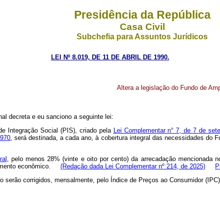
Presidência da República
Casa Civil
Subchefia para Assuntos Jurídicos
LEI Nº 8.019, DE 11 DE ABRIL DE 1990.
Altera a legislação do Fundo de Amp
l decreta e eu sanciono a seguinte lei:
de Integração Social (PIS), criado pela
Lei Complementar n° 7, de 7 de set
1970
, será destinada, a cada ano, à cobertura integral das necessidades do 
ral
, pelo menos 28% (vinte e oito por cento) da arrecadação mencionada n
lvimento econômico.
(Redação dada Lei Complementar nº 214, de 2025)
P
 serão corrigidos, mensalmente, pelo Índice de Preços ao Consumidor (IPC)