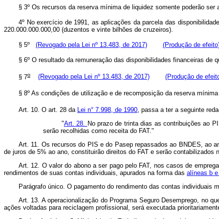
§ 3º Os recursos da reserva mínima de liquidez somente poderão 
4º No exercício de 1991, as aplicações da parcela das disponibilida
220.000.000.000,00 (duzentos e vinte bilhões de cruzeiros)
§ 5º
(Revogado pela Lei nº 13.483, de 2017)
(Produção de efeito
§ 6º O resultado da remuneração das disponibilidades financeiras de qu
o
§ 7
(Revogado pela Lei nº 13.483, de 2017)
(Produção de efeit
§ 8º As condições de utilização e de recomposição da reserva mínima
Art. 10. O art. 28 da
Lei n° 7.998, de 1990
, passa a ter a seguinte red
"
Art. 28.
No prazo de trinta dias as contribuições ao PI
serão recolhidas como receita do FAT."
Art. 11. Os recursos do PIS e do Pasep repassados ao BNDES, ao 
de juros de 5% ao ano, constituirão direitos do FAT e serão contabilizados n
Art. 12. O valor do abono a ser pago pelo FAT, nos casos de emprega
rendimentos de suas contas individuais, apurados na forma das
alíneas b e
Parágrafo único. O pagamento do rendimento das contas individuais 
Art. 13. A operacionalização do Programa Seguro Desemprego, no que 
ações voltadas para reciclagem profissional, será executada prioritariame