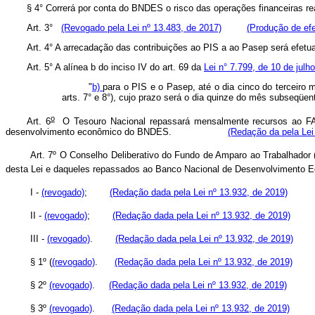
§ 4° Correrá por conta do BNDES o risco das operações financeiras r
Art. 3°
(Revogado pela Lei nº 13.483, de 2017)
(Produção de efe
Art. 4° A arrecadação das contribuições ao PIS a ao Pasep será efetu
Art. 5° A alínea b do inciso IV do art. 69 da
Lei n° 7.799, de 10 de julh
"
b)
para o PIS e o Pasep, até o dia cinco do terceiro 
arts. 7° e 8°), cujo prazo será o dia quinze do mês subseqüent
o
Art. 6
O Tesouro Nacional repassará mensalmente recursos ao FAT,
desenvolvimento econômico do BNDES.
(Redação da pela Lei
Art. 7º O Conselho Deliberativo do Fundo de Amparo ao Trabalhador (
desta Lei e daqueles repassados ao Banco Nacional de Desenvolvimento E
I -
(revogado)
;
(Redação dada pela Lei nº 13.932, de 2019)
II -
(revogado)
;
(Redação dada pela Lei nº 13.932, de 2019)
III -
(revogado)
.
(Redação dada pela Lei nº 13.932, de 2019)
§ 1º (
(revogado)
.
(Redação dada pela Lei nº 13.932, de 2019)
§ 2º
(revogado)
.
(Redação dada pela Lei nº 13.932, de 2019)
§ 3º
(revogado)
.
(Redação dada pela Lei nº 13.932, de 2019)