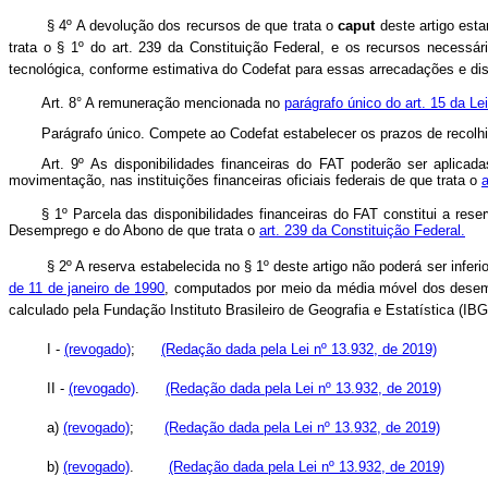
§ 4º A devolução dos recursos de que trata o
caput
deste artigo esta
trata o § 1º do art. 239 da Constituição Federal, e os recursos necess
tecnológica, conforme estimativa do Codefat para essas arrecadações e d
Art. 8° A remuneração mencionada no
parágrafo único do art. 15 da Le
Parágrafo único. Compete ao Codefat estabelecer os prazos de recolh
Art. 9º As disponibilidades financeiras do FAT poderão ser aplicad
movimentação, nas instituições financeiras oficiais federais de que trata o
a
§ 1º Parcela das disponibilidades financeiras do FAT constitui a re
Desemprego e do Abono de que trata o
art. 239 da Constituição Federal.
§ 2º A reserva estabelecida no § 1º deste artigo não poderá ser infe
de 11 de janeiro de 1990
, computados por meio da média móvel dos desemb
calculado pela Fundação Instituto Brasileiro de Geografia e Estatística (IB
I -
(revogado)
;
(Redação dada pela Lei nº 13.932, de 2019)
II -
(revogado)
.
(Redação dada pela Lei nº 13.932, de 2019)
a)
(revogado)
;
(Redação dada pela Lei nº 13.932, de 2019)
b)
(revogado)
.
(Redação dada pela Lei nº 13.932, de 2019)