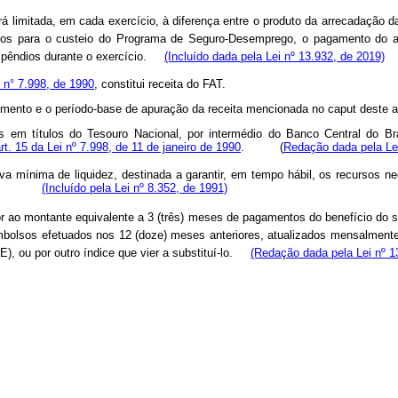
rá limitada, em cada exercício, à diferença entre o produto da arrecadação
ários para o custeio do Programa de Seguro-Desemprego, o pagamento do a
ispêndios durante o exercício.
(Incluído dada pela Lei nº 13.932, de 2019)
i n° 7.998, de 1990
, constitui receita do FAT.
imento e o período-base de apuração da receita mencionada no caput deste ar
as em títulos do Tesouro Nacional, por intermédio do Banco Central do Br
rt. 15 da Lei nº 7.998, de 11 de janeiro de 1990
. (
Redação dada pela Lei
serva mínima de liquidez, destinada a garantir, em tempo hábil, os recurso
(Incluído pela Lei nº 8.352, de 1991)
rior ao montante equivalente a 3 (três) meses de pagamentos do benefício do
olsos efetuados nos 12 (doze) meses anteriores, atualizados mensalmente
GE), ou por outro índice que vier a substituí-lo.
(Redação dada pela Lei nº 1