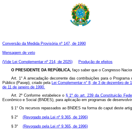
Conversão da Medida Provisória nº 147, de 1990
Mensagem de veto
(Vide Lei Complementar nº 214, de 2025)
Produção de efeitos
O PRESIDENTE DA REPÚBLICA,
faço saber que o Congresso Naciona
Art. 1° A arrecadação decorrente das contribuições para o Programa 
Público (Pasep), criado pela
Lei Complementar n° 8, de 3 de dezembro de 
de 11 de janeiro de 1990.
Art. 2º Conforme estabelece o
§ 1º do art. 239 da Constituição Fede
Econômico e Social (BNDES), para aplicação em programas de desenvo
§ 1° Os recursos repassados ao BNDES na forma do caput deste artigo
§ 2°
(Revogado pela Lei nº 9.365, de 1996)
§ 3°
(Revogado pela Lei nº 9.365, de 1996)