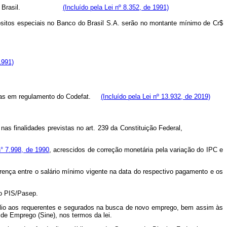
o Central do Brasil.
(Incluído pela Lei nº 8.352, de 1991)
pósitos especiais no Banco do Brasil S.A. serão no montante mínimo de Cr$
1991)
inadas em regulamento do Codefat.
(Incluído pela Lei nº 13.932, de 2019)
nas finalidades previstas no art. 239 da Constituição Federal,
° 7.998, de 1990
, acrescidos de correção monetária pela variação do IPC e
rença entre o salário mínimo vigente na data do respectivo pagamento e os
ão PIS/Pasep.
uxílio aos requerentes e segurados na busca de novo emprego, bem assim às
 de Emprego (Sine), nos termos da lei.