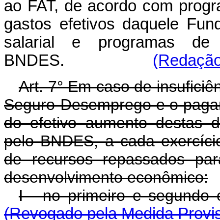
ao FAT, de acordo com progr
gastos efetivos daquele Fu
salarial e programas de
BNDES.
(Redação 
Art. 7° Em caso de insufici
Seguro-Desemprego e o pagam
do efetivo aumento destas d
pelo BNDES, a cada exercício
de recursos repassados par
desenvolvimento econômico:
I - no primeiro e segundo 
(Revogado pela Medida Provis