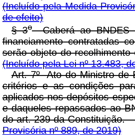
(Incluído pela Medida Provisó
de efeito)
o
§ 3
Caberá ao BNDES a 
financiamento contratadas c
serão objeto do recolhim
(Incluído pela Lei nº 13.483, d
Art. 7º Ato do Ministro de
critérios e as condições p
aplicados nos depósitos espe
e daqueles repassados ao BN
do art. 239 da Constit
Provisória nº 889, de 2019)