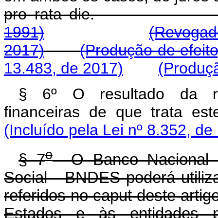
pro rata di
1991)
(Revogado
2017)
(Produção de efeito
13.483, de 2017)
(Produçã
§ 6º O resultado da re
financeiras de que trata este
(Incluído pela Lei nº 8.352, de
o
§ 7
O Banco Nacional d
Social - BNDES poderá utiliz
referidos no caput deste arti
Estados e às entidades po