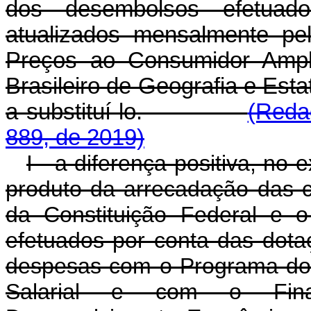
dos desembolsos efetuad
atualizados mensalmente pe
Preços ao Consumidor Amplo
Brasileiro de Geografia e Estat
a substituí-lo.
(Reda
889, de 2019)
I - a diferença positiva, no 
produto da arrecadação das co
da Constituição Federal e 
efetuados por conta das dota
despesas com o Programa do
Salarial e com o Fin