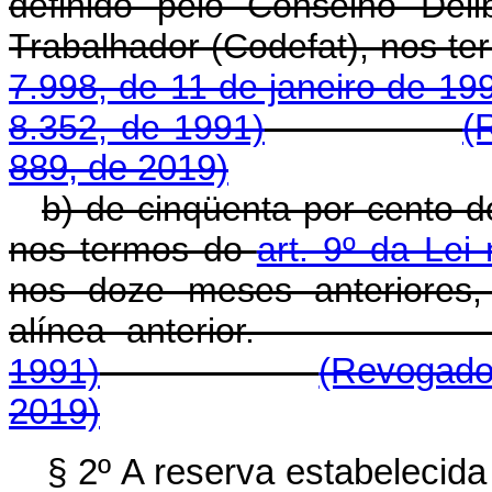
definido pelo Conselho Del
Trabalhador (Codefat), nos t
7.998, de 11 de janeiro de 19
8.352, de 1991)
(
889, de 2019)
b) de cinqüenta por cento d
nos termos do
art. 9º da Lei
nos doze meses anteriores,
alínea anterio
1991)
(Revogado
2019)
§ 2º A reserva estabelecida