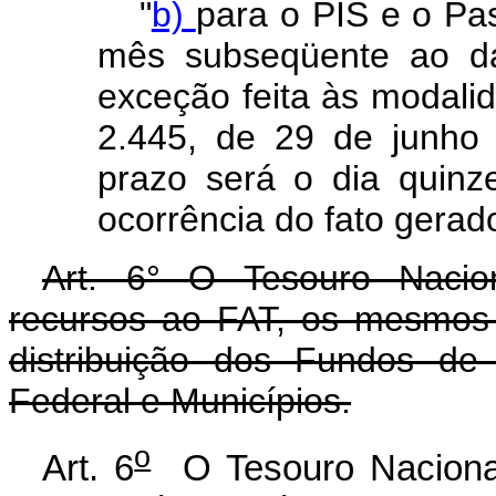
"
b)
para o PIS e o Pas
mês subseqüente ao da
exceção feita às modalid
2.445, de 29 de junho 
prazo será o dia quin
ocorrência do fato gerado
Art. 6° O Tesouro Nacio
recursos ao FAT, os mesmos 
distribuição dos Fundos de 
Federal e Municípios.
o
Art. 6
O Tesouro Nacional