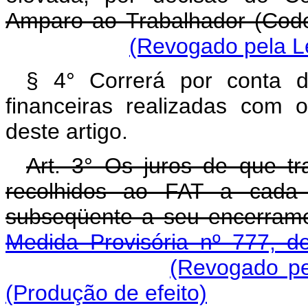
Amparo ao Trabalhador (Code
(Revogado pela Le
§ 4° Correrá por conta 
financeiras realizadas com
deste artigo.
Art. 3° Os juros de que tr
recolhidos ao FAT a cada 
subseqüente a seu encerram
Medida Provisória nº 777, d
(Revogado pe
(Produção de efeito)