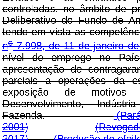
controladas, no âmbito de p
Deliberativo do Fundo de A
tendo em vista as competênc
o
n
7.998, de 11 de janeiro d
nível de emprego no País
apresentação de contragaran
parciais a operações da es
exposição de motivos 
Desenvolvimento, Indúst
Fazenda.
(Pará
2001)
(Revogado
2017)
(Produção de efeit