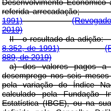
Desenvolvimento Econômico 
referida arrecadaç
1991)
(Revogado
2019)
II - o resultado 
8.352, de 1991)
(
889, de 2019)
a) dos valores pagos a t
desemprego nos seis meses 
pela variação do Índice Na
calculado pela Fundação In
Estatística (IBGE), ou na su