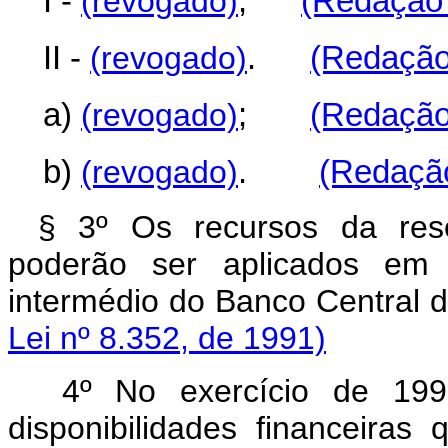
I -
(revogado)
;
(Redação 
II -
(revogado)
.
(Redação 
a)
(revogado)
;
(Redação 
b)
(revogado)
.
(Redação
§ 3º Os recursos da res
poderão ser aplicados em t
intermédio do Banco C
Lei nº 8.352, de 1991)
4º No exercício de 1991
disponibilidades financeira