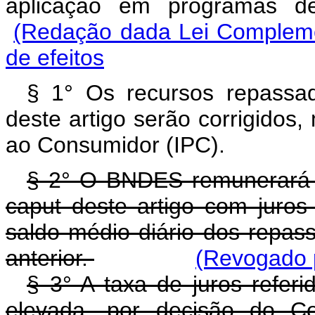
aplicação em programas 
(Redação dada Lei Compleme
de efeitos
§ 1° Os recursos repass
deste artigo serão corrigidos
ao Consumidor (IPC).
§ 2° O BNDES remunerará o
caput deste artigo com juro
saldo médio diário dos repass
anterior.
(Revogado p
§ 3° A taxa de juros referi
elevada, por decisão do Co