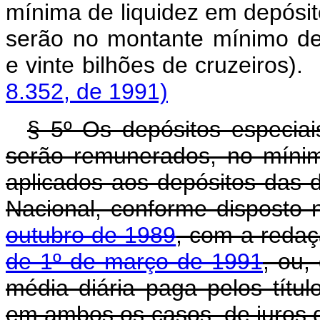
mínima de liquidez em depósit
serão no montante mínimo de
e vinte bilhões de 
8.352, de 1991)
§ 5º Os depósitos especiai
serão remunerados, no mínim
aplicados aos depósitos das d
Nacional, conforme disposto
outubro de 1989
, com a reda
de 1º de março de 1991
, ou,
média diária paga pelos títul
em ambos os casos, de juros d