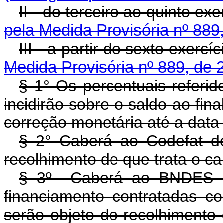
II - do terceiro ao quinto ex
pela Medida Provisória nº 889
III - a partir do sexto exercí
Medida Provisória nº 889, de 
§ 1° Os percentuais referid
incidirão sobre o saldo ao fina
correção monetária até a data
§ 2° Caberá ao Codefat de
recolhimento de que trata o ca
§ 3
º
Caberá ao BNDES a 
financiamento contratadas c
serão objeto do recolhim