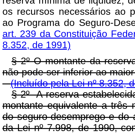
reserva mínima de liquidez, d
os recursos necessários ao 
ao Programa do Seguro-Dese
art. 239 da Constituição Feder
8.352, de 1991)
§ 2º O montante da reserva
não pode ser inferior ao m
(Incluído pela Lei nº 8.352, 
§ 2º A reserva estabelecida
montante equivalente a três
do seguro-desemprego e do ab
da Lei nº 7.998, de 1990, c