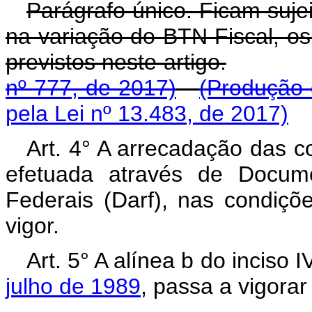
Parágrafo único. Ficam suje
na variação do BTN Fiscal, os
previstos neste artigo.
nº 777, de 2017)
(Produção 
pela Lei nº 13.483, de 2017)
Art. 4° A arrecadação das c
efetuada através de Docum
Federais (Darf), nas condiçõ
vigor.
Art. 5° A alínea b do inciso 
julho de 1989
, passa a vigora