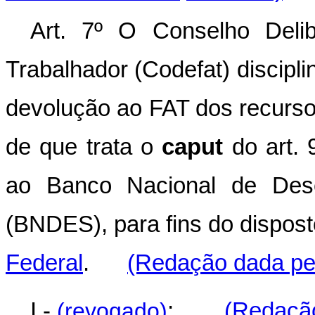
Art. 7º O Conselho Deli
Trabalhador (Codefat) discipli
devolução ao FAT dos recurso
de que trata o
caput
do art. 
ao Banco Nacional de Dese
(BNDES), para fins do dispos
Federal
.
(Redação dada pel
I -
(revogado)
;
(Redação