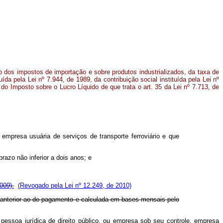
ão dos impostos de importação e sobre produtos industrializados, da taxa de
tuída pela Lei nº 7.944, de 1989, da contribuição social instituída pela Lei nº
 do Imposto sobre o Lucro Líquido de que trata o art. 35 da Lei nº 7.713, de
 empresa usuária de serviços de transporte ferroviário e que
razo não inferior a dois anos; e
009).
(Revogado pela Lei nº 12.249, de 2010)
tre anterior ao do pagamento e calculada em bases mensais pelo
pessoa jurídica de direito público, ou empresa sob seu controle, empresa