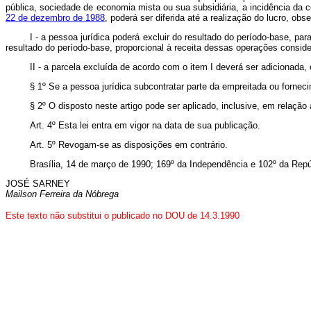
pública, sociedade de economia mista ou sua subsidiária, a incidência da c
22 de dezembro de 1988
, poderá ser diferida até a realização do lucro, obs
I - a pessoa jurídica poderá excluir do resultado do período-base, pa
resultado do período-base, proporcional à receita dessas operações consi
II - a parcela excluída de acordo com o item I deverá ser adicionada,
§ 1º Se a pessoa jurídica subcontratar parte da empreitada ou forneci
§ 2º O disposto neste artigo pode ser aplicado, inclusive, em relaç
Art. 4º Esta lei entra em vigor na data de sua publicação.
Art. 5º Revogam-se as disposições em contrário.
Brasília, 14 de março de 1990; 169º da Independência e 102º da Repú
JOSÉ SARNEY
Mailson Ferreira da Nóbrega
Este texto não substitui o publicado no DOU de 14.3.1990