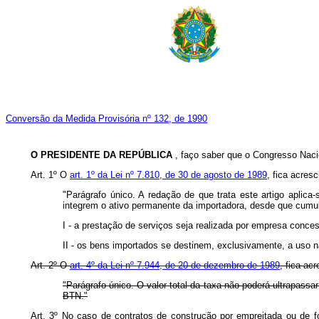
Conversão da Medida Provisória nº 132, de 1990
O PRESIDENTE DA REPÚBLICA
, faço saber que o Congresso Nacio
Art. 1º O
art. 1º da Lei nº 7.810, de 30 de agosto de 1989
, fica acres
"Parágrafo único. A redação de que trata este artigo aplica
integrem o ativo permanente da importadora, desde que cumu
I - a prestação de serviços seja realizada por empresa concess
II - os bens importados se destinem, exclusivamente, a uso n
Art. 2º O
art. 4º da Lei nº 7.944, de 20 de dezembro de 1989
, fica ac
"Parágrafo único. O valor total da taxa não poderá ultrapassa
BTN."
Art. 3º No caso de contratos de construção por empreitada ou de f