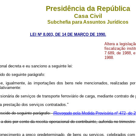
Presidência da República
Casa Civil
Subchefia para Assuntos Jurídicos
LEI Nº 8.003, DE 14 DE MARÇO DE 1990.
Altera a legislaç
fiscalização insti
7.689, de 1988, e
1988.
nal decreta e eu sanciono a seguinte lei:
cido do seguinte parágrafo:
-se, igualmente, às importações dos bens nele mencionados, realizadas por
lativamente:
ionária de serviços de transporte ferroviário de carga, mediante contrato de p
a prestação dos serviços contratados."
rescido do seguinte parágrafo:
(Revogado pela Medida Provisória nº 472, de 2
r a dois por cento da receita operacional do contribuinte, auferida no trimes
ornecimento a preço predeterminado, de bens ou serviços, celebrados com 