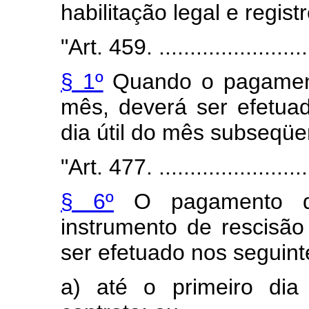
habilitação legal e regis
"
Art. 459
. ........................
§ 1º
Quando o pagamento
mês, deverá ser efetuad
dia útil do mês subseqüe
"
Art. 477
. ........................
§ 6º
O pagamento da
instrumento de rescisão
ser efetuado nos seguint
a) até o primeiro dia