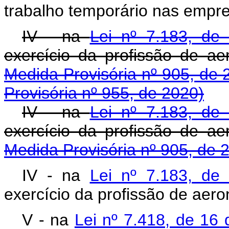
trabalho temporário nas empr
IV - na
Lei nº 7.183, de
exercício da profissã
Medida Provisória nº 905, de 
Provisória nº 955, de 2020)
IV - na
Lei nº 7.183, de
exercício da profissã
Medida Provisória nº 905, de 
IV - na
Lei nº 7.183, de
exercício da profissão de aer
V - na
Lei nº 7.418, de 16