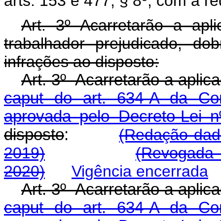
arts. 153 e 477, § 8º, com a r
Art. 3º Acarretarão a ap
trabalhador prejudicado, do
infrações ao disposto:
Art. 3º Acarretarão a aplic
caput do art. 634-A da Con
aprovada pelo Decreto-Lei n
disposto
:
(Redação dada
2019)
(Revogada 
2020)
Vigência encerrada
Art. 3º Acarretarão a aplic
caput do art. 634-A da Con