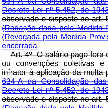
634-A da Consolidação das 
Decreto-Lei nº 5.452, de 194
observado o disposto no art. 
(Redação dada pela Medida P
(Revogada pela Medida Provis
encerrada
Art. 4º O salário pago fora
ou convenções coletivas e 
infrator à aplicação da multa
634-A da Consolidação das 
Decreto-Lei nº 5.452, de 194
observado o disposto no art. 