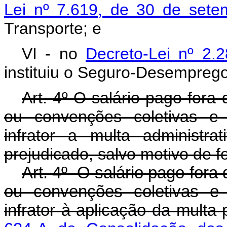
Lei nº 7.619, de 30 de set
Transporte; e
VI - no
Decreto-Lei nº 2
instituiu o Seguro-Desemprego
Art. 4º O salário pago fora
ou convenções coletivas e 
infrator a multa administr
prejudicado, salvo motivo de 
Art. 4º O salário pago fora
ou convenções coletivas e 
infrator à aplicação da multa