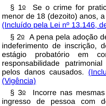
o
§ 1
Se o crime for pratic
menor de 18 (dezoito) anos, a
(Incluído pela Lei nº 13.146, d
o
§ 2
A pena pela adoção deli
indeferimento de inscrição,
estágio probatório em co
responsabilidade patrimonia
pelos danos causados.
(Inc
(Vigência)
o
§ 3
Incorre nas mesmas p
ingresso de pessoa com de