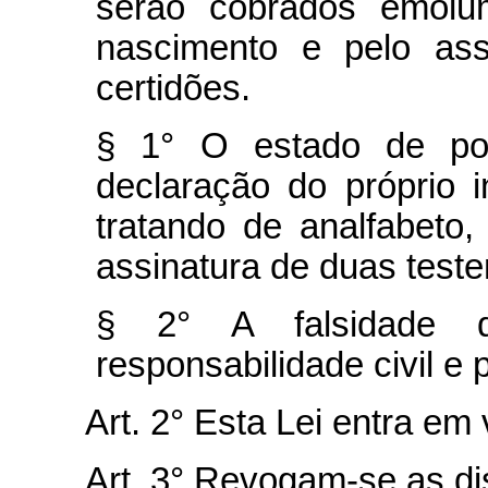
serão cobrados emolum
nascimento e pelo ass
certidões.
§ 1° O estado de po
declaração do próprio 
tratando de analfabet
assinatura de duas test
§ 2° A falsidade d
responsabilidade civil e 
Art. 2° Esta Lei entra em
Art. 3° Revogam-se as di