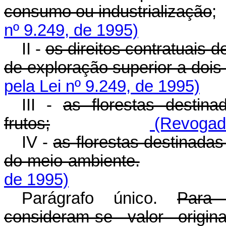
consumo ou industrialização
nº 9.249, de 1995)
II -
os direitos contratuais 
de exploração superior a dois
pela Lei nº 9.249, de 1995)
III -
as florestas destin
frutos;
(Revogado
IV -
as florestas destinada
do meio ambiente.
de 1995)
Parágrafo único.
Para 
consideram-se valor origin