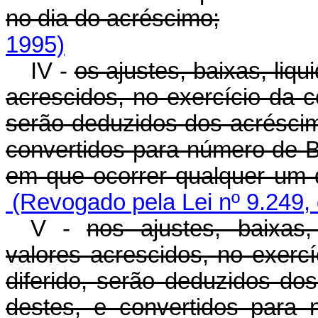
no dia do acréscimo;
1995)
IV -
os ajustes, baixas, liq
acrescidos, no exercício da c
serão deduzidos dos acréscim
convertidos para número de B
em que ocorrer qualquer um 
(Revogado pela Lei nº 9.249,
V -
nos ajustes, baixas,
valores acrescidos, no exercí
diferido, serão deduzidos do
destes, e convertidos para