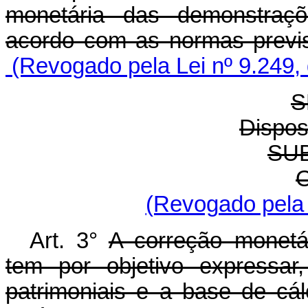
monetária das demonstraçõ
acordo com as normas previs
(Revogado pela Lei nº 9.249,
S
Dispos
SU
O
(Revogado pela 
Art. 3°
A correção monetá
tem por objetivo expressar
patrimoniais e a base de cá