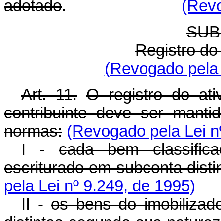
adotado
.
(Revo
SUB
Registro do
(Revogado pela 
Art. 11.
O registro do at
contribuinte deve ser mant
normas:
(Revogado pela Lei n
I -
cada bem classific
escriturado em subconta distin
pela Lei nº 9.249, de 1995)
II -
os bens do imobiliza