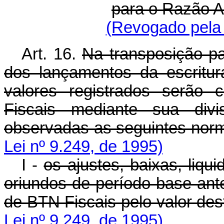
para o Razão A
(Revogado pela 
Art. 16.
Na transposição p
dos lançamentos da escritur
valores registrados serão
Fiscais mediante sua div
observadas as seguintes nor
Lei nº 9.249, de 1995)
I -
os ajustes, baixas, liqu
oriundos de período-base ant
de BTN Fiscais pelo valor des
Lei nº 9.249, de 1995)