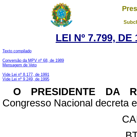
Pres
Subch
LEI Nº 7.799, D
Texto compilado
Conversão da MPV nº 68, de 1989
Mensagem de Veto
Vide Lei nº 8.177, de 1991
Vide Lei nº 9.249, de 1995
O PRESIDENTE DA 
Congresso Nacional decreta e 
CA
BT