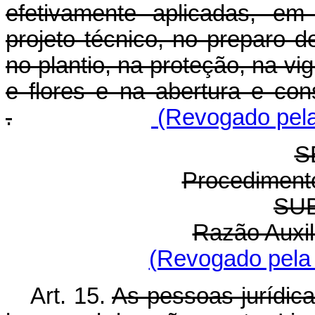
efetivamente aplicadas, em
projeto técnico, no preparo d
no plantio, na proteção, na vig
e flores e na abertura e co
.
(Revogado pela 
S
Procediment
SU
Razão Auxil
(Revogado pela 
Art. 15.
As pessoas jurídica