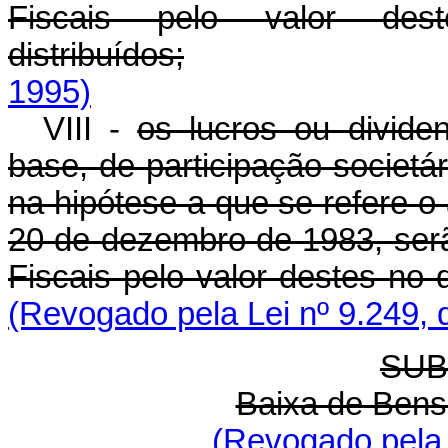
Fiscais pelo valor d
distribuídos;
1995)
VIII -
os lucros ou divide
base, de participação societár
na hipótese a que se refere o 
20 de dezembro de 1983, ser
Fiscais pelo valor destes no d
(Revogado pela Lei nº 9.249, 
SUB
Baixa de Bens 
(Revogado pela 