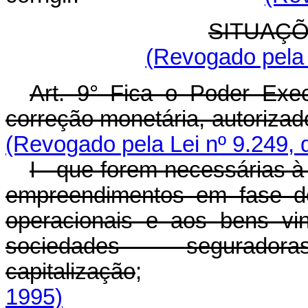
SITUAÇÕ
(Revogado pela 
Art. 9° Fica o Poder Exe
correção monetária, autorizad
(Revogado pela Lei nº 9.249, 
I - que forem necessárias à
empreendimentos em fase de
operacionais e aos bens vi
sociedades segura
capitalização
1995)