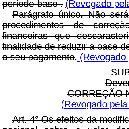
período-base .
(Revogado pela
Parágrafo único. Não será 
procedimentos de correçã
financeiras que descaracte
finalidade de reduzir a base d
o seu pagamento
.
(Revogado p
SUB
Dever
CORREÇÃO N
(Revogado pela 
Art. 4° Os efeitos da modi