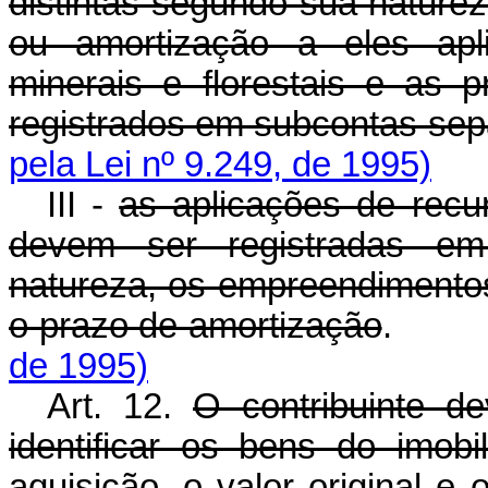
distintas segundo sua nature
ou amortização a eles apli
minerais e florestais e as p
registrados em subcontas se
pela Lei nº 9.249, de 1995)
III -
as aplicações de recu
devem ser registradas em
natureza, os empreendimentos
o prazo de amortização
de 1995)
Art. 12.
O contribuinte d
identificar os bens do imob
aquisição, o valor original e