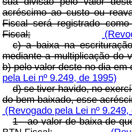
sua divisão pelo valor des
acréscimo ao custo ou reav
Fiscal será registrado com
Fiscal;
(Revog
c) a baixa na escrituração
mediante a multiplicação do 
b) pelo valor deste no dia em 
pela Lei nº 9.249, de 1995)
d) se tiver havido, no exer
do bem baixado, esse acrésci
(Revogado pela Lei nº 9.249,
1 - ao valor de baixa de qu