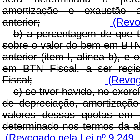
amortização e exaustão 
anterior;
(Revog
b) a percentagem de que tr
sobre o valor do bem em BTN
anterior (item I, alínea b), e
em BTN Fiscal, a ser regi
Fiscal;
(Revoga
c) se tiver havido, no exer
de depreciação, amortizaçã
valores dessas quotas em 
determinado nos termos da alí
(Revogado pela Lei nº 9.249,