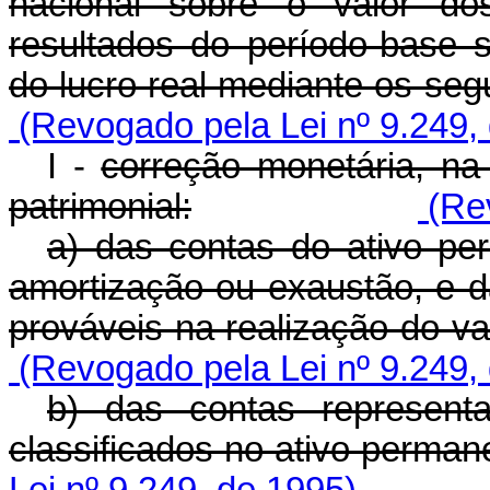
nacional sobre o valor do
resultados do período-base
do lucro real mediante os seg
(Revogado pela Lei nº 9.249,
I -
correção monetária, na
patrimonial:
(Rev
a) das contas do ativo pe
amortização ou exaustão, e d
prováveis na realização do va
(Revogado pela Lei nº 9.249,
b) das contas represent
classificados no ativo perman