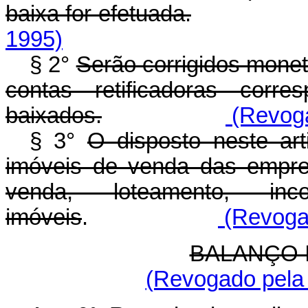
baixa for efetuada.
1995)
§ 2°
Serão corrigidos monet
contas retificadoras corr
baixados.
(Revoga
§ 3°
O disposto neste ar
imóveis de venda das empr
venda, loteamento, in
imóveis
.
(Revogad
BALANÇO 
(Revogado pela 