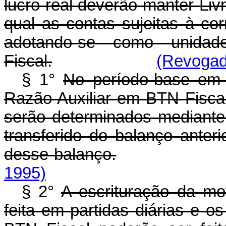
lucro real deverão manter Liv
qual as contas sujeitas à co
adotando-se como unid
Fiscal.
(Revogado
§ 1°
No período-base em q
Razão Auxiliar em BTN Fiscal
serão determinados mediante 
transferido do balanço anter
desse balanço.
1995)
§ 2°
A escrituração da m
feita em partidas diárias e 