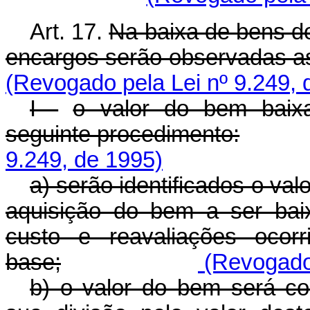
Art. 17.
Na baixa de bens do
encargos serão observadas a
(Revogado pela Lei nº 9.249, 
I -
o valor do bem baix
seguinte procedimento:
9.249, de 1995)
a) serão identificados o valo
aquisição do bem a ser bai
custo e reavaliações ocorr
base;
(Revogado 
b) o valor do bem será co