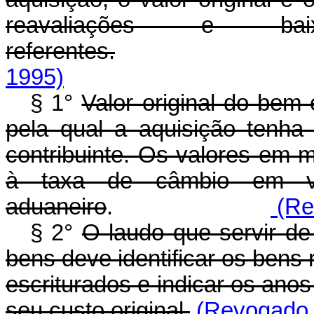
reavaliações e b
referentes.
1995)
§ 1°
Valor original do bem
pela qual a aquisição tenha 
contribuinte. Os valores em 
à taxa de câmbio em v
aduaneiro
.
(Rev
§ 2°
O laudo que servir de
bens deve identificar os bens
escriturados e indicar os ano
seu custo original.
(Revogado p