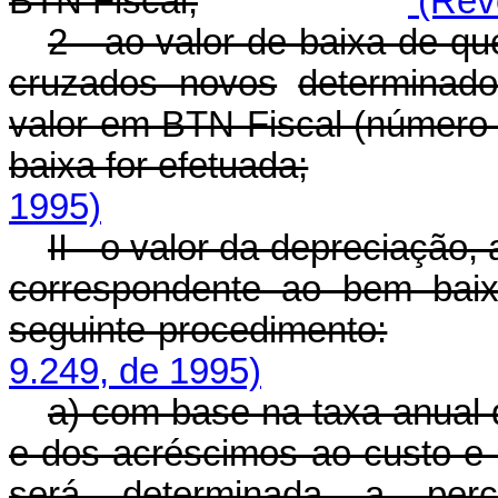
BTN Fiscal;
(Revo
2 - ao valor de baixa de qu
cruzados novos
determinad
valor em BTN Fiscal (número 
baixa for efetuada;
1995)
II - o valor da depreciação
correspondente ao bem baix
seguinte procedimento:
9.249, de 1995)
a) com base na taxa anual 
e dos acréscimos ao custo e 
será determinada a perc