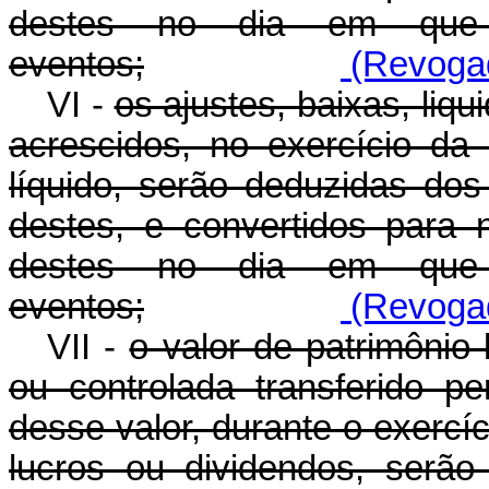
destes no dia em que 
eventos;
(Revogad
VI -
os ajustes, baixas, liq
acrescidos, no exercício da
líquido, serão deduzidas do
destes, e convertidos para
destes no dia em que 
eventos;
(Revogad
VII -
o valor de patrimônio 
ou controlada transferido p
desse valor, durante o exercí
lucros ou dividendos, serã