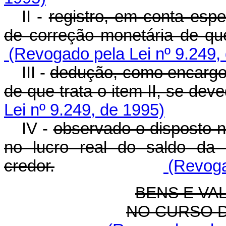
II -
registro, em conta espe
de correção monetária de que
(Revogado pela Lei nº 9.249,
III -
dedução, como encargo 
de que trata o item II, se deve
Lei nº 9.249, de 1995)
IV -
observado o disposto n
no lucro real do saldo da 
credor.
(Revogad
BENS E VA
NO CURSO 