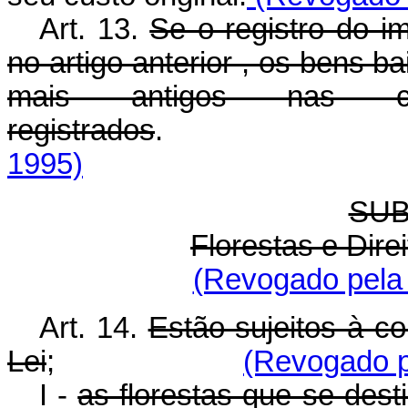
Art. 13.
Se o registro do im
no artigo anterior , os bens 
mais antigos nas c
registrados
1995)
SUB
Florestas e Dire
(Revogado pela 
Art. 14.
Estão sujeitos à c
Lei
;
(Revogado pe
I -
as florestas que se dest