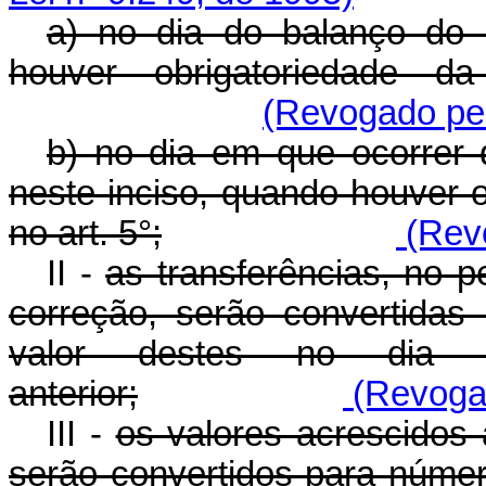
a) no dia do balanço do 
houver obrigatoriedade da
(Revogado pel
b) no dia em que ocorrer 
neste inciso, quando houver o
no art. 5°;
(Revo
II -
as transferências, no p
correção, serão convertida
valor destes no dia 
anterior;
(Revogad
III -
os valores acrescidos 
serão convertidos para númer