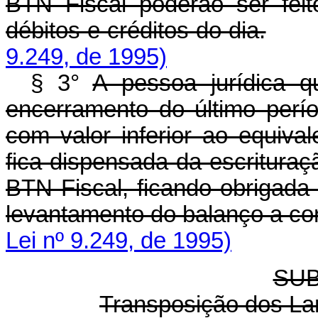
BTN Fiscal poderão ser feit
débitos e créditos do dia.
9.249, de 1995)
§ 3°
A pessoa jurídica 
encerramento do último perío
com valor inferior ao equiva
fica dispensada da escrituraç
BTN Fiscal, ficando obrigada
levantamento do balanço a corr
Lei nº 9.249, de 1995)
SUB
Transposição dos La