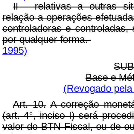
II - relativas a outras 
relação a operações efetuadas
controladoras e controladas
por qualquer forma.
1995)
SUB
Base e Mé
(Revogado pela 
Art. 10.
A correção monetá
(art. 4°, inciso I) será proc
valor do BTN Fiscal, ou de ou