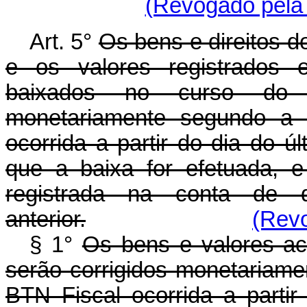
(Revogado pela 
Art. 5°
Os bens e direitos d
e os valores registrados e
baixados no curso do pe
monetariamente segundo a 
ocorrida a partir do dia do ú
que a baixa for efetuada, e
registrada na conta de 
anterior.
(Revo
§ 1°
Os bens e valores ac
serão corrigidos monetariame
BTN Fiscal ocorrida a parti