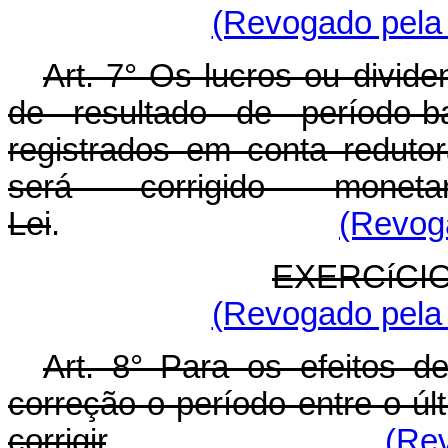
(Revogado pela 
Art. 7° Os lucros ou divid
de resultado de período-
registrados em conta redutor
será corrigido monet
Lei
.
(Revoga
EXERCíCI
(Revogado pela 
Art. 8° Para os efeitos de
correção o período entre o úl
corrigir
.
(Rev