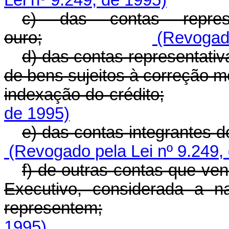
Lei nº 9.249, de 1995)
c) das contas repres
ouro;
(Revogado
d) das contas representati
de bens sujeitos à correção mo
indexação do crédito;
de 1995)
e) das contas integrantes do
(Revogado pela Lei nº 9.249,
f) de outras contas que ve
Executivo, considerada a n
representem;
1995)