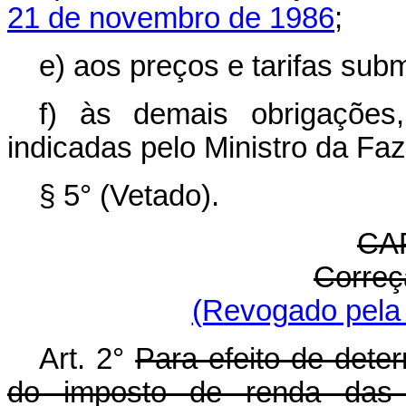
21 de novembro de 1986
;
e) aos preços e tarifas subme
f) às demais obrigações,
indicadas pelo Ministro da Fa
§ 5° (Vetado).
CAP
Correç
(Revogado pela 
Art. 2°
Para efeito de deter
do imposto de renda das p