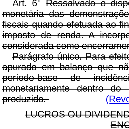
Art. 6°
Ressalvado o dispo
monetária das demonstrações
fiscais quando efetuada ao fi
imposto de renda. A incorp
considerada como encerrament
Parágrafo único. Para efeit
apurado em balanço que nã
período-base de incidên
monetariamente dentro do 
produzido.
(Revo
LUCROS OU DIVIDEN
EN