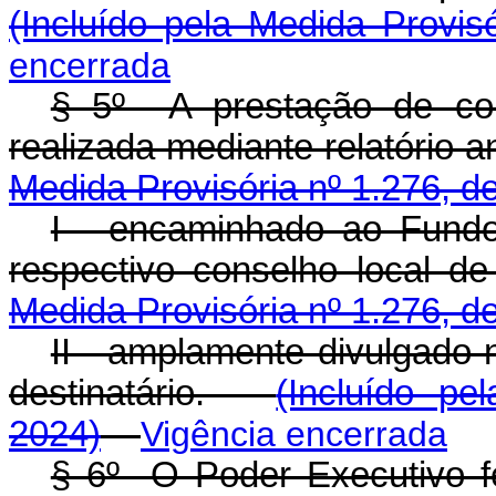
(Incluído pela Medida Provis
encerrada
§ 5º A prestação de con
realizada mediante relatório a
Medida Provisória nº 1.276, d
I - encaminhado ao Fund
respectivo conselho local d
Medida Provisória nº 1.276, d
II - amplamente divulgado n
destinatário.
(Incluído pe
2024)
Vigência encerrada
§ 6º O Poder Executivo fed