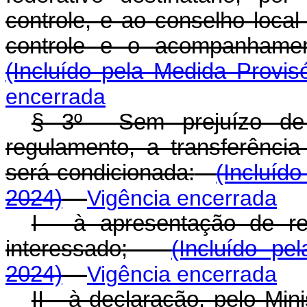
controle, e ao conselho loca
controle e o acompanhame
(Incluído pela Medida Provis
encerrada
§ 3º Sem prejuízo de o
regulamento, a transferênci
será condicionada:
(Incluído
2024)
Vigência encerrada
I - à apresentação de re
interessado;
(Incluído pe
2024)
Vigência encerrada
II - à declaração, pelo Mi