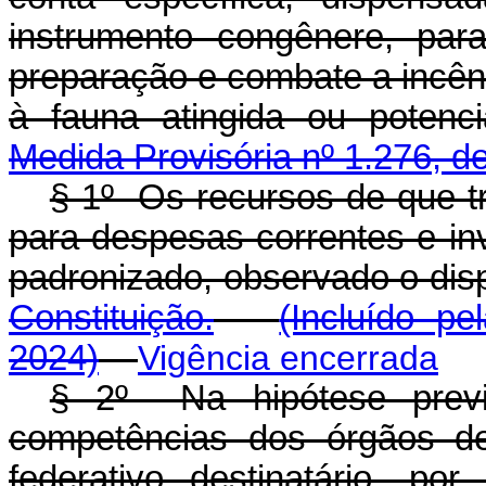
instrumento congênere, para
preparação e combate a incêndi
à fauna atingida ou poten
Medida Provisória nº 1.276, d
§ 1º Os recursos de que t
para despesas correntes e in
padronizado, observado o dis
Constituição.
(Incluído pe
2024)
Vigência encerrada
§ 2º Na hipótese prev
competências dos órgãos de
federativo destinatário, p