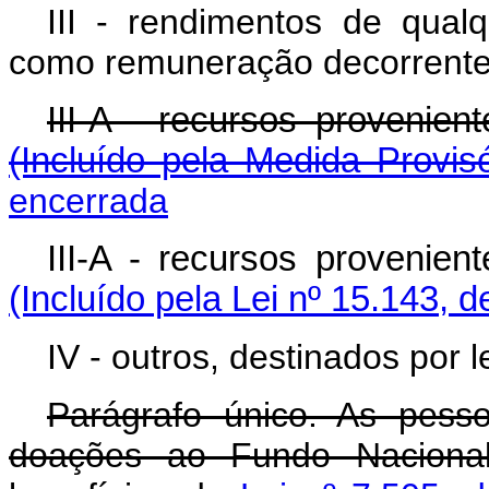
III - rendimentos de qual
como remuneração decorrente 
III-A - recursos proveni
(Incluído pela Medida Provis
encerrada
III-A - recursos provenie
(Incluído pela Lei nº 15.143, 
IV - outros, destinados por le
Parágrafo único. As pesso
doações ao Fundo Naciona