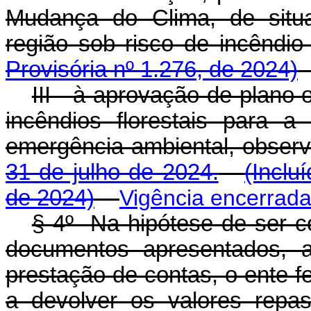
Mudança do Clima, de situ
região sob risco de incêndio f
Provisória nº 1.276, de 2024)
III - à aprovação de plano
incêndios florestais para 
emergência ambiental, obser
31 de julho de 2024.
(Inclu
de 2024)
Vigência encerrad
§ 4º Na hipótese de ser c
documentos apresentados, 
prestação de contas, o ente fe
a devolver os valores repas