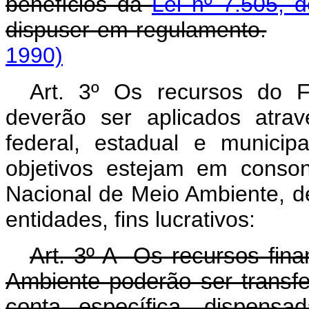
benefícios da
Lei nº 7.505, 
dispuser em regulamento.
1990)
Art. 3º Os recursos do 
deverão ser aplicados atra
federal, estadual e municip
objetivos estejam em conso
Nacional de Meio Ambiente, d
entidades, fins lucrativos:
Art. 3º-A Os recursos fin
Ambiente poderão ser transfe
conta específica, dispens