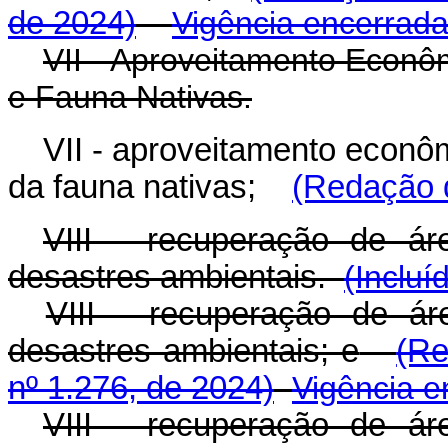
de 2024)
Vigência encerrad
VII - Aproveitamento Econôm
e Fauna Nativas.
VII - aproveitamento econôm
da fauna nativas;
(Redação d
VIII - recuperação de á
desastres ambientais.
(Incluí
VIII - recuperação de á
desastres ambientais; e
(Re
nº 1.276, de 2024)
Vigência e
VIII - recuperação de á