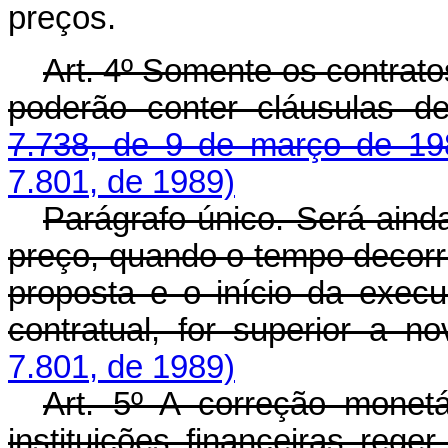
preços.
Art. 4º Somente os contrato
poderão conter cláusulas d
7.738, de 9 de março de 198
7.801, de 1989)
Parágrafo único. Será ainda
preço, quando o tempo decorr
proposta e o início da exec
contratual, for superior a no
7.801, de 1989)
Art. 5º A correção monet
instituições financeiras reg