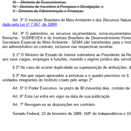
III -- Diretoria de Ecossistemas;
IV - Diretoria de Incentivo à Pesquisa e Divulgação; e
V - Diretoria de Administração e Finanças.
Art. 3º O Instituto Brasileiro do Meio Ambiente e dos Recursos Natu
dada pela Lei nº 7.957, de 1989)
Art. 4º O patrimônio, os recursos orçamentários, extra-orçamentári
Borracha - SUDHEVEA e do Instituto Brasileiro de Desenvolvimento Flores
Secretaria Especial do Meio Ambiente - SEMA são transferidos para o Insti
ato administrativo ou contrato, inclusive nas respectivas receitas.
§ 1º O Ministro de Estado do Interior submeterá ao Presidente da Re
aos seus cargos, empregos e funções, mantido o regime jurídico dos servid
§ 2º No caso de ocorrer duplicidade ou superposição de atribuições,
§ 3º Até que sejam aprovados a estrutura e o quadro previstos no §
unidades integrantes do Instituto criado pelo artigo 2º.
Art. 5º O Poder Executivo, no prazo de 90 (noventa) dias, contato da 
Art. 6º Esta Lei entra em vigor na data de sua publicação.
Art. 7º Revogam-se as disposições em contrário.
Senado Federal, 22 de fevereiro de 1989; 168º da Independência e 10