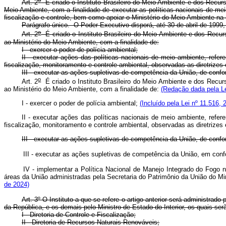
o
Art. 2
É criado o Instituto Brasileiro do Meio Ambiente e dos Recurs
Meio Ambiente, com a finalidade de executar as políticas nacionais de me
fiscalização e controle, bem como apoiar o Ministério do Meio Ambiente na
Parágrafo único. O Poder Executivo disporá, até 30 de abril de 1999
o
Art. 2
É criado o Instituto Brasileiro do Meio Ambiente e dos Recurs
ao Ministério do Meio Ambiente, com a finalidade de:
I - exercer o poder de polícia ambiental;
II - executar ações das políticas nacionais de meio ambiente, refere
fiscalização, monitoramento e controle ambiental, observadas as diretrize
III - executar as ações supletivas de competência da União, de confo
o
Art. 2
É criado o Instituto Brasileiro do Meio Ambiente e dos Recurs
ao Ministério do Meio Ambiente, com a finalidade de:
(Redação dada pela Le
I - exercer o poder de polícia ambiental;
(Incluído pela Lei nº 11.516, 
II - executar ações das políticas nacionais de meio ambiente, refere
fiscalização, monitoramento e controle ambiental, observadas as diretrize
III - executar as ações supletivas de competência da União, de conf
III - executar as ações supletivas de competência da União, em c
IV - implementar a Política Nacional de Manejo Integrado do Fogo 
áreas da União administradas pela Secretaria do Patrimônio da União do 
de 2024)
Art. 3º O Instituto a que se refere o artigo anterior será administr
da República, e os demais pelo Ministro de Estado do Interior, os quais ser
I - Diretoria de Controle e Fiscalização;
II - Diretoria de Recursos Naturais Renováveis;