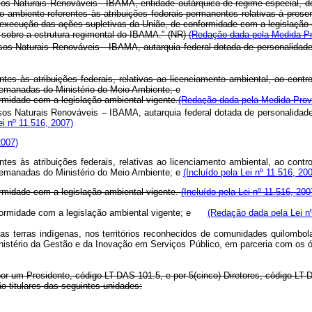
os Naturais Renováveis - IBAMA, entidade autárquica de regime especial, dota
io ambiente referentes às atribuições federais permanentes relativas à pres
 execução das ações supletivas da União, de conformidade com a legislação em
, sobre a estrutura regimental do IBAMA." (NR)
(Redação dada pela Medida Pro
os Naturais Renováveis - IBAMA, autarquia federal dotada de personalidade ju
ntes às atribuições federais, relativas ao licenciamento ambiental, ao cont
s emanadas do Ministério do Meio Ambiente; e
rmidade com a legislação ambiental vigente.
(Redação dada pela Medida Provi
os Naturais Renováveis – IBAMA, autarquia federal dotada de personalidade ju
i nº 11.516, 2007)
2007)
ntes às atribuições federais, relativas ao licenciamento ambiental, ao cont
s emanadas do Ministério do Meio Ambiente; e
(Incluído pela Lei nº 11.516, 20
ormidade com a legislação ambiental vigente.
(Incluído pela Lei nº 11.516, 200
onformidade com a legislação ambiental vigente; e
(Redação dada pela Lei n
nas terras indígenas, nos territórios reconhecidos de comunidades quilombo
Ministério da Gestão e da Inovação em Serviços Público, em parceria com o
ado por um Presidente, código LT-DAS-101.5, e por 5(cinco) Diretores, código
ão titulares das seguintes unidades: