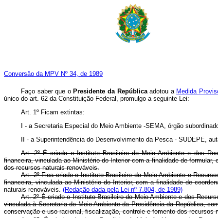
Conversão da MPV Nº 34, de 1989
Faço saber que o
Presidente da República
adotou a
Medida Provisó
único do art. 62 da Constituição Federal, promulgo a seguinte Lei:
Art. 1º Ficam extintas:
I - a Secretaria Especial do Meio Ambiente -SEMA, órgão subordinado a
II - a Superintendência do Desenvolvimento da Pesca - SUDEPE, autar
Art. 2º É criado o Instituto Brasileiro do Meio Ambiente e dos Rec
financeira, vinculada ao Ministério do Interior com a finalidade de formular
dos recursos naturais renováveis.
Art. 2º Fica criado o Instituto Brasileiro do Meio Ambiente e Recurs
financeira, vinculada ao Ministério do Interior, com a finalidade de coord
naturais renováveis.
(Redação dada pela Lei nº 7.804, de 1989)
Art. 2º É criado o Instituto Brasileiro do Meio Ambiente e dos Recur
vinculada à Secretaria do Meio Ambiente da Presidência da República, com
conservação e uso racional, fiscalização, controle e fomento dos recursos 