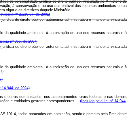
da de personalidade jurídica de direito público, vinculada ao Ministério do
ervação, à conservação e ao uso sustentável dos recursos ambientais e sua
 vigor e as diretrizes daquele Ministério.
visória nº 2.216-37, de 2001)
rídica de direito público, autonomia administrativa e financeira, vinculada
role da qualidade ambiental, à autorização de uso dos recursos naturais e à
sória nº 366, de 2007)
rídica de direito público, autonomia administrativa e financeira, vinculada
role da qualidade ambiental, à autorização de uso dos recursos naturais e à
07)
7)
º 14.944, de 2024)
las e outras comunidades, nos assentamentos rurais federais e nas demais
s órgãos e entidades gestores correspondentes.
(Incluído pela Lei nº 14.944,
 LT-DAS-101.4, todos nomeados em comissão, sendo o primeiro pelo Presidente