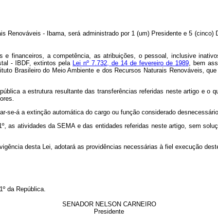
rais Renováveis - Ibama, será administrado por 1 (um) Presidente e 5 (cinco)
os e financeiros, a competência, as atribuições, o pessoal, inclusive inat
tal - IBDF, extintos pela
Lei nº 7.732, de 14 de fevereiro de 1989
, bem ass
tuto Brasileiro do Meio Ambiente e dos Recursos Naturais Renováveis, que os
pública a estrutura resultante das transferências referidas neste artigo e o
ores.
 dar-se-á a extinção automática do cargo ou função considerado desnecessário
 1º, as atividades da SEMA e das entidades referidas neste artigo, sem so
vigência desta Lei, adotará as providências necessárias à fiel execução dest
1º da República.
SENADOR NELSON CARNEIRO
Presidente