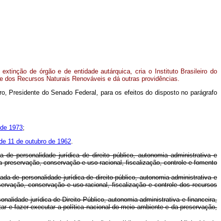
extinção de órgão e de entidade autárquica, cria o Instituto Brasileiro do
e dos Recursos Naturais Renováveis e dá outras providências.
o, Presidente do Senado Federal, para os efeitos do disposto no parágrafo
 de 1973
;
 de 11 de outubro de 1962
.
 de personalidade jurídica de direito público, autonomia administrativa e
 da preservação, conservação e uso racional, fiscalização, controle e fomento
da de personalidade jurídica de direito público, autonomia administrativa e
eservação, conservação e uso racional, fiscalização e controle dos recursos
alidade jurídica de Direito Público, autonomia administrativa e financeira,
r e fazer executar a política nacional do meio ambiente e da preservação,