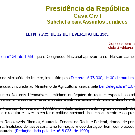
Presidência da República
Casa Civil
Subchefia para Assuntos Jurídicos
LEI Nº 7.735, DE 22 DE FEVEREIRO DE 1989.
Dispõe sobre a 
Meio Ambiente 
ria nº 34, de 1989,
que o Congresso Nacional aprovou, e eu, Nelson Carneir
o Ministério do Interior, instituída pelo
Decreto nº 73.030, de 30 de outubro
quia vinculada ao Ministério da Agricultura, criada pela
Lei Delegada nº 10,
ursos Naturais Renováveis, entidade autárquica de regime especial, dotada
, coordenar, executar e fazer executar a política nacional do meio ambiente e
os Naturais Renováveis - IBAMA, entidade autárquica de regime especial, dota
enar, executar e fazer executar a política nacional do meio ambiente e da pr
sos Renováveis (Ibama), Autarquia Federal de Regime Federal, dotada de person
 a finalidade de assessorá-la na formação e coordenação, bem como executa
naturais.
(Redação dada pela Lei nº 8.028, de 1990)