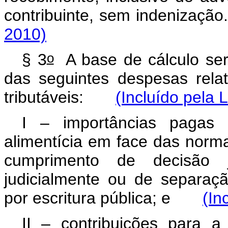
contribuinte, sem indeniza
2010)
o
§ 3
A base de cálculo se
das seguintes despesas rela
tributáveis:
(Incluído pela 
I – importâncias pagas 
alimentícia em face das norm
cumprimento de decisão j
judicialmente ou de separaçã
por escritura pública; e
(In
II – contribuições para a