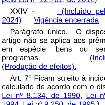
XXIV -
(Incluído pe
2024)
Vigência encerrada
Parágrafo único. O dispo
artigo não se aplica aos prêm
em espécie, bens ou serv
programas.
(Inc
(Produção de efeitos).
Art. 7º Ficam sujeito à inc
calculado de acordo com o di
Lei nº 8.134, de 1990
,
Lei n
1994
,
Lei nº 9.250, de 1995
)