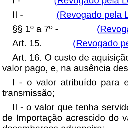
I -
(Revogado pela Le
II -
(Revogado pela L
§§ 1º a 7º -
(Revoga
Art. 15.
(Revogado pe
Art. 16. O custo de aquisiçã
valor pago, e, na ausência des
I - o valor atribuído para
transmissão;
II - o valor que tenha serv
de Importação acrescido do v