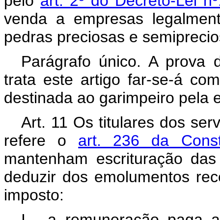
pelo
art. 2º do Decreto-Lei 
venda a empresas legalmente
pedras preciosas e semiprecio
Parágrafo único. A prova
trata este artigo far-se-á c
destinada ao garimpeiro pela
Art. 11 Os titulares dos ser
refere o
art. 236 da Const
mantenham escrituração das
deduzir dos emolumentos rece
imposto:
I - a remuneração paga a