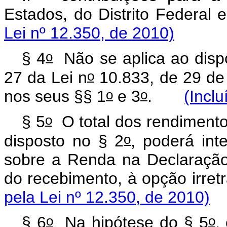
Estados, do Distrito Feder
Lei nº 12.350, de 2010)
o
§ 4
Não se aplica ao dispo
o
27 da Lei n
10.833, de 29 de 
o
o
nos seus §§ 1
e 3
.
(Incl
o
§ 5
O total dos rendimento
o
disposto no § 2
, poderá int
sobre a Renda na Declaração
do recebimento, à opção irr
pela Lei nº 12.350, de 2010)
o
o
§ 6
Na hipótese do § 5
,