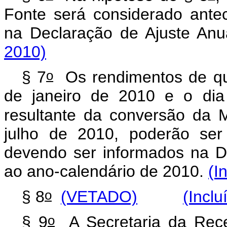
Fonte será considerado ante
na Declaração de Ajuste Anu
2010)
o
§ 7
Os rendimentos de qu
de janeiro de 2010 e o dia
resultante da conversão da M
julho de 2010, poderão ser 
devendo ser informados na De
ao ano-calendário de 2010.
(I
o
§ 8
(VETADO)
(Inclu
o
§ 9
A Secretaria da Receit