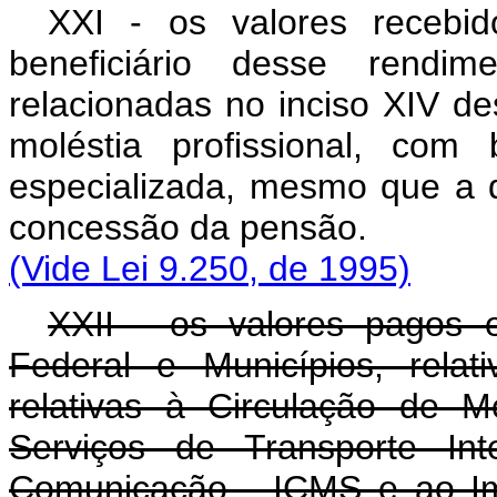
XXI - os valores recebi
beneficiário desse rendi
relacionadas no inciso XIV de
moléstia profissional, co
especializada, mesmo que a 
concessão da pensão
(Vide Lei 9.250, de 1995)
XXII - os valores pagos e
Federal e Municípios, rela
relativas à Circulação de 
Serviços de Transporte Int
Comunicação - ICMS e ao Im