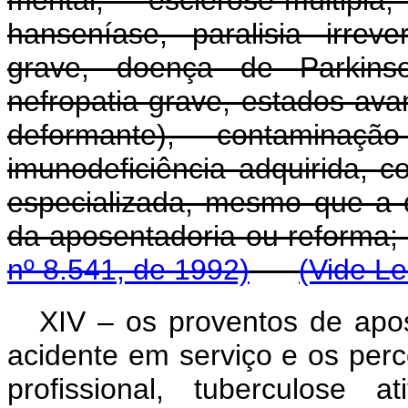
mental, esclerose-múltipl
hanseníase, paralisia irreve
grave, doença de Parkinson
nefropatia grave, estados av
deformante), contaminaç
imunodeficiência adquirida,
especializada, mesmo que a 
da aposentadoria ou
nº 8.541, de 1992)
(Vide Le
XIV – os proventos de apo
acidente em serviço e os perc
profissional, tuberculose a