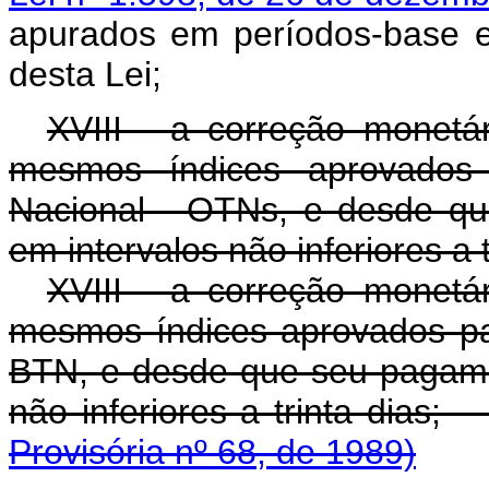
apurados em períodos-base e
desta Lei;
XVIII - a correção monetár
mesmos índices aprovados
Nacional - OTNs, e desde qu
em intervalos não inferiores a t
XVIII - a correção monetár
mesmos índices aprovados pa
BTN, e desde que seu pagamen
não inferiores a trinta
Provisória nº 68, de 1989)