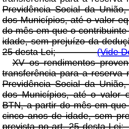
Previdência Social da União,
dos Municípios, até o valor eq
do mês em que o contribuinte
idade, sem prejuízo da deduçã
25 desta Lei;
(Vide D
XV os rendimentos proven
transferência para a reserva
Previdência Social da União,
dos Municípios, até o valor 
BTN, a partir do mês em que 
cinco anos de idade, sem pre
prevista no art. 25 dest