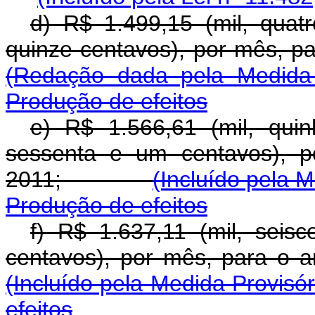
d) R$ 1.499,15 (mil, quat
quinze centavos), por mês,
(Redação dada pela Medida 
Produção de efeitos
e) R$ 1.566,61 (mil, qui
sessenta e um centavos), p
2011;
(Incluído pela 
Produção de efeitos
f) R$ 1.637,11 (mil, seisc
centavos), por mês, pa
(Incluído pela Medida Provisór
efeitos