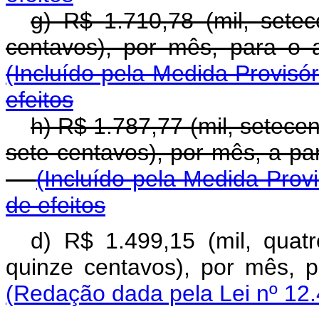
g) R$ 1.710,78 (mil, setec
centavos), por mês, pa
(Incluído pela Medida Provisór
efeitos
h) R$ 1.787,77 (mil, setecen
sete centavos), por mês, a 
(Incluído pela Medida Provi
de efeitos
d) R$ 1.499,15 (mil, quat
quinze centavos), por mês,
(Redação dada pela Lei nº 12.