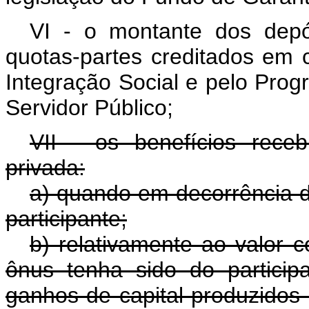
VI - o montante dos depós
quotas-partes creditados em 
Integração Social e pelo Pro
Servidor Público;
VII - os benefícios rece
privada:
a) quando em decorrência d
participante;
b) relativamente ao valor c
ônus tenha sido do partici
ganhos de capital produzidos