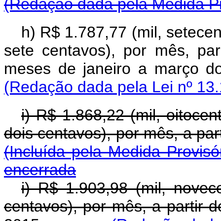
(Redação dada pela Medida Pr
h) R$ 1.787,77 (mil, setecen
sete centavos), por mês, pa
meses de janeiro a março
(Redação dada pela Lei nº 13.
i) R$ 1.868,22 (mil, oitocen
dois centavos), por mês, a pa
(Incluída pela Medida Provisó
encerrada
i) R$ 1.903,98 (mil, novec
centavos), por mês, a partir 