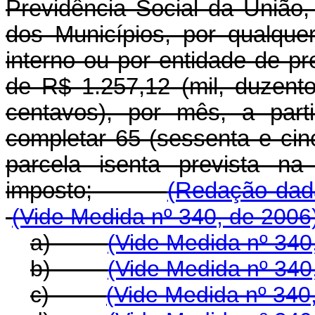
Previdência Social da União,
dos Municípios, por qualquer
interno ou por entidade de pr
de R$ 1.257,12 (mil, duzent
centavos), por mês, a part
completar 65 (sessenta e cin
parcela isenta prevista na
imposto;
(Redação dada
(Vide Medida nº 340, de 2006
a)
(Vide Medida nº 340
b)
(Vide Medida nº 340
c)
(Vide Medida nº 340