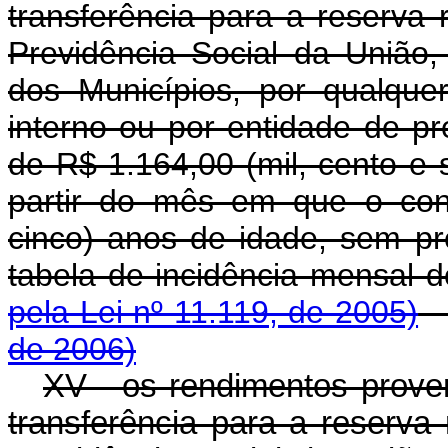
transferência para a reserva
Previdência Social da União,
dos Municípios, por qualquer
interno ou por entidade de pr
de R$ 1.164,00 (mil, cento e 
partir do mês em que o cont
cinco) anos de idade, sem pre
tabela de incidência me
pela Lei nº 11.119, de 2005)
de 2006)
XV - os rendimentos prove
transferência para a reserv