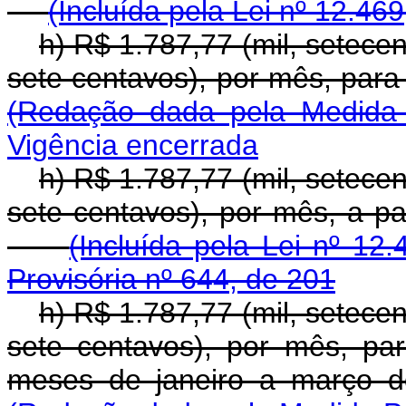
(Incluída pela Lei nº 12.46
h) R$ 1.787,77 (mil, setecen
sete centavos), por mês, p
(Redação dada pela Medida 
Vigência encerrada
h) R$ 1.787,77 (mil, setecen
sete centavos), por mês, a 
(Incluída pela Lei nº 12
Provisória nº 644, de 201
h) R$ 1.787,77 (mil, setecen
sete centavos), por mês, pa
meses de janeiro a março