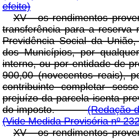
efeito)
XV - os rendimentos prove
transferência para a reserva
Previdência Social da União,
dos Municípios, por qualquer
interno, ou por entidade de pr
900,00 (novecentos reais), 
contribuinte completar ses
prejuízo da parcela isenta pre
do imposto.
(Redação d
(Vide Medida Provisória nº 23
XV - os rendimentos prove