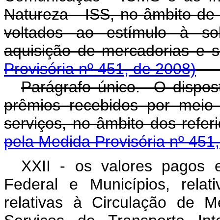
Natureza - ISS, no âmbito de
voltados ao estímulo à sol
aquisição de mercadorias e s
Provisória nº 451, de 2008)
Parágrafo único. O dispost
prêmios recebidos por meio
serviços, no âmbito dos
pela Medida Provisória nº 451
XXII - os valores pagos e
Federal e Municípios, rela
relativas à Circulação de 