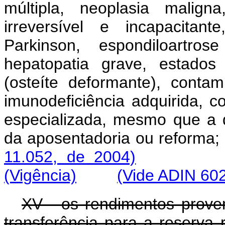
múltipla, neoplasia maligna
irreversível e incapacitan
Parkinson, espondiloartros
hepatopatia grave, estado
(osteíte deformante), conta
imunodeficiência adquirida,
especializada, mesmo que a 
da aposentadoria ou r
11.052, de 2004)
(Vigência)
(Vide ADIN 60
XV - os rendimentos prove
transferência para a reserva