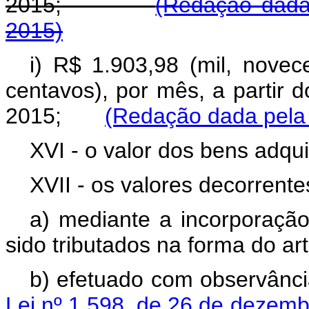
2015;
(Redação dada 
2015)
i) R$ 1.903,98 (mil, novec
centavos), por mês, a partir 
2015;
(Redação dada pela 
XVI - o valor dos bens adqu
XVII - os valores decorrente
a) mediante a incorporaçã
sido tributados na forma do art
b) efetuado com observânc
Lei nº 1.598, de 26 de dezem