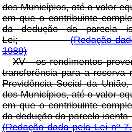
dos Municípios, até o valor eq
em que o contribuinte comple
da dedução da parcela is
Lei;
(Redação dada
1989)
XV - os rendimentos prove
transferência para a reserva
Previdência Social da União,
dos Municípios, até o valor eq
em que o contribuinte comple
da dedução da parcela isenta p
(Redação dada pela Lei nº 7