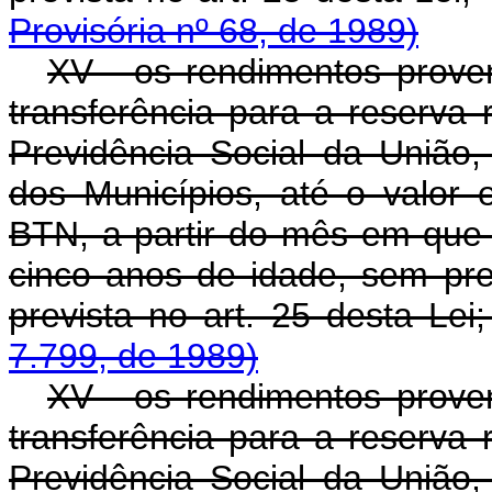
Provisória nº 68, de 1989)
XV - os rendimentos prove
transferência para a reserva
Previdência Social da União,
dos Municípios, até o valor 
BTN, a partir do mês em que 
cinco anos de idade, sem pre
prevista no art. 25 des
7.799, de 1989)
XV - os rendimentos prove
transferência para a reserva
Previdência Social da União,