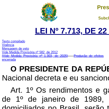
Pres
Subch
LEI Nº 7.713, DE 
Texto compilado
Vigência
Mensagem de veto
Vide Medida Provisória nº 582, de 2012
(Vide Medida Provisória nº 1.303, de 2025)
Produção de efeitos
encerrada
O PRESIDENTE DA REPÚ
Nacional decreta e eu sanciono
Art. 1º Os rendimentos e ga
de 1º de janeiro de 1989, 
domiciliados no Brasil, serão