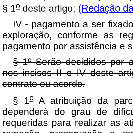
o
§ 1
deste artigo;
(Redação dad
IV - pagamento a ser fixad
exploração, conforme as reg
pagamento por assistência e s
§ 1º Serão decididos por 
nos incisos II e IV deste ar
contrato ou acordo.
o
§ 1
A atribuição da parc
dependerá do grau de dific
requeridas para realizar as at