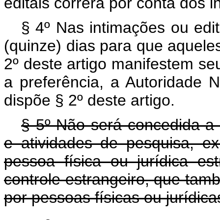
editais correrá por conta dos 
§ 4º Nas intimações ou edit
(quinze) dias para que aqueles
2º deste artigo manifestem se
a preferência, a Autoridade 
dispõe § 2º deste artigo.
§ 5º Não será concedida a 
e atividades de pesquisa, e
pessoa física ou jurídica es
controle estrangeiro, que ta
por pessoas físicas ou jurídicas