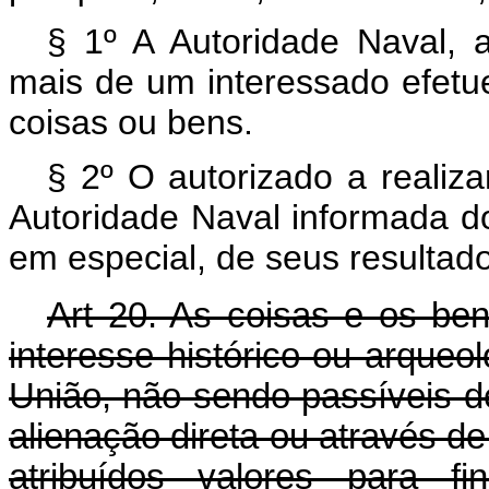
§ 1º A Autoridade Naval, a
mais de um interessado efetue
coisas ou bens.
§ 2º O autorizado a realiz
Autoridade Naval informada d
em especial, de seus resultad
Art 20. As coisas e os bens
interesse histórico ou arque
União, não sendo passíveis d
alienação direta ou através de 
atribuídos valores para 