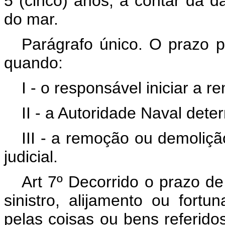
5 (cinco) anos, a contar da da
do mar.
Parágrafo único. O prazo pr
quando:
I - o responsável iniciar a 
II - a Autoridade Naval det
III - a remoção ou demoliçã
judicial.
Art 7º Decorrido o prazo de
sinistro, alijamento ou for
pelas coisas ou bens referidos 