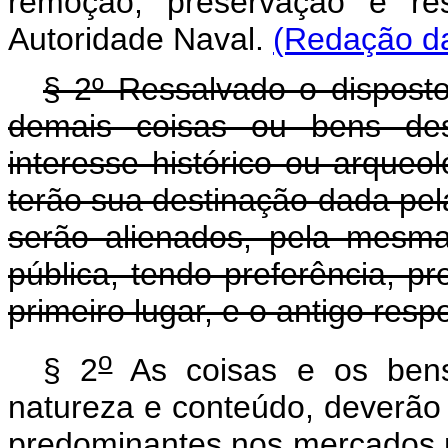
remoção, preservação e res
Autoridade Naval.
(Redação da
§ 2º Ressalvado o disposto 
demais coisas ou bens desp
interesse histórico ou arque
terão sua destinação dada pela
serão alienados, pela mesma
pública, tendo preferência, p
primeiro lugar, e o antigo res
o
§ 2
As coisas e os bens
natureza e conteúdo, deverão 
predominantes nos mercados n