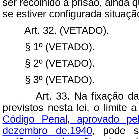
ser recolhido à prisão, ainda 
se estiver configurada situaçã
Art. 32. (
VETADO
).
§ 1º (
VETADO
).
§ 2º (
VETADO
).
§ 3º (
VETADO
).
Art. 33. Na fixação d
previstos nesta lei, o limite
Código Penal, aprovado pel
dezembro de.1940
, pode s