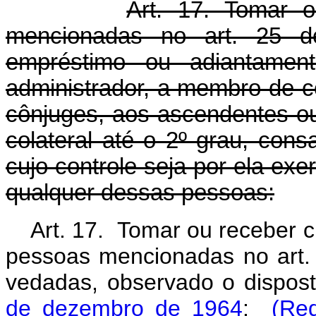
Art. 17. Tomar 
mencionadas no art. 25 des
empréstimo ou adiantamento
administrador, a membro de co
cônjuges, aos ascendentes ou
colateral até o 2º grau, con
cujo controle seja por ela exer
qualquer dessas pessoas:
Art. 17. Tomar ou receber c
pessoas mencionadas no art. 
vedadas, observado o dispos
de dezembro de 1964
:
(Re