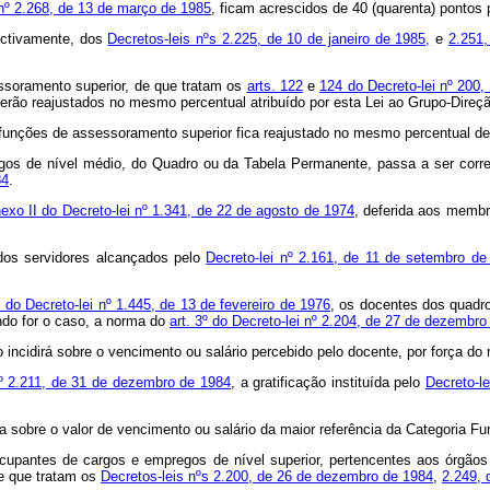
 nº 2.268, de 13 de março de 1985
, ficam acrescidos de 40 (quarenta) pontos 
ectivamente, dos
Decretos-leis nºs 2.225, de 10 de janeiro de 1985,
e
2.251,
essoramento superior, de que tratam os
arts. 122
e
124 do Decreto-lei nº 200,
serão reajustados no mesmo percentual atribuído por esta Lei ao Grupo-Dire
funções de assessoramento superior fica reajustado no mesmo percentual de q
regos de nível médio, do Quadro ou da Tabela Permanente, passa a ser cor
84
.
exo II do Decreto-lei nº 1.341, de 22 de agosto de 1974
, deferida aos membr
 dos servidores alcançados pelo
Decreto-lei nº 2.161, de 11 de setembro de
 do Decreto-lei nº 1.445, de 13 de fevereiro de 1976
, os docentes dos quadr
ndo for o caso, a norma do
art. 3º do Decreto-lei nº 2.204, de 27 de dezembr
o incidirá sobre o vencimento ou salário percebido pelo docente, por força do 
nº 2.211, de 31 de dezembro de 1984
, a gratificação instituída pelo
Decreto-l
a sobre o valor de vencimento ou salário da maior referência da Categoria Fun
ocupantes de cargos e empregos de nível superior, pertencentes aos órgãos 
de que tratam os
Decretos-leis nºs 2.200, de 26 de dezembro de 1984
,
2.249, 