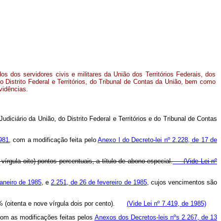
os dos servidores civis e militares da União dos Territórios Federais, dos
 Distrito Federal e Territórios, do Tribunal de Contas da União, bem como
vidências.
diciário da União, do Distrito Federal e Territórios e do Tribunal de Contas
1981
, com a modificação feita pelo
Anexo I do Decreto-lei nº 2.228, de 17 de
rgula oito) pontos percentuais, a título de abono especial.
(Vide Lei nº
janeiro de 1985
, e
2.251, de 26 de fevereiro de 1985
, cujos vencimentos são
% (oitenta e nove vírgula dois por cento).
(Vide Lei nº 7.419, de 1985)
com as modificações feitas pelos
Anexos dos Decretos-leis nºs 2.267, de 13