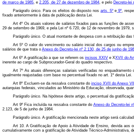
de março de 1985
, e
2.205, de 27 de dezembro de 1984
, e pelo
Decreto-lei
Parágrafo único. Para os efeitos do disposto nos
arts. 5º
e
9º
, resp
fixado anteriormente à data de publicação desta Lei.
Art 4º Os atuais valores de salários fixados para as funções de ass
29 de setembro de 1969, e pela Lei nº 6.720, de 12 de novembro de 1979, 
Parágrafo único. O atual montante de despesa com a retribuição das 
Art 5º O valor do vencimento ou salário inicial dos cargos ou emp
salários de que trata o
Anexo do Decreto-lei nº 2.130, de 25 de junho de 19
Art 6º A gratificação a que se referem os
incisos XXIV
e X
XVII do An
inerente ao cargo de Subprocurador-Geral do quadro respectivo.
Art 7º As atuais diferenças salariais verificadas no enquadramento
igualmente reajustadas com base no percentual fixado no art. 1º desta Lei.
Art 8º Excluem-se da ressalva constante do
inciso XVII do Anexo VIl
autarquias federais, vinculados ao Ministério da Educação, observada, qua
Parágrafo único. Na hipótese deste artigo, o percentual da gratificaçã
Art 9º Fica incluída na ressalva constante do
Anexo do Decreto-lei 
2.123, de 5 de junho de 1984.
Parágrafo único. A gratificação mencionada neste artigo será calculad
Art 10. A Gratificação de Apoio à Atividade de Ensino, devida aos 
cumulativamente com a gratificação de Atividade Técnico-Administrativa, 