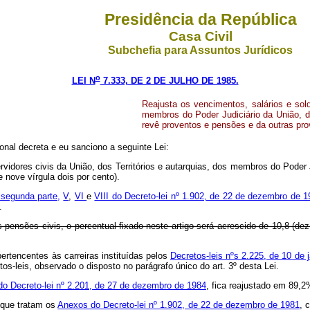
Presidência da República
Casa Civil
Subchefia para Assuntos Jurídicos
o
LEI N
7.333, DE 2 DE JULHO DE 1985.
Reajusta os vencimentos, salários e sold
membros do Poder Judiciário da União, do
revê proventos e pensões e da outras pro
onal decreta e eu sanciono a seguinte Lei:
vidores civis da União, dos Territórios e autarquias, dos membros do Poder Ju
nove vírgula dois por cento).
 segunda parte,
V
,
VI
e
VIII do Decreto-lei nº 1.902, de 22 de dezembro de 
.
nsões civis, o percentual fixado neste artigo será acrescido de 10,8 (dez ví
pertencentes às carreiras instituídas pelos
Decretos-leis nºs 2.225, de 10 de 
os-leis, observado o disposto no parágrafo único do art. 3º desta Lei.
 do Decreto-lei nº 2.201, de 27 de dezembro de 1984
, fica reajustado em 89,2
 que tratam os
Anexos do Decreto-lei nº 1.902, de 22 de dezembro de 1981
, 