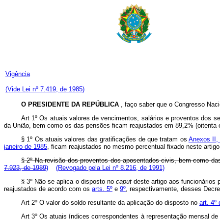
Vigência
(Vide Lei nº 7.419, de 1985)
O PRESIDENTE DA REPÚBLICA
, faço saber que o Congresso Naci
Art 1º Os atuais valores de vencimentos, salários e proventos dos ser
da União, bem como os das pensões ficam reajustados em 89,2% (oitenta e 
§ 1º Os atuais valores das gratificações de que tratam os
Anexos II,
janeiro de 1985
, ficam reajustados no mesmo percentual fixado neste artigo
§
2º Na revisão dos proventos dos aposentados civis, bem como das pe
7.923, de 1989)
(Revogado pela Lei nº 8.216, de 1991)
§ 3º Não se aplica o disposto no
caput
deste artigo aos funcionários 
reajustados de acordo com os
arts. 5º
e
9º
, respectivamente, desses Decret
Art 2º O valor do soldo resultante da aplicação do disposto no
art. 4º
Art 3º Os atuais índices correspondentes à representação mensal de