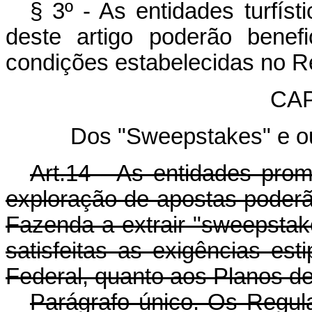
§ 3º - As entidades turfís
deste artigo poderão benefi
condições estabelecidas no R
CAP
Dos "Sweepstakes" e ou
Art.14 - As entidades pro
exploração de apostas poderão
Fazenda a extrair "sweepstake
satisfeitas as exigências est
Federal, quanto aos Planos de
Parágrafo único. Os Regul