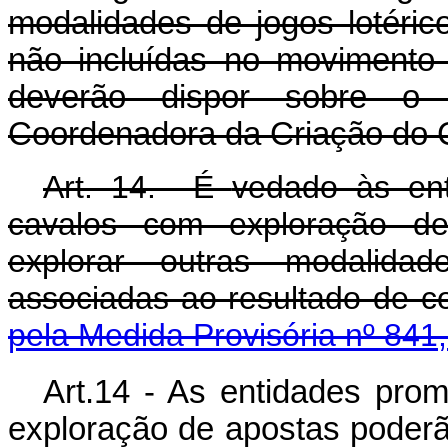
modalidades de jogos lotéric
não incluídas no movimento
deverão dispor sobre o 
Coordenadora da Criação do 
Art. 14. É
vedado à
s en
cavalos com exploração de
explorar outras modalida
associadas ao resultado de 
pela Medida Provisória nº 841
Art.14 - As entidades pro
exploração de apostas poderão