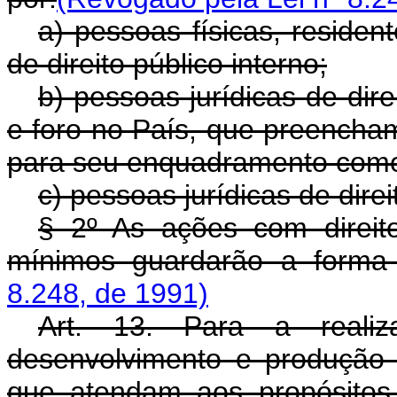
a) pessoas físicas, residen
de direito público interno;
b) pessoas jurídicas de dir
e foro no País, que preencham 
para seu enquadramento como
c) pessoas jurídicas de direi
§ 2º As ações com direit
mínimos guardarão a forma 
8.248, de 1991)
Art. 13. Para a realiz
desenvolvimento e produção 
que atendam aos propósitos 