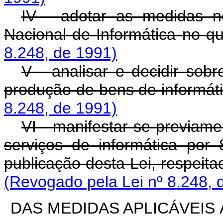
IV - adotar as medidas n
Nacional de Informática no qu
8.248, de 1991)
V - analisar e decidir sob
produção de bens de informát
8.248, de 1991)
VI - manifestar-se previam
serviços de informática por
publicação desta Lei, respeitad
(Revogado pela Lei nº 8.248, 
DAS MEDIDAS APLICÁVEIS 