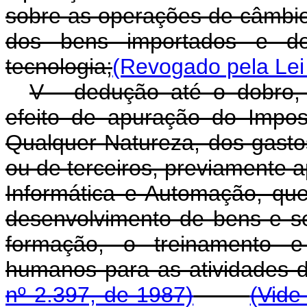
sobre as operações de câmbi
dos bens importados e dos
tecnologia;
(Revogado pela Lei
V - dedução até o dobro,
efeito de apuração do Impo
Qualquer Natureza, dos gasto
ou de terceiros, previamente 
Informática e Automação, qu
desenvolvimento de bens e se
formação, o treinamento e
humanos para as atividade
nº 2.397, de 1987)
(Vide