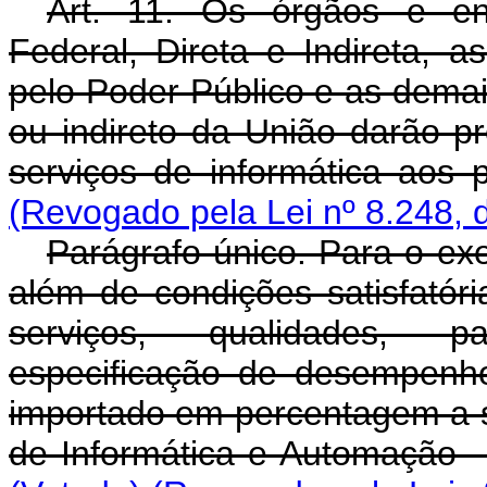
Art. 11. Os órgãos e en
Federal, Direta e Indireta, a
pelo Poder Público e as demai
ou indireto da União darão p
serviços de informática aos 
(Revogado pela Lei nº 8.248, 
Parágrafo único. Para o exe
além de condições satisfatór
serviços, qualidades, pa
especificação de desempenho
importado em percentagem a s
de Informática e Automação 