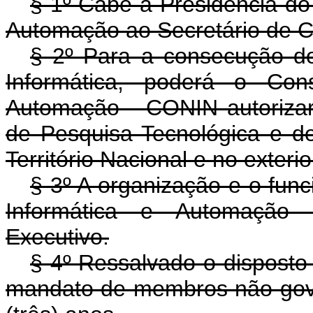
§ 1º Cabe a Presidência do
Automação ao Secretário de Ci
§ 2º Para a consecução dos
Informática, poderá o Con
Automação - CONIN autorizar
de Pesquisa Tecnológica e de
Território Nacional e no exterio
§ 3º A organização e o fun
Informática e Automação 
Executivo.
§ 4º Ressalvado o disposto
mandato de membros não gov