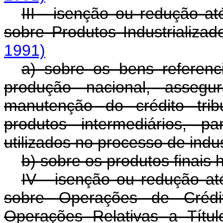
III - isenção ou redução at
sobre Produtos Industrializad
1991)
a) sobre os bens referenc
produção nacional, assegu
manutenção do crédito trib
produtos intermediários, 
utilizados no processo de indus
b) sobre os produtos finais
IV - isenção ou redução at
sobre Operações de Créd
Operações Relativas a Título