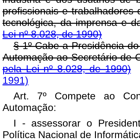
profissionais e trabalhadores 
tecnológica, da imprensa e da
Lei nº 8.028, de 1990)
§ 1º Cabe a Presidência do
Automação ao Secretário de C
pela Lei nº 8.028, de 1990)
1991)
Art. 7º Compete ao Cons
Automação:
I - assessorar o Preside
Política Nacional de Informátic