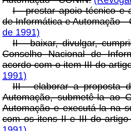
I - prestar apoio técnico e
de Informática e Automação -
de 1991)
II - baixar, divulgar, cump
Conselho Nacional de Info
acordo com o item III do artigo
1991)
III - elaborar a proposta 
Automação, submetê-la ao C
Automação e executá-la na s
com os itens II e III do artigo
1991)