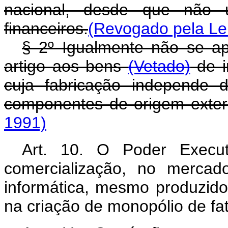
nacional, desde que não u
financeiros.
(Revogado pela Lei
§ 2º Igualmente não se ap
artigo aos bens
(Vetado)
de i
cuja fabricação independe 
componentes de origem exter
1991)
Art. 10. O Poder Execut
comercialização, no mercad
informática, mesmo produzido
na criação de monopólio de f