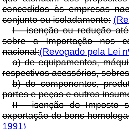
concedidos às empresas naci
conjunto ou isoladamente:
(Re
I - isenção ou redução até
sobre a Importação nos ca
nacional:
(Revogado pela Lei n
a) de equipamentos, máqui
respectivos acessórios, sobre
b) de componentes, produto
partes e peças e outros insum
II - isenção do Imposto 
exportação de bens homologa
1991)