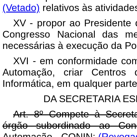
(Vetado)
relativos às atividade
XV - propor ao Presidente
Congresso Nacional das med
necessárias à execução da Polí
XVI - em conformidade com
Automação, criar Centros
Informática, em qualquer parte 
DA SECRETARIA ES
Art. 8º Compete à Secreta
órgão subordinado ao Cons
Automação - CONIN:
(Revogad