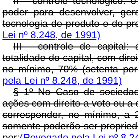
II - controle tecnológico: 
poder para desenvolver, gerar
tecnologia de produto e de p
Lei nº 8.248, de 1991)
III - controle de capital:
totalidade do capital, com dire
no mínimo, 70% (setenta por 
pela Lei nº 8.248, de 1991)
§ 1º No Caso de sociedad
ações com direito a voto ou a
corresponder, no mínimo, a 2/
somente poderão ser proprieda
por:
(Revogado pela Lei nº 8.2