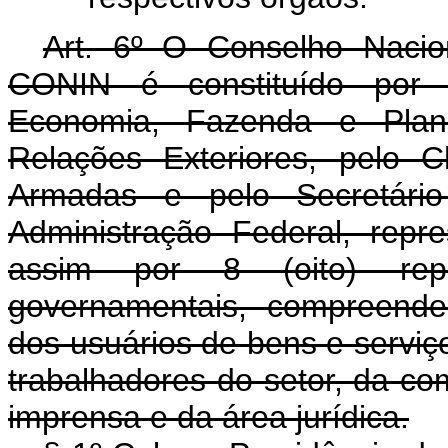
Art. 6º O Conselho Nacio
CONIN é constituído por r
Economia, Fazenda e Planej
Relações Exteriores, pelo 
Armadas e pelo Secretári
Administração Federal, rep
assim por 8 (oito) rep
governamentais, compreende
dos usuários de bens e serviço
trabalhadores do setor, da com
imprensa e da área jurídica.