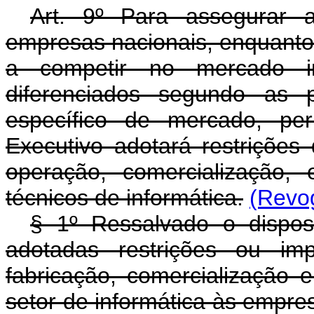
Art. 9º Para assegurar 
empresas nacionais, enquanto
a competir no mercado inte
diferenciados segundo as 
específico de mercado, per
Executivo adotará restrições 
operação, comercialização,
técnicos de informática.
(Revog
§ 1º Ressalvado o dispos
adotadas restrições ou imp
fabricação, comercialização 
setor de informática às empres