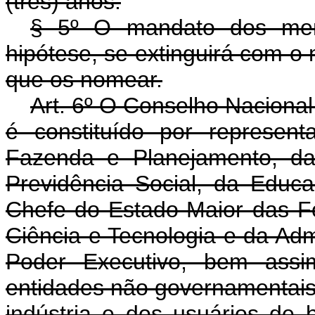
(três) anos.
§ 5º O mandato dos mem
hipótese, se extinguirá com o
que os nomear.
Art. 6º O Conselho Nacional
é constituído por represen
Fazenda e Planejamento, da 
Previdência Social, da Educa
Chefe do Estado-Maior das F
Ciência e Tecnologia e da Adm
Poder Executivo, bem assim
entidades não governamentai
indústria e dos usuários de 