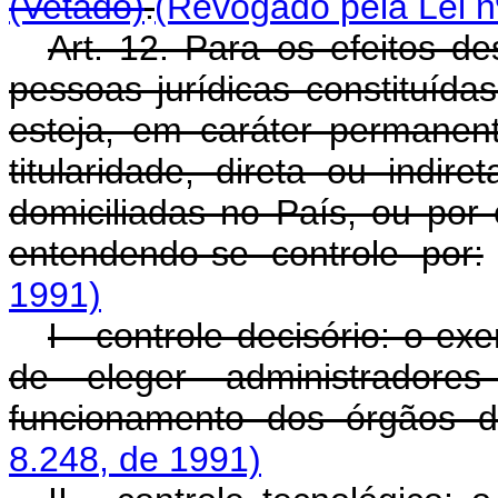
(Vetado)
.
(Revogado pela Lei n
Art. 12. Para os efeitos d
pessoas jurídicas constituída
esteja, em caráter permanent
titularidade, direta ou indir
domiciliadas no País, ou por e
entendendo-se controle por:
1991)
I - controle decisório: o exe
de eleger administradore
funcionamento dos órgãos 
8.248, de 1991)