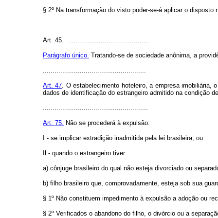
§ 2º Na transformação do visto poder-se-á aplicar o disposto n
....................................................
Art. 45. .........................................
Parágrafo único.
Tratando-se de sociedade anônima, a providênc
.....................................................
Art. 47
. O estabelecimento hoteleiro, a empresa imobiliária, o
dados de identificação do estrangeiro admitido na condição de
......................................................
Art. 75.
Não se procederá à expulsão:
I - se implicar extradição inadmitida pela lei brasileira; ou
Il - quando o estrangeiro tiver:
a) cônjuge brasileiro do qual não esteja divorciado ou separa
b) filho brasileiro que, comprovadamente, esteja sob sua gu
§ 1º Não constituem impedimento à expulsão a adoção ou recon
§ 2º Verificados o abandono do filho, o divórcio ou a separaçã