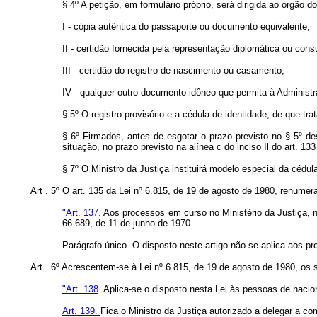
§ 4º A petição, em formulário próprio, será dirigida ao órgã
I - cópia autêntica do passaporte ou documento equivalente;
II - certidão fornecida pela representação diplomática ou cons
III - certidão do registro de nascimento ou casamento;
IV - qualquer outro documento idôneo que permita à Administra
§ 5º O registro provisório e a cédula de identidade, de que tra
§ 6º Firmados, antes de esgotar o prazo previsto no § 5º dest
situação, no prazo previsto na alínea c do inciso Il do art. 133
§ 7º O Ministro da Justiça instituirá modelo especial da cédula
Art . 5º O art. 135 da Lei nº 6.815, de 19 de agosto de 1980, renume
"Art. 137.
Aos processos em curso no Ministério da Justiça, na
66.689, de 11 de junho de 1970.
Parágrafo único. O disposto neste artigo não se aplica aos pr
Art . 6º Acrescentem-se à Lei nº 6.815, de 19 de agosto de 1980, os
"Art. 138
. Aplica-se o disposto nesta Lei às pessoas de nacio
Art. 139.
Fica o Ministro da Justiça autorizado a delegar a co