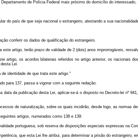
o do Departamento de Polícia Federal mais próximo do domicílio do interessad
ular do país de que seja nacional o estrangeiro, atestando a sua nacionalidad
ção conferir os dados de qualificação do estrangeiro.
ta este artigo, terão prazo de validade de 2 (dois) anos improrrogáveis, ressa
e artigo, os acordos bilaterais referidos no artigo anterior, os nacionais 
 desta Lei.
 de identidade de que trata este artigo."
rado para 137, passa a vigorar com a seguinte redação:
 data da publicação desta Lei, aplicar-se-á o disposto no Decreto-lei nº 94
ocessos de naturalização, sobre os quais incidirão, desde logo, as normas des
 seguintes artigos, numerados como 138 e 139:
nalidade portuguesa, sob reserva de disposições especiais expressas na Cons
mpetência, que esta Lei lhe atribui, para determinar a prisão do estrangeiro,