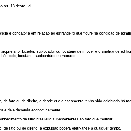
o art. 18 desta Lei.
ia é obrigatória em relação ao estrangeiro que figure na condição de administ
 proprietário, locador, sublocador ou locatário de imóvel e o síndico de edifí
 hóspede, locatário, sublocatário ou morador.
do, de fato ou de direito, e desde que o casamento tenha sido celebrado há ma
arda e dele dependa economicamente.
hecimento de filho brasileiro supervenientes ao fato que motivar.
o, de fato ou de direito, a expulsão poderá efetivar-se a qualquer tempo.