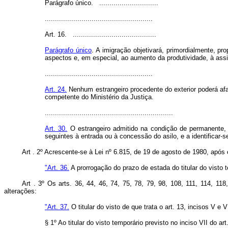
Parágrafo único. .............................
.....................................................
Art. 16. .........................................
Parágrafo único
. A imigração objetivará, primordialmente, p
aspectos e, em especial, ao aumento da produtividade, à assi
.....................................................
Art. 24.
Nenhum estrangeiro procedente do exterior poderá afa
competente do Ministério da Justiça.
...............................................................
Art. 30.
O estrangeiro admitido na condição de permanente, de 
seguintes à entrada ou à concessão do asilo, e a identificar-
Art . 2º Acrescente-se à Lei nº 6.815, de 19 de agosto de 1980, após 
"Art. 36.
A prorrogação do prazo de estada do titular do visto t
Art . 3º Os arts. 36, 44, 46, 74, 75, 78, 79, 98, 108, 111, 114, 1
alterações:
"Art. 37.
O titular do visto de que trata o art. 13, incisos V 
§ 1º Ao titular do visto temporário previsto no inciso VII do 