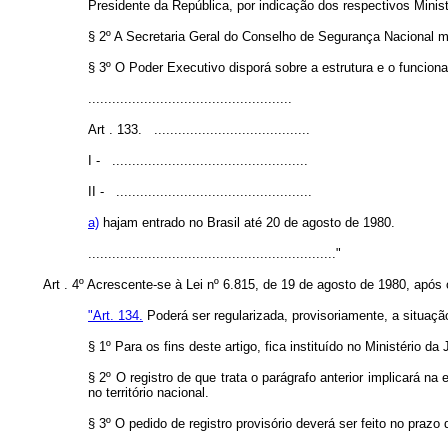
Presidente da República, por indicação dos respectivos Minis
§ 2º A Secretaria Geral do Conselho de Segurança Nacional m
§ 3º O Poder Executivo disporá sobre a estrutura e o funcio
...................................................
Art . 133. .......................................
I - .................................................
II - .................................................
a)
hajam entrado no Brasil até 20 de agosto de 1980.
.............................................................."
Art . 4º Acrescente-se à Lei nº 6.815, de 19 de agosto de 1980, após 
"Art. 134.
Poderá ser regularizada, provisoriamente, a situação 
§ 1º Para os fins deste artigo, fica instituído no Ministério da 
§ 2º O registro de que trata o parágrafo anterior implicará n
no território nacional.
§ 3º O pedido de registro provisório deverá ser feito no prazo 