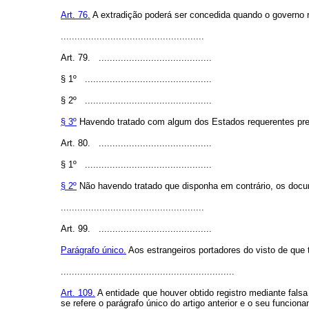
Art. 76.
A extradição poderá ser concedida quando o governo r
....................................................
Art. 79. .........................................
§ 1º ..............................................
§ 2º ..............................................
§ 3º
Havendo tratado com algum dos Estados requerentes preva
Art. 80. .........................................
§ 1º ..............................................
§ 2º
Não havendo tratado que disponha em contrário, os docum
....................................................
Art. 99. .........................................
Parágrafo único.
Aos estrangeiros portadores do visto de que t
...............................................................
Art. 109.
A entidade que houver obtido registro mediante falsa
se refere o parágrafo único do artigo anterior e o seu funcio