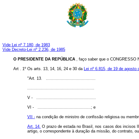
Vide Lei nº 7.180, de 1983
Vide Decreto-Lei nº 2.236, de 1985
O PRESIDENTE DA REPÚBLICA
, faço saber que o CONGRESSO NA
Art . 1º Os arts. 13, 14, 16, 24 e 30 da
Lei nº 6.815, de 19 de agosto
"Art. 13. ........................................
......................................................
V - ................................................
VI - ...........................................; e
VII -
na condição de ministro de confissão religiosa ou membro
Art. 14.
O prazo de estada no Brasil, nos casos dos incisos II 
artigo, o correspondente à duração da missão, do contrato, ou