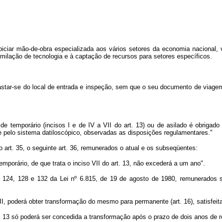
ropiciar mão-de-obra especializada aos vários setores da economia nacional
milação de tecnologia e à captação de recursos para setores específicos.
star-se do local de entrada e inspeção, sem que o seu documento de viagem
temporário (incisos I e de IV a VII do art. 13) ou de asilado é obrigado a 
se pelo sistema datiloscópico, observadas as disposições regulamentares."
o art. 35, o seguinte art. 36, remunerados o atual e os subseqüentes:
emporário, de que trata o inciso VII do art. 13, não excederá a um ano".
18, 124, 128 e 132 da Lei nº 6.815, de 19 de agosto de 1980, remunerados 
e VII, poderá obter transformação do mesmo para permanente (art. 16), satisfe
art. 13 só poderá ser concedida a transformação após o prazo de dois anos de 