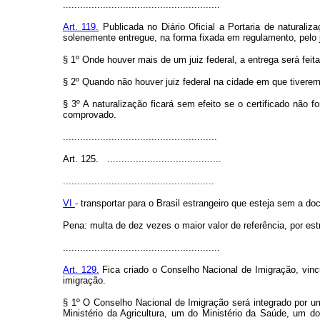
.......................................................
Art. 119.
Publicada no Diário Oficial a Portaria de naturaliza
solenemente entregue, na forma fixada em regulamento, pelo j
§ 1º Onde houver mais de um juiz federal, a entrega será feita
§ 2º Quando não houver juiz federal na cidade em que tiverem 
§ 3º A naturalização ficará sem efeito se o certificado não 
comprovado.
......................................................
Art. 125. ........................................
.....................................................
VI
- transportar para o Brasil estrangeiro que esteja sem a 
Pena: multa de dez vezes o maior valor de referência, por est
.......................................................
Art. 129.
Fica criado o Conselho Nacional de Imigração, vincu
imigração.
§ 1º O Conselho Nacional de Imigração será integrado por um
Ministério da Agricultura, um do Ministério da Saúde, um 