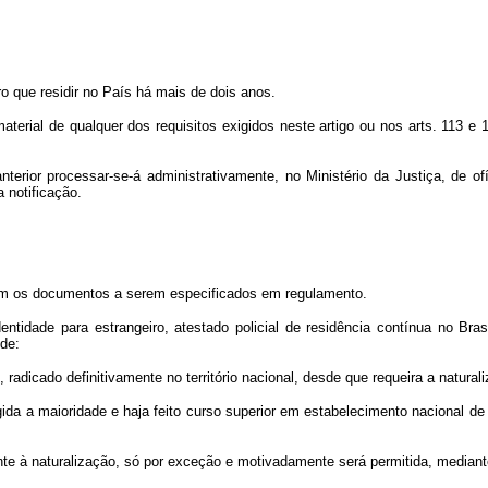
o que residir no País há mais de dois anos.
material de qualquer dos requisitos exigidos neste artigo ou nos arts. 113 e
anterior processar-se-á administrativamente, no Ministério da Justiça, de 
 notificação.
com os documentos a serem especificados em regulamento.
tidade para estrangeiro, atestado policial de residência contínua no Bras
 de:
s, radicado definitivamente no território nacional, desde que requeira a natural
ingida a maioridade e haja feito curso superior em estabelecimento nacional d
 à naturalização, só por exceção e motivadamente será permitida, mediante