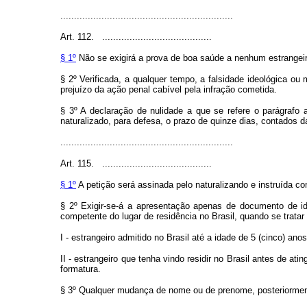
...............................................................
Art. 112. ........................................
§ 1º
Não se exigirá a prova de boa saúde a nenhum estrangeir
§ 2º Verificada, a qualquer tempo, a falsidade ideológica ou 
prejuízo da ação penal cabível pela infração cometida.
§ 3º A declaração de nulidade a que se refere o parágrafo 
naturalizado, para defesa, o prazo de quinze dias, contados da
...............................................................
Art. 115. ........................................
§ 1º
A petição será assinada pelo naturalizando e instruída 
§ 2º Exigir-se-á a apresentação apenas de documento de iden
competente do lugar de residência no Brasil, quando se tratar
I - estrangeiro admitido no Brasil até a idade de 5 (cinco) ano
II - estrangeiro que tenha vindo residir no Brasil antes de at
formatura.
§ 3º Qualquer mudança de nome ou de prenome, posteriormente