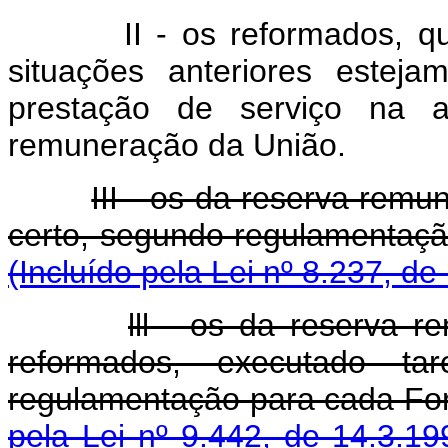
II - os reformados, 
situações anteriores esteja
prestação de serviço na a
remuneração da União.
III - os da reserva rem
certo, segundo regulamen
(Incluído pela Lei nº 8.237, de
lll - os da reserva 
reformados, executado ta
regulamentação para ca
pela Lei nº 9.442, de 14.3.19