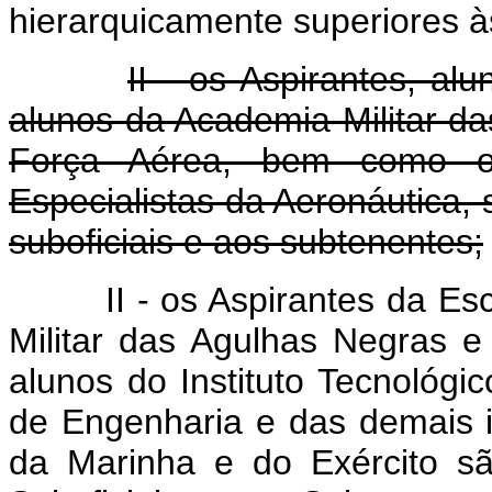
hierarquicamente superiores à
II - os Aspirantes, al
alunos da Academia Militar d
Força Aérea, bem como os
Especialistas da Aeronáutica,
suboficiais e aos subtenentes;
II - os Aspirantes da E
Militar das Agulhas Negras 
alunos do Instituto Tecnológico
de Engenharia e das demais in
da Marinha e do Exército sã