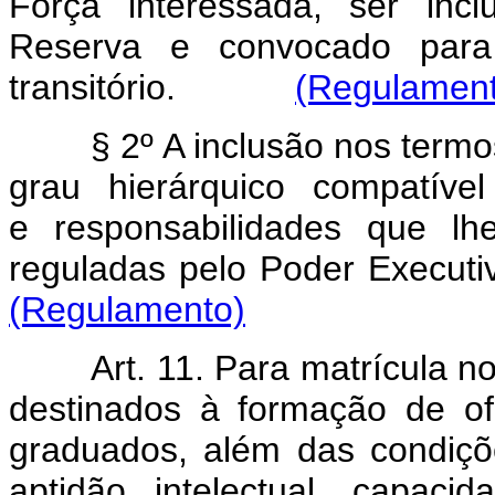
Força interessada, ser in
Reserva e convocado para
transitório.
(Regulamen
§ 2º A inclusão nos termo
grau hierárquico compatíve
e responsabilidades que lh
reguladas pelo Poder E
(Regulamento)
Art. 11. Para matrícula n
destinados à formação de ofi
graduados, além das condiçõe
aptidão intelectual, capaci