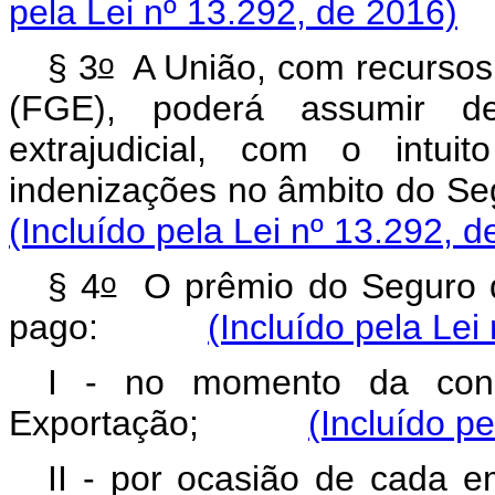
pela Lei nº 13.292, de 2016)
o
§ 3
A União, com recursos
(FGE), poderá assumir de
extrajudicial, com o intui
indenizações no âmbito do 
(Incluído pela Lei nº 13.292, d
o
§ 4
O prêmio do Seguro d
pago:
(Incluído pela Lei
I - no momento da con
Exportação;
(Incluído p
II - por ocasião de cada 