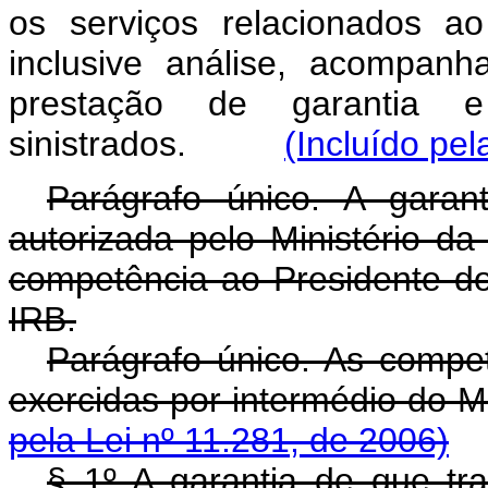
os serviços relacionados a
inclusive análise, acompan
prestação de garantia 
sinistrados.
(Incluído pel
Parágrafo único. A garan
autorizada pelo Ministério d
competência ao Presidente do 
IRB.
Parágrafo único. As compet
exercidas por intermédio d
pela Lei nº 11.281, de 2006)
§ 1º A garantia de que tra