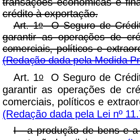
transações econômicas e fin
crédito à exportação.
o
Art. 1
O Seguro de Crédito
garantir as operações de cré
comerciais, políticos e ex
(Redação dada pela Medida Pro
o
Art. 1
O Seguro de Crédito
garantir as operações de cré
comerciais, políticos e ex
(Redação dada pela Lei nº 11.
I - a produção de bens e a