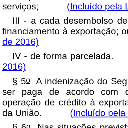
serviços;
(Incluído pela 
III - a cada desembolso de
financiamento à exporta
de 2016)
IV - de forma parcel
2016)
o
§ 5
A indenização do Segu
ser paga de acordo com 
operação de crédito à exporta
da União.
(Incluído pela
o
§ 6
Nas situações prevista