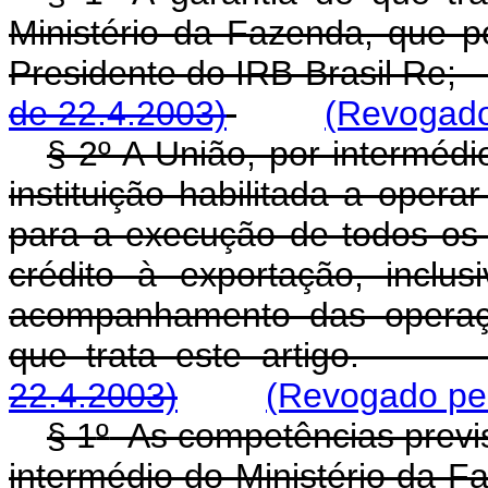
Ministério da Fazenda, que 
Presidente do IRB-Brasil
de 22.4.2003)
(Revogado
§ 2º A União, por intermédi
instituição habilitada a oper
para a execução de todos os 
crédito à exportação, inclu
acompanhamento das operaçõ
que trata este artig
22.4.2003)
(Revogado pel
§ 1
º
As competências previst
intermédio do Ministério