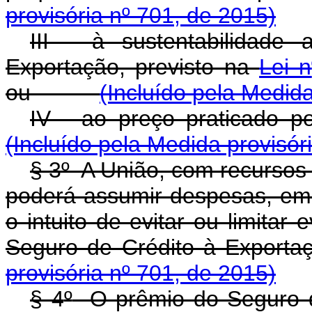
provisória nº 701, de 2015)
III - à sustentabilidade
Exportação, previsto na
Lei n
ou
(Incluído pela Medida
IV - ao preço pratic
(Incluído pela Medida provisór
§ 3
º
A União, com recursos 
poderá assumir despesas, em â
o intuito de evitar ou limitar
Seguro de Crédito à E
provisória nº 701, de 2015)
§ 4
º
O prêmio do Seguro de