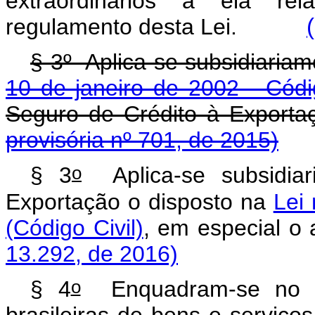
extraordinários a ela rel
regulamento desta Lei.
§ 3º Aplica-se subsidiaria
10 de janeiro de 2002 - Códig
Seguro de Crédito à E
provisória nº 701, de 2015)
o
§ 3
Aplica-se subsidiar
Exportação o disposto na
Lei 
(Código Civil)
, em especia
13.292, de 2016)
o
§ 4
Enquadram-se no d