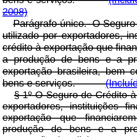
2008)
Parágrafo único. O Seguro 
utilizado por exportadores, in
crédito à exportação que fina
a produção de bens e a pre
exportação brasileira, bem 
bens e serviços.
(Incluí
§ 1
º
O Seguro de Crédito à 
exportadores, instituições f
exportação que financiarem
produção de bens e a pres