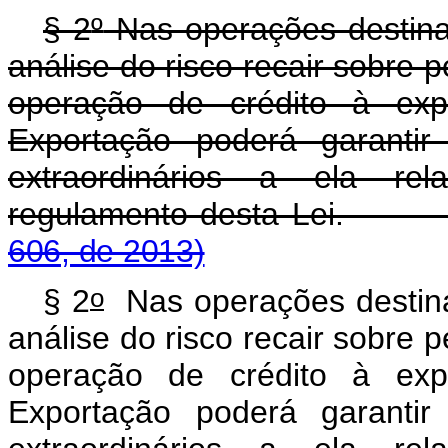
§ 2
º
Nas operações destina
análise do risco recair sobre 
operação de crédito à exp
Exportação poderá garantir 
extraordinários a ela rel
regulamento desta Lei
606, de 2013)
o
§ 2
Nas operações destina
análise do risco recair sobre 
operação de crédito à exp
Exportação poderá garantir 