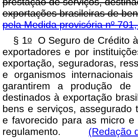
prestação de serviços, destina
exportações brasileiras de 
pela Medida provisória nº 701
o
§ 1
O Seguro de Crédito à 
exportadores e por instituiçõe
exportação, seguradoras, res
e organismos internacionais
garantirem a produção de 
destinados à exportação brasil
bens e serviços, assegurado t
e favorecido para as micro 
regulamento.
(Redação d