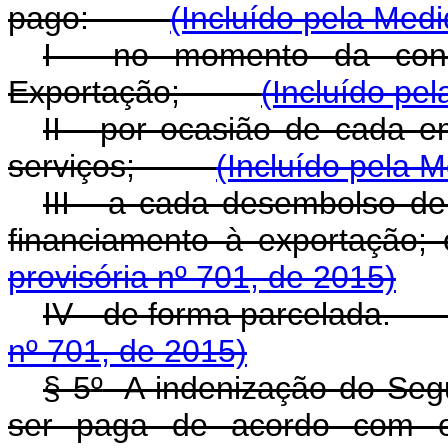
pago:
(Incluído pela Medi
I - no momento da con
Exportação;
(Incluído pe
II - por ocasião de cada 
serviços;
(Incluído pela M
III - a cada desembolso de
financiamento à expo
provisória nº 701, de 2015)
IV - de forma parcel
nº 701, de 2015)
§ 5
º
A indenização do Segu
ser paga de acordo com 