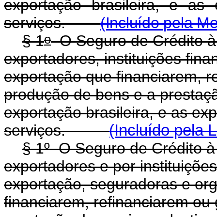
exportação brasileira, e as
serviços.
(Incluído pela M
o
§ 1
O Seguro de Crédito à 
exportadores, instituições fina
exportação que financiarem, r
produção de bens e a prestaçã
exportação brasileira, e as ex
serviços.
(Incluído pela 
§ 1
º
O Seguro de Crédito à 
exportadores e por instituições
exportação, seguradoras e org
financiarem, refinanciarem ou