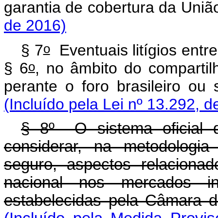
garantia de cobertura da
de 2016)
o
§ 7
Eventuais litígios entre
o
§ 6
, no âmbito do compartil
perante o foro brasileir
(Incluído pela Lei nº 13.292, d
§ 8º O sistema oficial 
considerar, na metodologia
seguro, aspectos relaciona
nacional nos mercados inte
estabelecidas pela Câmara