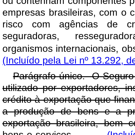
ou contenham componentes pr
empresas brasileiras, com o 
risco com agências de cré
seguradoras, ressegurador
organismos internacionais, ob
(Incluído pela Lei nº 13.292, d
Parágrafo único. O
Seguro
utilizado por exportadores, in
crédito à exportação que fina
a produção de bens e a pre
exportação brasileira, bem 
bens e serviços.
(Inclu