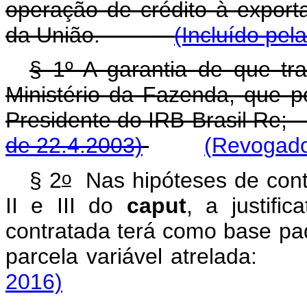
operação de crédito à exporta
da União.
(Incluído pel
§ 1º A garantia de que tra
Ministério da Fazenda, que 
Presidente do IRB-Brasil
de 22.4.2003)
(Revogado
o
§ 2
Nas hipóteses de contr
II e III do
caput
, a justifi
contratada terá como base pad
parcela variável atrel
2016)