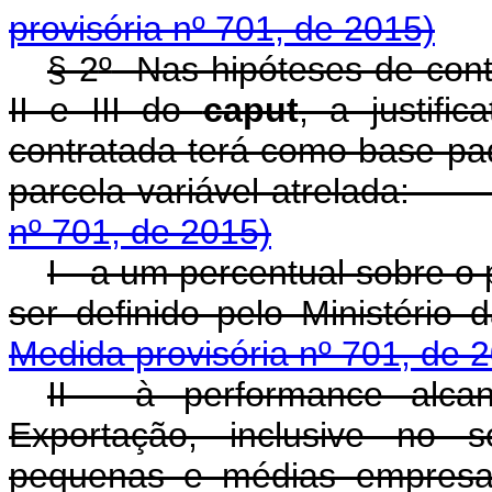
provisória nº 701, de 2015)
§ 2
º
Nas hipóteses de contr
II e III do
caput
, a justifi
contratada terá como base pad
parcela variável atrel
nº 701, de 2015)
I - a um percentual sobre o
ser definido pelo Minis
Medida provisória nº 701, de 
II - à performance alca
Exportação, inclusive no 
pequenas e médias 