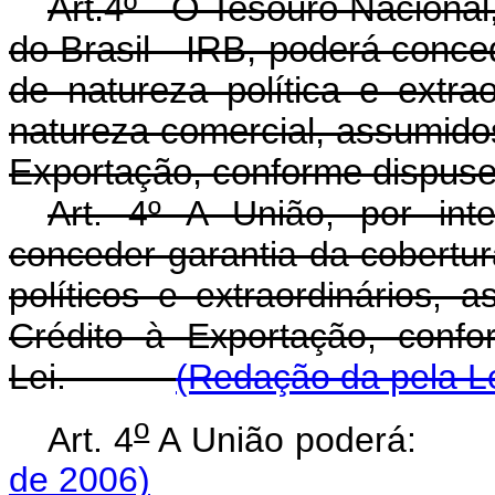
Art.4º - O Tesouro Nacional
do Brasil - IRB, poderá conce
de natureza política e extr
natureza comercial, assumido
Exportação, conforme dispuser
Art. 4º A União, por int
conceder garantia da cobertur
políticos e extraordinários,
Crédito à Exportação, conf
Lei.
(Redação da pela Le
o
Art. 4
A União poderá
de 2006)