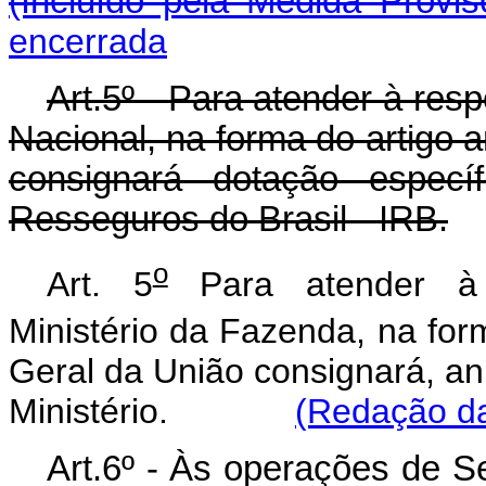
(Incluído pela Medida Provis
encerrada
Art.5º - Para atender à res
Nacional, na forma do artigo 
consignará dotação específ
Resseguros do Brasil - IRB.
o
Art. 5
Para atender à r
Ministério da Fazenda, na form
Geral da União consignará, an
Ministério.
(Redação da
Art.6º - Às operações de S