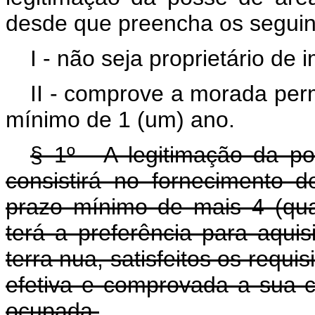
desde que preencha os seguint
I - não seja proprietário de i
II - comprove a morada perm
mínimo de 1 (um) ano.
§ 1º - A legitimação da po
consistirá no fornecimento
prazo mínimo de mais 4 (qua
terá a preferência para aquisi
terra nua, satisfeitos os requ
efetiva e comprovada a sua 
ocupada.