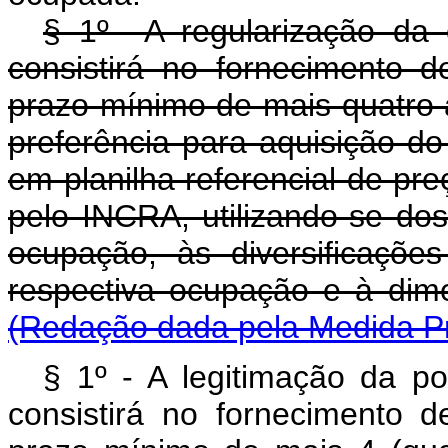
§ 1º A regularização da 
consistirá no fornecimento
prazo mínimo de mais quatro a
preferência para aquisição do
em planilha referencial de pre
pelo INCRA, utilizando-se dos 
ocupação, às diversificaçõ
respectiva ocupaçã
(Redação dada pela Medida Pr
§ 1º - A legitimação da po
consistirá no fornecimento