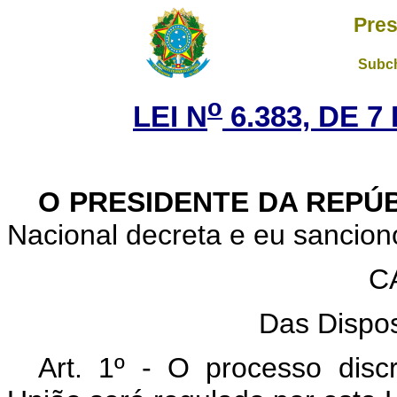
Pres
Subch
o
LEI N
6.383, DE 
O PRESIDENTE DA REPÚ
Nacional decreta e eu sanciono
C
Das Dispos
Art. 1º - O processo discr