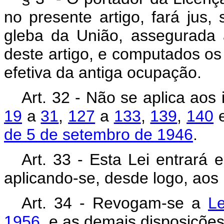
no presente artigo, fará jus,
gleba da União, assegurada 
deste artigo, e computados os
efetiva da antiga ocupação.
Art. 32 - Não se aplica aos
19
a
31
,
127
a
133
,
139
,
140
de 5 de setembro de 1946
.
Art. 33 - Esta Lei entrará 
aplicando-se, desde logo, aos
Art. 34 - Revogam-se a
L
1956
, e as demais disposições