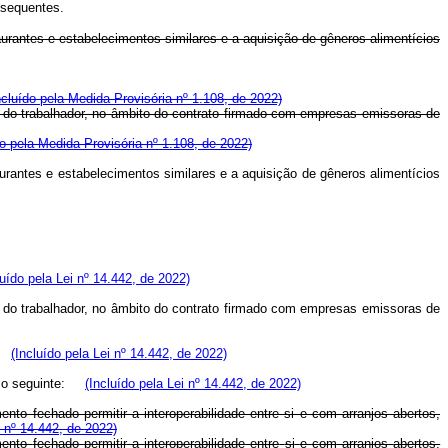
bsequentes.
antes e estabelecimentos similares e a aquisição de gêneros alimentícios
ncluído pela Medida Provisória nº 1.108, de 2022)
ar do trabalhador, no âmbito do contrato firmado com empresas emissoras de
do pela Medida Provisória nº 1.108, de 2022)
antes e estabelecimentos similares e a aquisição de gêneros alimentícios
luído pela Lei nº 14.442, de 2022)
ar do trabalhador, no âmbito do contrato firmado com empresas emissoras de
r.
(Incluído pela Lei nº 14.442, de 2022)
ão o seguinte:
(Incluído pela Lei nº 14.442, de 2022)
o fechado permitir a interoperabilidade entre si e com arranjos abertos,
i nº 14.442, de 2022)
amento
fechado
permitir
a
interoperabilidade
entre
si
e
com
arranjos
abertos,