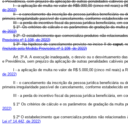
e Previdência, sem prejuízo da aplicação de outras penalidades cabíve
I - a aplicação de multa no valor de R$5.000,00 (cinco mil reais) 
de 2022)
II - o cancelamento da inscrição da pessoa jurídica beneficiária ou
primeira irregularidade passível de cancelamento, conforme estabelecid
III - a perda do incentivo fiscal da pessoa jurídica beneficiária, 
§ 1º Os critérios de cálculo e os parâmetros de gradação da multa p
de 2022)
§ 2º O estabelecimento que comercializa produtos não relacionados 
Provisória nº 1.108, de 2022)
§ 3º Na hipótese do cancelamento previsto no inciso II do
caput
, n
(Incluído pela Medida Provisória nº 1.108, de 2022)
Art. 3º-A. A execução inadequada, o desvio ou o desvirtuamento das 
e Previdência, sem prejuízo da aplicação de outras penalidades cabíveis
I - a aplicação de multa no valor de R$ 5.000,00 (cinco mil reais) 
de 2022)
II - o cancelamento da inscrição da pessoa jurídica beneficiária ou
primeira irregularidade passível de cancelamento, conforme estabelecido
III - a perda do incentivo fiscal da pessoa jurídica beneficiária, em
§ 1º Os critérios de cálculo e os parâmetros de gradação da multa pr
2022)
§ 2º O estabelecimento que comercializa produtos não relacionados à
Lei nº 14.442, de 2022)