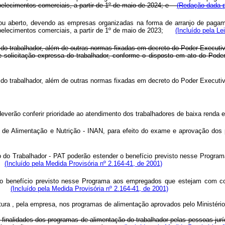
belecimentos comerciais, a partir de 1º de maio de 2024; e
(Redação dada p
ou aberto, devendo as empresas organizadas na forma de arranjo de pagament
tabelecimentos comerciais, a partir de 1º de maio de 2023;
(Incluído pela Le
ssa do trabalhador, além de outras normas fixadas em decreto do Poder Execut
e
solicitação
expressa
do
trabalhador,
conforme
o
disposto
em
ato
do
Pode
ssa do trabalhador, além de outras normas fixadas em decreto do Poder Execut
everão conferir prioridade ao atendimento dos trabalhadores de baixa renda e 
acional de Alimentação e Nutrição - INAN, para efeito do exame e apr
do Trabalhador - PAT poderão estender o benefício previsto nesse Programa
s.
(Incluído pela Medida Provisória nº 2.164-41, de 2001)
o benefício previsto nesse Programa aos empregados que estejam com con
es.
(Incluído pela Medida Provisória nº 2.164-41, de 2001)
natura , pela empresa, nos programas de alimentação aprovados pelo Ministério
inalidades dos programas de alimentação do trabalhador pelas pessoas juríd