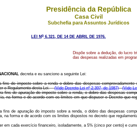
Presidência da República
Casa Civil
Subchefia para Assuntos Jurídicos
o
LEI N
6.321, DE 14 DE ABRIL DE 1976.
Dispõe sobre a dedução, do lucro tr
das despesas realizadas em program
NACIONAL
decreta e eu sanciono a seguinte Lei:
para fins do imposto sobre a renda o dobro das despesas comprovadamente 
user o Regulamento desta Lei.
(Vide Decreto-Lei nº 2.397, de 1987)
(Vide Le
 para fins de apuração do imposto sobre a renda, o dobro das despesas co
ência, na forma e de acordo com os limites em que dispuser o Decreto qu
 para fins de apuração do imposto sobre a renda, o dobro das despesas co
cia, na forma e de acordo com os limites dispostos no decreto que regulame
er em cada exercício financeiro, isoladamente, a 5% (cinco por cento) e cu