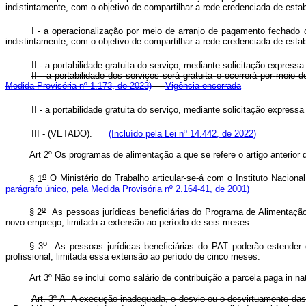
indistintamente,
com
o
objetivo
de
compartilhar
a
rede
credenciada
de
esta
I - a operacionalização por meio de arranjo de pagamento fechado 
indistintamente, com o objetivo de compartilhar a rede credenciada de es
II - a portabilidade gratuita do serviço, mediante solicitação expre
II
-
a
portabilidade
dos
serviços
será
gratuita
e
ocorrerá
por
meio
d
Medida Provisória nº 1.173, de 2023)
Vigência encerrada
II - a portabilidade gratuita do serviço, mediante solicitação expre
III - (VETADO).
(Incluído pela Lei nº 14.442, de 2022)
Art 2º Os programas de alimentação a que se refere o artigo anterior d
o
§ 1
O Ministério do Trabalho articular-se-á com o Instituto N
parágrafo único, pela Medida Provisória nº 2.164-41, de 2001)
o
§ 2
As pessoas jurídicas beneficiárias do Programa de Alimentação 
novo emprego, limitada a extensão ao período de seis mese
o
§ 3
As pessoas jurídicas beneficiárias do PAT poderão estender 
profissional, limitada essa extensão ao período de cinco mes
Art 3º Não se inclui como salário de contribuição a parcela paga in 
Art. 3º-A A execução inadequada, o desvio ou o desvirtuamento das f