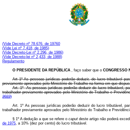
(Vide Decreto nº 78.676. de 19760
(Vide Lei nº 7.418, de 1985)
(Vide Decreto-Lei nº 2.296, de 1986)
(Vide Decreto-lei nº 2,433, de 1988)
Regulamento
O PRESIDENTE DA REPÚBLICA
, faço saber que o
CONGRESSO 
Art 1º As pessoas jurídicas poderão deduzir, do lucro tributável 
previamente aprovados pelo Ministério do Trabalho na forma em que disp
Art. 1º As pessoas jurídicas poderão deduzir do lucro tributável,
trabalhador previamente aprovados pelo Ministério do Trabalho e Previd
2022)
Art. 1º As pessoas jurídicas poderão deduzir do lucro tributável,
trabalhador previamente aprovados pelo Ministério do Trabalho e Previdên
§ 1º A dedução a que se refere o
caput
deste artigo não poderá exced
de 1975
, a 10% (dez por cento) do lucro tributável.