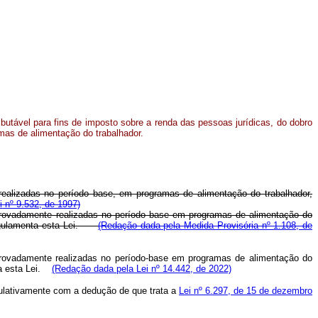
ibutável para fins de imposto sobre a renda das pessoas jurídicas, do dobro
as de alimentação do trabalhador.
realizadas no período base, em programas de alimentação do trabalhador,
i nº 9.532, de 1997)
mprovadamente realizadas no período base em programas de alimentação do
e regulamenta esta Lei.
(Redação dada pela Medida Provisória nº 1.108, de
mprovadamente realizadas no período-base em programas de alimentação do
nta esta Lei.
(Redação dada pela Lei nº 14.442, de 2022)
mulativamente com a dedução de que trata a
Lei nº 6.297, de 15 de dezembro