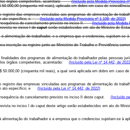
is pelos órgãos competentes, acarretará:
(Incluído pela Medida Provisória n
a R$ 50.000,00 (cinquenta mil reais), aplicada em dobro em caso de reincid
 do registro das empresas vinculadas aos programas de alimentação do trabal
o em ato específico; e
(Incluído pela Medida Provisória nº 1.108, de 2022)
em consequência do cancelamento previsto no inciso II.
(Incluído pela Medida 
revista no inciso I do
caput
serão estabelecidos em ato do Ministro de Es
à alimentação do trabalhador, e a empresa que o credenciou, sujeitam-se à 
ova inscrição ou registro junto ao Ministério do Trabalho e Previdência som
finalidades dos programas de alimentação do trabalhador pelas pessoas juríd
 pelos órgãos competentes, acarretarão:
(Incluído pela Lei nº 14.442, de 2022
a R$ 50.000,00 (cinquenta mil reais), a qual será aplicada em dobro em caso
 do registro das empresas vinculadas aos programas de alimentação do trabal
 em ato específico; e
(Incluído pela Lei nº 14.442, de 2022)
 consequência do cancelamento previsto no inciso II deste
caput
.
(Incluído p
evista no inciso I do
caput
deste artigo serão estabelecidos em ato do Min
 alimentação do trabalhador e a empresa que o credenciou sujeitam-se à apl