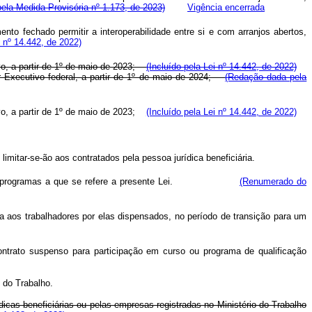
ela Medida Provisória nº 1.173, de 2023)
Vigência encerrada
o fechado permitir a interoperabilidade entre si e com arranjos abertos,
i nº 14.442, de 2022)
ivo, a partir de 1º de maio de 2023;
(Incluído pela Lei nº 14.442, de 2022)
r
Executivo federal, a partir de 1º de maio de 2024;
(Redação dada pela
ivo, a partir de 1º de maio de 2023;
(Incluído pela Lei nº 14.442, de 2022)
limitar-se-ão aos contratados pela pessoa jurídica beneficiária.
ovação dos programas a que se refere a presente Lei.
(Renumerado do
 aos trabalhadores por elas dispensados, no período de transição para um
trato suspenso para participação em curso ou programa de qualificação
 do Trabalho.
icas beneficiárias ou pelas empresas registradas no Ministério do Trabalho