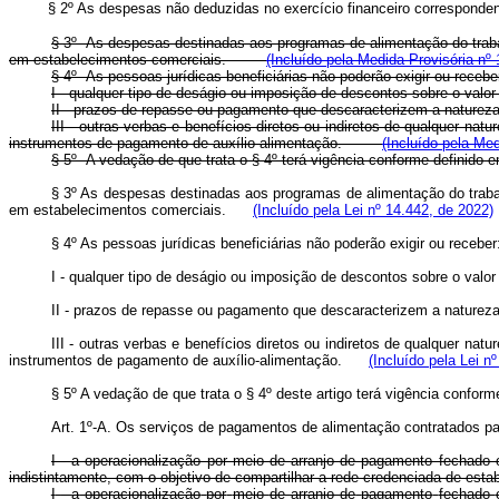
§ 2º As despesas não deduzidas no exercício financeiro corresponden
§ 3º As despesas destinadas aos programas de alimentação do traba
em estabelecimentos comerciais.
(Incluído pela Medida Provisória nº 
§ 4º As pessoas jurídicas beneficiárias não poderão exigir ou r
I - qualquer tipo de deságio ou imposição de descontos sobre o 
II - prazos de repasse ou pagamento que descaracterizem a nature
III - outras verbas e benefícios diretos ou indiretos de qualquer n
instrumentos de pagamento de auxílio-alimentação.
(Incluído pela Med
§ 5º A vedação de que trata o § 4º terá vigência conforme defini
§ 3º As despesas destinadas aos programas de alimentação do traba
em estabelecimentos comerciais.
(Incluído pela Lei nº 14.442, de 2022)
§ 4º As pessoas jurídicas beneficiárias não poderão exigir ou rec
I - qualquer tipo de deságio ou imposição de descontos sobre o va
II - prazos de repasse ou pagamento que descaracterizem a naturez
III - outras verbas e benefícios diretos ou indiretos de qualquer n
instrumentos de pagamento de auxílio-alimentação.
(Incluído pela Lei n
§ 5º A vedação de que trata o § 4º deste artigo terá vigência conf
Art. 1º-A. Os serviços de pagamentos de alimentação contratados 
I - a operacionalização por meio de arranjo de pagamento fechado 
indistintamente, com o objetivo de compartilhar a rede credenciada de es
I
-
a
operacionalização
por
meio
de
arranjo
de
pagamento
fechado