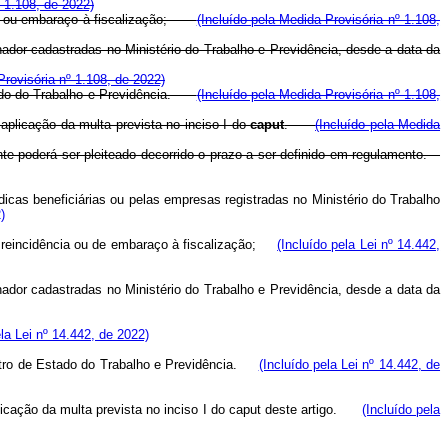
º 1.108, de 2022)
ência ou embaraço à fiscalização;
(Incluído pela Medida Provisória nº 1.108,
hador cadastradas no Ministério do Trabalho e Previdência, desde a data da
Provisória nº 1.108, de 2022)
tado do Trabalho e Previdência.
(Incluído pela Medida Provisória nº 1.108,
aplicação da multa prevista no inciso I do
caput
.
(Incluído pela Medida
ente poderá ser pleiteado decorrido o prazo a ser definido em regulamento.
icas beneficiárias ou pelas empresas registradas no Ministério do Trabalho
)
 de reincidência ou de embaraço à fiscalização;
(Incluído pela Lei nº 14.442,
hador cadastradas no Ministério do Trabalho e Previdência, desde a data da
ela Lei nº 14.442, de 2022)
istro de Estado do Trabalho e Previdência.
(Incluído pela Lei nº 14.442, de
icação da multa prevista no inciso I do
caput
deste artigo.
(Incluído pela