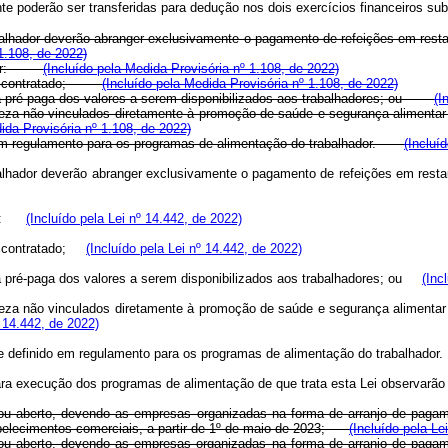
te poderão ser transferidas para dedução nos dois exercícios financeiros su
lhador deverão abranger exclusivamente o pagamento de refeições em restaur
1.108, de 2022)
eceber:
(Incluído pela Medida Provisória nº 1.108, de 2022)
valor contratado;
(Incluído pela Medida Provisória nº 1.108, de 2022)
za pré-paga dos valores a serem disponibilizados aos trabalhadores; ou
(I
atureza não vinculados diretamente à promoção de saúde e segurança aliment
ida Provisória nº 1.108, de 2022)
do em regulamento para os programas de alimentação do trabalhador.
(Incluí
lhador deverão abranger exclusivamente o pagamento de refeições em restaur
eber:
(Incluído pela Lei nº 14.442, de 2022)
lor contratado;
(Incluído pela Lei nº 14.442, de 2022)
a pré-paga dos valores a serem disponibilizados aos trabalhadores; ou
(Inc
atureza não vinculados diretamente à promoção de saúde e segurança aliment
º 14.442, de 2022)
orme definido em regulamento para os programas de alimentação do trabalhado
para execução dos programas de alimentação de que trata esta Lei observar
ou aberto, devendo as empresas organizadas na forma de arranjo de pagament
tabelecimentos comerciais, a partir de 1º de maio de 2023;
(Incluído pela Le
ou
aberto, devendo as empresas organizadas na forma de arranjo de pag