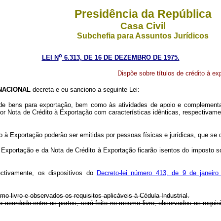
Presidência da República
Casa Civil
Subchefia para Assuntos Jurídicos
o
LEI N
6.313, DE 16 DE DEZEMBRO DE 1975.
Dispõe sobre títulos de crédito à ex
NACIONAL
decreta e eu sanciono a seguinte Lei:
de bens para exportação, bem como às atividades de apoio e complementaçã
r Nota de Crédito à Exportação com características idênticas, respectivamente
o à Exportação poderão ser emitidas por pessoas físicas e jurídicas, que se d
 Exportação e da Nota de Crédito à Exportação ficarão isentos do imposto s
ectivamente, os dispositivos do
Decreto-lei número 413, de 9 de janeiro
mo livro e observados os requisitos aplicáveis à Cédula Industrial.
 acordado entre as partes, será feito no mesmo livro, observados os requisit