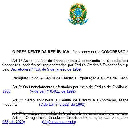
O PRESIDENTE DA REPÚBLICA
, faço saber que o
CONGRESSO 
Art 1º As operações de financiamento à exportação ou à produção 
financeiras, poderão ser representadas por Cédula Crédito à Exportação e po
pelo
Decreto-lei nº 413, de 9 de janeiro de 1969.
Parágrafo único. A Cédula de Crédito à Exportação e a Nota de Crédit
Art 2º Os financiamentos efetuados por meio de Cédula de Crédito à
1966
.
(Vide Lei nº 8.402, de 1992)
Art 3º Serão aplicáveis à Cédula de Crédito à Exportação, resp
Industrial.
(Vide Lei nº 8.522, de 1992)
Art 4º O registro da Cédula de Crédito à Exportação será feito no mes
Art. 4º O registro da Cédula de Crédito à Exportação, cabível quando
958, de 2020)
(Vigência encerrada)