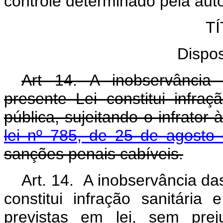
controle determinado pela auto
TÍ
Dispos
Art 14. A inobservância
presente Lei constitui infra
pública, sujeitando o infrator
lei nº 785, de 25 de agosto
sanções penais cabíveis.
Art. 14. A inobservância da
constitui infração sanitária 
previstas em lei, sem pre