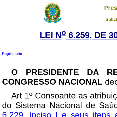
Pres
Subch
o
LEI N
6.259, DE 
Regulamento
O PRESIDENTE DA R
CONGRESSO NACIONAL
dec
Art 1º Consoante as atribui
do Sistema Nacional de Saú
6.229, inciso I e seus itens