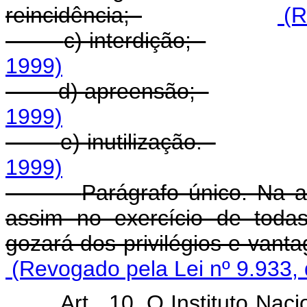
reincidência;
(R
c) interdição;
1999)
d) apreensão;
1999)
e) inutilização.
1999)
Parágrafo único. Na 
assim no exercício de toda
gozará dos privilégios e vant
(Revogado pela Lei nº 9.933,
Art . 10. O Instituto Na