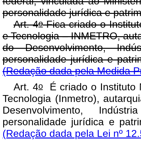
federal, vinculada ao Ministé
personalidade jurídica e patrim
o
Art. 4
Fica criado o Institu
e Tecnologia – INMETRO, autar
do Desenvolvimento, Indú
personalidade jurídi
(Redação dada pela Medida Pro
o
Art. 4
É criado o Instituto
Tecnologia (Inmetro), autarqui
Desenvolvimento, Indúst
personalidade jurídi
(Redação dada pela Lei nº 12.