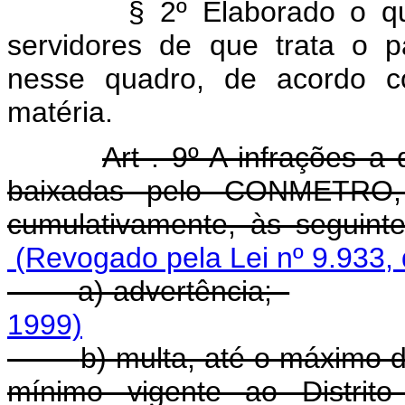
§ 2º Elaborado o quad
servidores de que trata o pa
nesse quadro, de acordo c
matéria.
Art . 9º A infrações a
baixadas pelo CONMETRO, su
cumulativamente, às seguin
(Revogado pela Lei nº 9.933,
a) advertência;
1999)
b) multa, até o máximo d
mínimo vigente ao Distrit