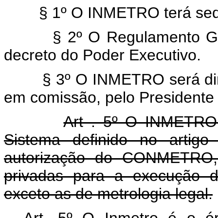
§ 1º O INMETRO terá sede 
§ 2º O Regulamento Gera
decreto do Poder Executivo.
§ 3º O INMETRO será dirigi
em comissão, pelo Presidente
Art . 5º O INMETRO 
Sistema definido no artigo
autorização do CONMETRO, c
privadas para a execução d
exceto as de metrologia legal.
Art. 5
º
O Inmetro é o órg