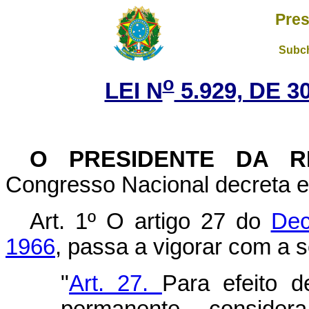
Pres
Subch
o
LEI N
5.929, DE 
O
PRESIDENTE DA R
Congresso Nacional decreta e 
Art. 1º O artigo 27 do
Dec
1966
, passa a vigorar com a 
"
Art. 27.
Para efeito d
permanente, conside