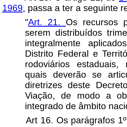
1969
, passa a ter a seguinte 
"
Art. 21.
Os recursos pr
serem distribuídos tri
integralmente aplicado
Distrito Federal e Terri
rodoviários estaduais, 
quais deverão se artic
diretrizes deste Decre
Viação, de modo a obt
integrado de âmbito naci
Art 16. Os parágrafos 1º