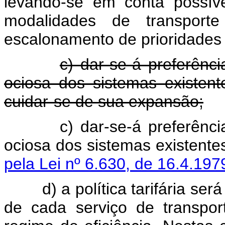
levando-se em conta possív
modalidades de transport
escalonamento de prioridades 
c) dar-se-á preferênc
ociosa dos sistemas existen
cuidar-se de sua expansão;
c) dar-se-á preferênc
ociosa dos sistema
pela Lei nº 6.630, de 16.4.197
d) a política tarifária se
de cada serviço de transpor