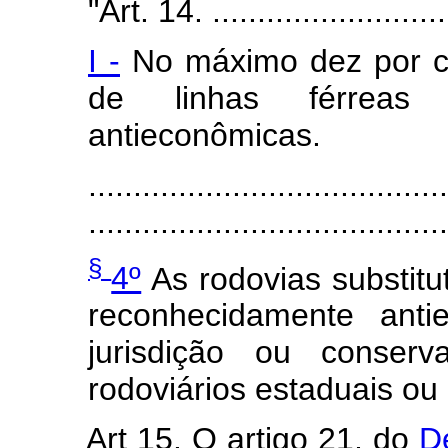
"Art. 14. ............................
I -
No máximo dez por ce
de linhas férreas f
antieconômicas.
........................................
........................................
§
4º
As rodovias substitut
reconhecidamente anti
jurisdição ou conser
rodoviários estaduais ou
Art 15. O artigo 21, do
D