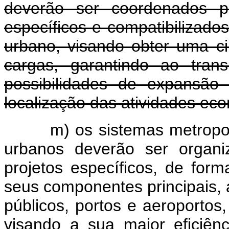
deverão ser coordenados po
específicos e compatibilizad
urbano, visando obter uma ci
cargas, garantindo ao trans
possibilidades de expansão
localização das atividades ec
m) os sistemas metropol
urbanos deverão ser organi
projetos específicos, de for
seus componentes principais, a
públicos, portos e aeroportos
visando a sua maior eficiên