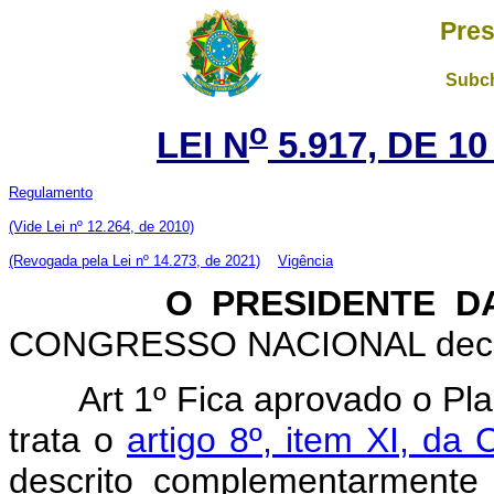
Pres
Subch
o
LEI N
5.917, DE 1
Regulamento
(Vide Lei nº 12.264, de 2010)
(Revogada pela Lei nº 14.273, de 2021)
Vigência
O PRESIDENTE DA 
CONGRESSO NACIONAL decreta
Art 1º Fica aprovado o Pl
trata o
artigo 8º, item XI, da 
descrito complementarment