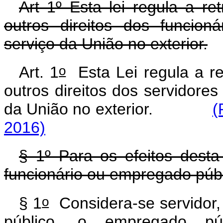
Art 1º Esta lei regula a re
outros direitos dos funcion
serviço da União no exterior.
o
Art. 1
Esta Lei regula a ret
outros direitos dos servidores
da União no exterior.
(
2016)
§ 1º Para os efeitos desta 
funcionário ou empregado públi
o
§ 1
Considera-se servidor, p
público, o empregado pú