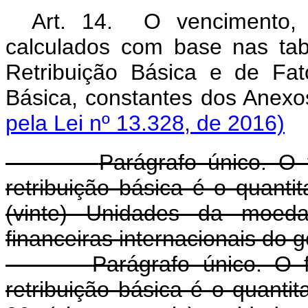
Art. 14. O vencimento, 
calculados com base nas tab
Retribuição Básica e de Fa
Básica, constantes dos Anex
pela Lei nº 13.328, de 2016)
Parágrafo único. O 
retribuição básica é o quanti
(vinte) Unidades da moeda-
financeiras internacionais do g
Parágrafo único. O 
retribuição básica é o quanti