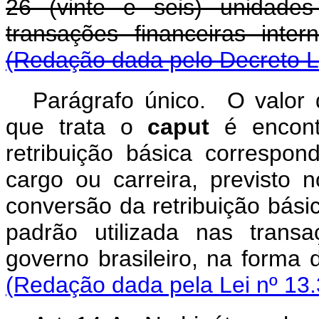
26 (vinte e seis) unidade
transações financeiras int
(Redação dada pelo Decreto Le
Parágrafo único. O valor 
que trata o
caput
é encontr
retribuição básica correspon
cargo ou carreira, previsto 
conversão da retribuição bás
padrão utilizada nas transa
governo brasileiro, na 
(Redação dada pela Lei nº 13.