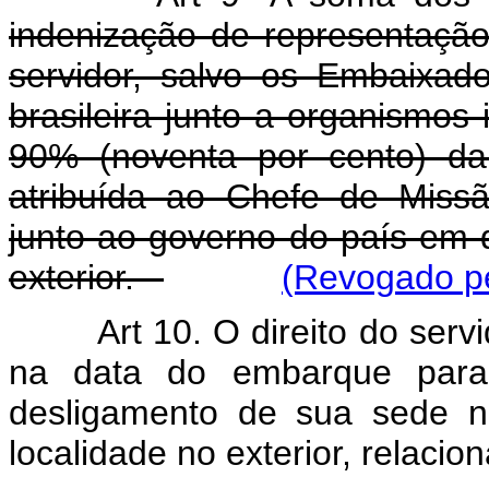
indenização de representação
servidor, salvo os Embaixad
brasileira junto a organismos 
90% (noventa por cento) da 
atribuída ao Chefe de Missão
junto ao governo do país em q
exterior.
(Revogado pe
Art 10. O direito do servi
na data do embarque para
desligamento de sua sede no
localidade no exterior, relaci