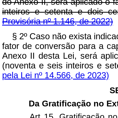
do Anexo II, será aplicado o 
inteiros e setenta e dois ce
Provisória nº 1.146, de 2022)
§ 2º Caso não exista indic
fator de conversão para a cap
Anexo II desta Lei, será apl
(noventa e seis inteiros e se
pela Lei nº 14.566, de 2023)
S
Da Gratificação no Ex
Art 15. Gratificação n