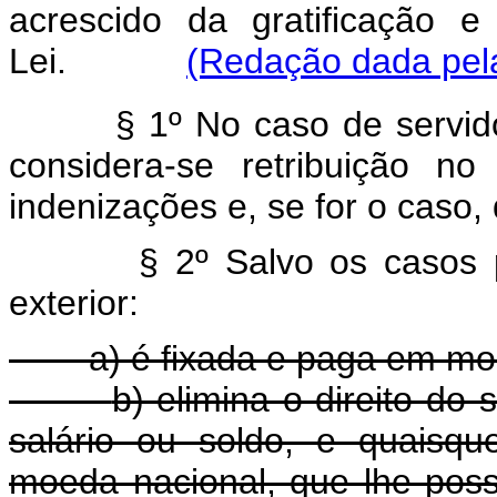
acrescido da gratificação e
Lei.
(Redação dada pela
§ 1º No caso de servido
considera-se retribuição no
indenizações e, se for o caso, d
§ 2º Salvo os casos p
exterior:
a) é fixada e paga em mo
b) elimina o direito do
salário ou soldo, e quaisq
moeda nacional, que lhe pos