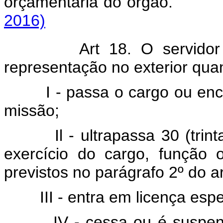
orçamentária do órg
2016)
Art 18. O servidor
representação no exterior qua
I - passa o cargo ou enc
missão;
Il - ultrapassa 30 (tr
exercício do cargo, função 
previstos no parágrafo 2º do ar
III - entra em licença espe
IV - cessa ou é suspen