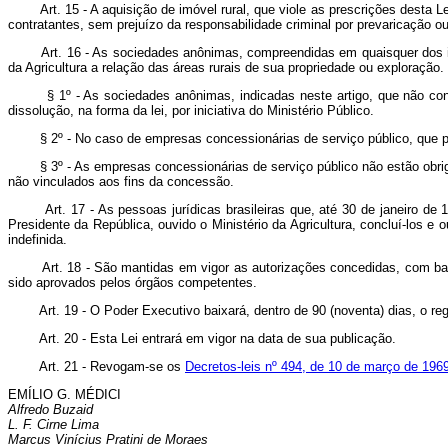
Art. 15 - A aquisição de imóvel rural, que viole as prescrições desta L
contratantes, sem prejuízo da responsabilidade criminal por prevaricação ou 
Art. 16 - As sociedades anônimas, compreendidas em quaisquer dos inc
da Agricultura a relação das áreas rurais de sua propriedade ou exploração.
§ 1º - As sociedades anônimas, indicadas neste artigo, que não converte
dissolução, na forma da lei, por iniciativa do Ministério Público.
§ 2º - No caso de empresas concessionárias de serviço público, que pos
§ 3º - As empresas concessionárias de serviço público não estão obrigada
não vinculados aos fins da concessão.
Art. 17 - As pessoas jurídicas brasileiras que, até 30 de janeiro d
Presidente da República, ouvido o Ministério da Agricultura, concluí-los e 
indefinida.
Art. 18 - São mantidas em vigor as autorizações concedidas, com 
sido aprovados pelos órgãos competentes.
Art. 19 - O Poder Executivo baixará, dentro de 90 (noventa) dias, o r
Art. 20 - Esta Lei entrará em vigor na data de sua publicação.
Art. 21 - Revogam-se os
Decretos-leis nº 494, de 10 de março de 196
EMÍLIO G. MÉDICI
Alfredo Buzaid
L. F. Cirne Lima
Marcus Vinícius Pratini de Moraes