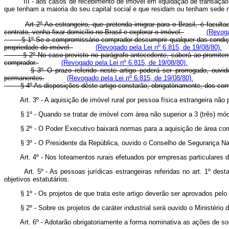
III - aos casos de recebimento de imóvel em liquidação de transação c
que tenham a maioria do seu capital social e que residam ou tenham sede n
Art 2º Ao estrangeiro, que pretenda imigrar para o Brasil, é facu
contrato, venha fixar domicílio no Brasil e explorar o imóvel.
(Revoga
§ 1º Se o compromissário comprador descumprir qualquer das condiçõ
propriedade do imóvel.
(Revogado pela Lei nº 6.815, de 19/08/80).
§ 2º No caso previsto no parágrafo antecedente, caberá ao promiten
comprador.
(Revogado pela Lei nº 6.815, de 19/08/80).
§ 3º O prazo referido neste artigo poderá ser prorrogado, ouvi
permanentes.
(Revogado pela Lei nº 6.815, de 19/08/80).
§ 4º As disposições dêste artigo constarão, obrigatòriamente, dos co
Art. 3º - A aquisição de imóvel rural por pessoa física estrangeira nã
§ 1º - Quando se tratar de imóvel com área não superior a 3 (três) mó
§ 2º - O Poder Executivo baixará normas para a aquisição de área
§ 3º - O Presidente da República, ouvido o Conselho de Segurança Naci
Art. 4º - Nos loteamentos rurais efetuados por empresas particulares d
Art. 5º - As pessoas jurídicas estrangeiras referidas no art. 1º des
objetivos estatutários.
§ 1º - Os projetos de que trata este artigo deverão ser aprovados pelo Mi
§ 2º - Sobre os projetos de caráter industrial será ouvido o Ministério d
Art. 6º - Adotarão obrigatoriamente a forma nominativa as ações de 