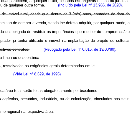
ual participem, a qualquer título, pessoas estrangeiras físicas ou jurídicas
u de qualquer outra forma.
(Incluído pela Lei nº 13.986, de 2020)
.
 de imóvel rural, desde que, dentro de 3 (três) anos, contados da data do
omisso de compra e venda, sendo-lhe defeso adquirir, por qualquer modo, a
do desobrigado de restituir as importâncias que receber do compromissário
prador já tenha utilizado o imóvel na implantação de projeto de culturas
ctivos contratos.
(Revogado pela Lei nº 6.815, de 19/08/80).
contínua ou descontínua.
a, ressalvadas as exigências gerais determinadas em lei.
efinida.
(Vide Lei nº 8.629, de 1993)
 área total serão feitas obrigatoriamente por brasileiros.
os agrícolas, pecuários, industriais, ou de colonização, vinculados aos seus
to regional na respectiva área.