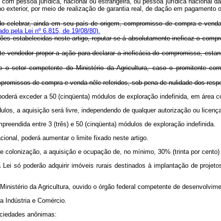
om pessoa jurídica, nacional ou estrangeira, ou pessoa jurídica nacional da q
o exterior, por meio de realização de garantia real, de dação em pagamento o
ltado celebrar, ainda em seu país de origem, compromisso de compra e venda
do pela Lei nº 6.815, de 19/08/80).
es estabelecidas neste artigo, reputar-se-á absolutamente ineficaz o compr
te vendedor propor a ação para declarar a ineficácia do compromisso, estan
do o setor competente do Ministério da Agricultura, caso o promitente com
mpromissos de compra e venda nêle referidos, sob pena de nulidade dos respe
o poderá exceder a 50 (cinqüenta) módulos de exploração indefinida, em área 
dulos, a aquisição será livre, independendo de qualquer autorização ou licenç
 compreendida entre 3 (três) e 50 (cinqüenta) módulos de exploração ind
onal, poderá aumentar o limite fixado neste artigo.
e colonização, a aquisição e ocupação de, no mínimo, 30% (trinta por cento) da
ta Lei só poderão adquirir imóveis rurais destinados à implantação de projet
nistério da Agricultura, ouvido o órgão federal competente de desenvolvimen
a Indústria e Comércio.
sociedades anônimas: