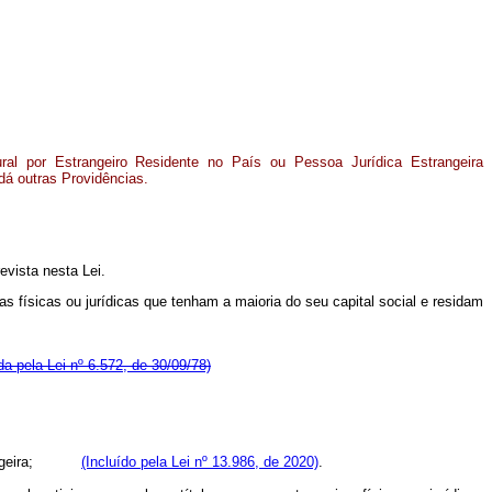
ral por Estrangeiro Residente no País ou Pessoa Jurídica Estrangeira
 dá outras Providências.
evista nesta Lei.
iras físicas ou jurídicas que tenham a maioria do seu capital social e residam
a pela Lei nº 6.572, de 30/09/78)
geira;
(Incluído pela Lei nº 13.986, de 2020)
.