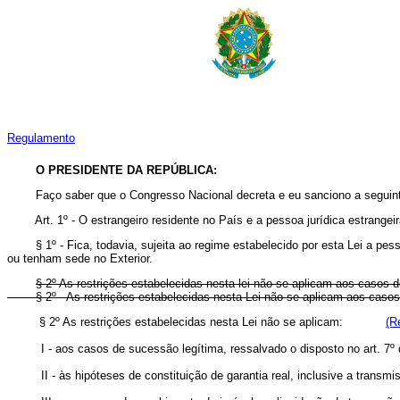
Regulamento
O PRESIDENTE DA REPÚBLICA:
Faço saber que o Congresso Nacional decreta e eu sanciono a seguint
Art. 1º - O estrangeiro residente no País e a pessoa jurídica estrangeir
§ 1º - Fica, todavia, sujeita ao regime estabelecido por esta Lei a pes
ou tenham sede no Exterior.
§ 2º As restrições estabelecidas nesta lei não se aplicam aos casos
§ 2º - As restrições estabelecidas nesta Lei não se aplicam aos c
§ 2º As restrições estabelecidas nesta Lei não se aplicam:
(R
I - aos casos de sucessão legítima, ressalvado o disposto no art. 7º 
II - às hipóteses de constituição de garantia real, inclusive a transm