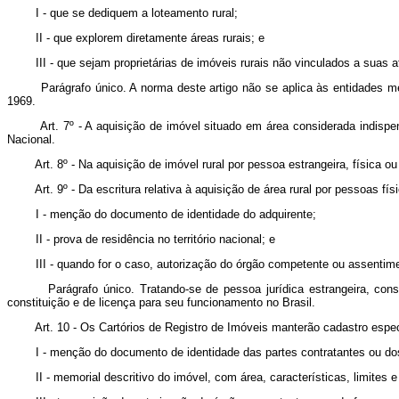
I - que se dediquem a loteamento rural;
II - que explorem diretamente áreas rurais; e
III - que sejam proprietárias de imóveis rurais não vinculados a suas at
Parágrafo único. A norma deste artigo não se aplica às entidades 
1969.
Art. 7º - A aquisição de imóvel situado em área considerada indisp
Nacional.
Art. 8º - Na aquisição de imóvel rural por pessoa estrangeira, física ou
Art. 9º - Da escritura relativa à aquisição de área rural por pessoas fí
I - menção do documento de identidade do adquirente;
II - prova de residência no território nacional; e
III - quando for o caso, autorização do órgão competente ou assentimen
Parágrafo único. Tratando-se de pessoa jurídica estrangeira, constar
constituição e de licença para seu funcionamento no Brasil.
Art. 10 - Os Cartórios de Registro de Imóveis manterão cadastro especia
I - menção do documento de identidade das partes contratantes ou dos r
II - memorial descritivo do imóvel, com área, características, limites e