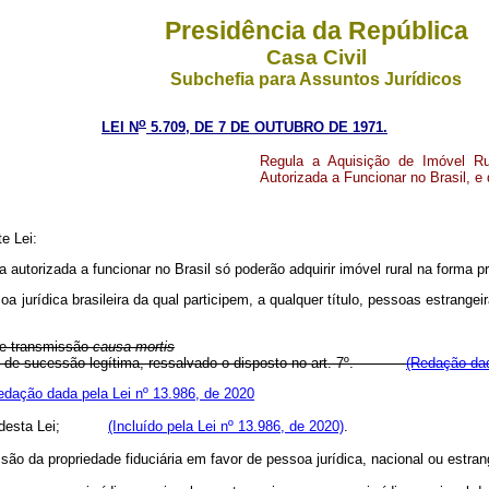
Presidência da República
Casa Civil
Subchefia para Assuntos Jurídicos
o
LEI N
5.709, DE 7 DE OUTUBRO DE 1971.
Regula a Aquisição de Imóvel Ru
Autorizada a Funcionar no Brasil, e
e Lei:
a autorizada a funcionar no Brasil só poderão adquirir imóvel rural na forma pr
soa jurídica brasileira da qual participem, a qualquer título, pessoas estrange
 de transmissão
causa mortis
asos de sucessão legítima, ressalvado o disposto no art. 7º.
(Redação dad
edação dada pela Lei nº 13.986, de 2020
desta Lei;
(Incluído pela Lei nº 13.986, de 2020)
.
issão da propriedade fiduciária em favor de pessoa jurídica, nacional ou estran