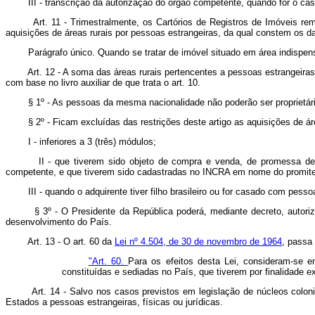
III - transcrição da autorização do órgão competente, quando for o cas
Art. 11 - Trimestralmente, os Cartórios de Registros de Imóveis re
aquisições de áreas rurais por pessoas estrangeiras, da qual constem os da
Parágrafo único. Quando se tratar de imóvel situado em área indispensáv
Art. 12 - A soma das áreas rurais pertencentes a pessoas estrangeiras
com base no livro auxiliar de que trata o art. 10.
§ 1º - As pessoas da mesma nacionalidade não poderão ser proprietárias,
§ 2º - Ficam excluídas das restrições deste artigo as aquisições de áre
I - inferiores a 3 (três) módulos;
II - que tiverem sido objeto de compra e venda, de promessa de comp
competente, e que tiverem sido cadastradas no INCRA em nome do promite
III - quando o adquirente tiver filho brasileiro ou for casado com pesso
§ 3º - O Presidente da República poderá, mediante decreto, autorizar a 
desenvolvimento do País.
Art. 13 - O art. 60 da
Lei nº 4.504, de 30 de novembro de 1964
, passa
"Art. 60.
Para os efeitos desta Lei, consideram-se em
constituídas e sediadas no País, que tiverem por finalidade ex
Art. 14 - Salvo nos casos previstos em legislação de núcleos coloni
Estados a pessoas estrangeiras, físicas ou jurídicas.