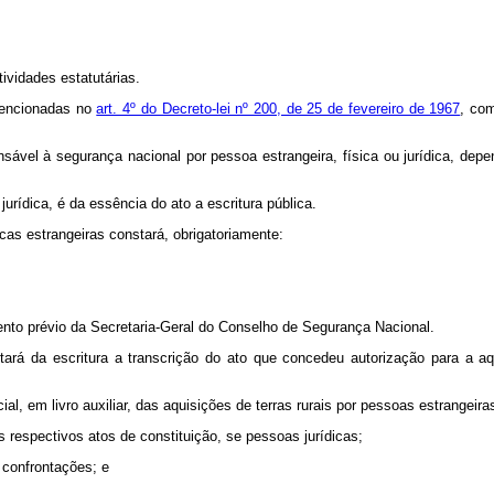
ividades estatutárias.
mencionadas no
art. 4º do Decreto-lei nº 200, de 25 de fevereiro de 1967
, com
ensável à segurança nacional por pessoa estrangeira, física ou jurídica, de
 jurídica, é da essência do ato a escritura pública.
sicas estrangeiras constará, obrigatoriamente:
to prévio da Secretaria-Geral do Conselho de Segurança Nacional.
á da escritura a transcrição do ato que concedeu autorização para a a
l, em livro auxiliar, das aquisições de terras rurais por pessoas estrangeiras
espectivos atos de constituição, se pessoas jurídicas;
 confrontações; e