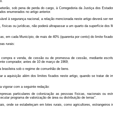
o.
meterão, sob pena de perda do cargo, à Corregedoria da Justiça dos Estados
dos enumerados no artigo anterior.
el à segurança nacional, a relação mencionada neste artigo deverá ser re
, físicas ou jurídicas, não poderá ultrapassar a um quarto da superfície dos
 em cada Município, de mais de 40% (quarenta por cento) do limite fixado 
as rurais:
ra e venda, de cessão ou de promessa de cessão, mediante escritura p
nte comprador, antes de 10 de março de 1969;
a brasileira sob o regime de comunhão de bens.
aquisição além dos limites fixados neste artigo, quando se tratar de imóve
 a vigorar com a seguinte redação:
presas particulares de colonização as pessoas físicas, nacionais ou estra
ecutar programa de valorização de área ou distribuição de terras".
ais, onde se estabeleçam em lotes rurais, como agricultores, estrangeiros i