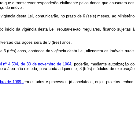
registro que a transcrever responderão civilmente pelos danos que causarem aos
eço do imóvel.
 vigência desta Lei, comunicarão, no prazo de 6 (seis) meses, ao Ministério
cio da vigência desta Lei, reputar-se-ão irregulares, ficando sujeitas à
ersão das ações será de 3 (três) anos.
 (três) anos, contados da vigência desta Lei, alienarem os imóveis rurais
Lei nº 4.504, de 30 de novembro de 1964
, poderão, mediante autorização do
 que a área não exceda, para cada adquirente, 3 (três) módulos de exploração
ubro de 1969,
em estudos e processos já concluídos, cujos projetos tenham