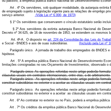
ou passivo, a emprêsa pública Banco Nacional do Desenvolvimento Econô
Art . 4º Os servidores, sob qualquer modalidade, da autarquia extint
de empregado sujeito à legislação vigente para as relações de emprêgo pr
serviço anterior.
(Vide Lei nº 6.000, de 1973)
§ 1º Os servidores que conservarem o vínculo estatutário serão incluído
§ 2º Aos servidores da extinta autarquia Banco Nacional do Desenvolvi
Decreto nº 34.625, de 16 de novembro de 1953, se estendem os mesmos benef
Art. 4
º
-A. O disposto no
art. 224 da Consolidação das Leis do Trabal
e Social - BNDES e aos de suas subsidiárias.
(Incluído pela Lei nº 
Parágrafo único. A jornada de trabalho dos empregados do BNDES e de sua
hipótese.
Art . 5º A emprêsa pública Banco Nacional do Desenvolvimento Econ
limitações consignadas no seu Orçamento de Investimentos, observado o 
Parágrafo único. As operações referidas neste artigo poderão formal
cláusulas usuais em contratos internacionais, entre elas, a de arbitramento.
Parágrafo único. As operações referidas neste artigo poderão formal
constituir subsidiárias no exterior e a aceitar as cláusulas usuais em 
Parágrafo único. As operações referidas neste artigo poderão formal
constituir subsidiárias no exterior e a aceitar as cláusulas usuais em contra
Art . 6º Ao contratar no exterior ou no País, poderá a emprêsa públ
Art . 7º Os créditos da emprêsa pública Banco Nacional do Desenvol