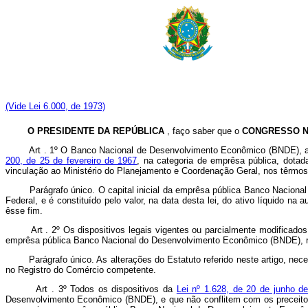
(Vide Lei 6.000, de 1973)
O PRESIDENTE DA REPÚBLICA
, faço saber que o
CONGRESSO N
Art . 1º O Banco Nacional de Desenvolvimento Econômico (BNDE), au
200, de 25 de fevereiro de 1967
, na categoria de emprêsa pública, dota
vinculação ao Ministério do Planejamento e Coordenação Geral, nos têrmo
Parágrafo único. O capital inicial da emprêsa pública Banco Nacional d
Federal, e é constituído pelo valor, na data desta lei, do ativo líquido n
êsse fim.
Art . 2º Os dispositivos legais vigentes ou parcialmente modificado
emprêsa pública Banco Nacional do Desenvolvimento Econômico (BNDE), reg
Parágrafo único. As alterações do Estatuto referido neste artigo, necess
no Registro do Comércio competente.
Art . 3º Todos os dispositivos da
Lei nº 1.628, de 20 de junho d
Desenvolvimento Econômico (BNDE), e que não conflitem com os preceitos l