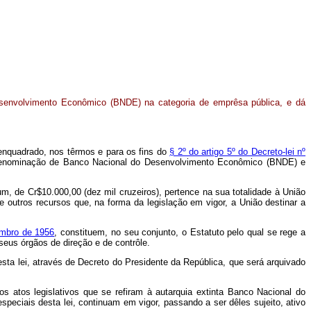
senvolvimento Econômico (BNDE) na categoria de emprêsa pública, e dá
 enquadrado, nos têrmos e para os fins do
§ 2º do artigo 5º do Decreto-lei nº
m a denominação de Banco Nacional do Desenvolvimento Econômico (BNDE) e
de Cr$10.000,00 (dez mil cruzeiros), pertence na sua totalidade à União
de outros recursos que, na forma da legislação em vigor, a União destinar a
embro de 1956
, constituem, no seu conjunto, o Estatuto pelo qual se rege a
eus órgãos de direção e de contrôle.
ta lei, através de Decreto do Presidente da República, que será arquivado
 atos legislativos que se refiram à autarquia extinta Banco Nacional do
eciais desta lei, continuam em vigor, passando a ser dêles sujeito, ativo