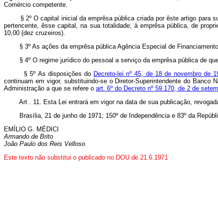
Comércio competente.
§ 2º O capital inicial da emprêsa pública criada por êste artigo para suce
pertencente, êsse capital, na sua totalidade, à emprêsa pública, de pr
10,00 (dez cruzeiros).
§ 3º As ações da emprêsa pública Agência Especial de Financiamento Ind
§ 4º O regime jurídico do pessoal a serviço da emprêsa pública de que tr
§ 5º As disposições do
Decreto-lei nº 45, de 18 de novembro de 1
continuam em vigor, substituindo-se o Diretor-Superintendente do Banco
Administração a que se refere o
art. 6º do Decreto nº 59.170, de 2 de sete
Art . 11. Esta Lei entrará em vigor na data de sua publicação, revoga
Brasília, 21 de junho de 1971; 150º de Independência e 83º da Repúbli
EMÍLIO G. MÉDICI
Armando de Brito
João Paulo dos Reis Velloso
Este texto não substitui o publicado no DOU de 21.6.1971