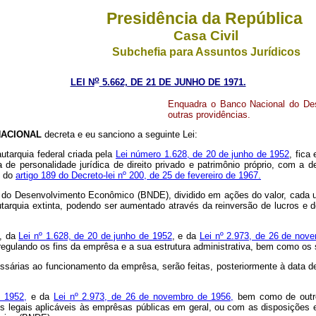
Presidência da República
Casa Civil
Subchefia para Assuntos Jurídicos
o
LEI N
5.662, DE 21 DE JUNHO DE 1971.
Enquadra o Banco Nacional do De
outras providências.
ACIONAL
decreta e eu sanciono a seguinte Lei:
tarquia federal criada pela
Lei número 1.628, de 20 de junho de 1952
, fica
da de personalidade jurídica de direito privado e patrimônio próprio, co
s do
artigo 189 do Decreto-lei nº 200, de 25 de fevereiro de 1967.
o Desenvolvimento Econômico (BNDE), dividido em ações do valor, cada um, 
a autarquia extinta, podendo ser aumentado através da reinversão de lucros e 
s, da
Lei nº 1.628, de 20 de junho de 1952
, e da
Lei nº 2.973, de 26 de nov
ulando os fins da emprêsa e a sua estrutura administrativa, bem como os s
árias ao funcionamento da emprêsa, serão feitas, posteriormente à data des
e 1952,
e da
Lei nº 2.973, de 26 de novembro de 1956,
bem como de outros
egais aplicáveis às emprêsas públicas em geral, ou com as disposições esp