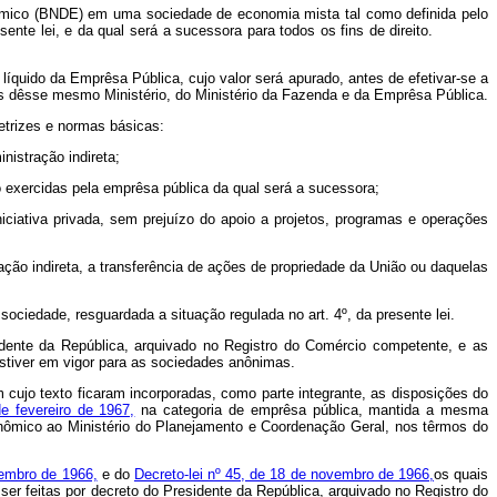
nômico (BNDE) em uma sociedade de economia mista tal como definida pelo
esente lei, e da qual será a sucessora para todos os fins de direito.
íquido da Emprêsa Pública, cujo valor será apurado, antes de efetivar-se a
es dêsse mesmo Ministério, do Ministério da Fazenda e da Emprêsa Pública.
retrizes e normas básicas:
istração indireta;
exercidas pela emprêsa pública da qual será a sucessora;
iativa privada, sem prejuízo do apoio a projetos, programas e operações
ão indireta, a transferência de ações de propriedade da União ou daquelas
ciedade, resguardada a situação regulada no art. 4º, da presente lei.
idente da República, arquivado no Registro do Comércio competente, e as
stiver em vigor para as sociedades anônimas.
m cujo texto ficaram incorporadas, como parte integrante, as disposições do
de fevereiro de 1967,
na categoria de emprêsa pública, mantida a mesma
onômico ao Ministério do Planejamento e Coordenação Geral, nos têrmos do
tembro de 1966,
e do
Decreto-lei nº 45, de 18 de novembro de 1966,
os quais
er feitas por decreto do Presidente da República, arquivado no Registro do