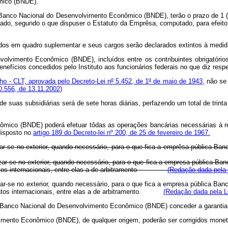
mico (BNDE).
a Banco Nacional do Desenvolvimento Econômico (BNDE), terão o prazo de 1 (u
ivado, segundo o que dispuser o Estatuto da Emprêsa, computado, para efeito
s em quadro suplementar e seus cargos serão declarados extintos à medida
mento Econômico (BNDE), incluídos entre os contribuintes obrigatórios d
ícios concedidos pelo Instituto aos funcionários federais no que diz respeit
ho - CLT, aprovada pelo Decreto-Lei n
º
5.452, de 1
º
de maio de 1943,
não se 
10.556, de 13.11.2002)
s subsidiárias será de sete horas diárias, perfazendo um total de trinta 
ômico (BNDE) poderá efetuar tôdas as operações bancárias necessárias à r
disposto no
artigo 189 do Decreto-lei nº 200, de 25 de fevereiro de 1967.
izar-se no exterior, quando necessário, para o que fica a emprêsa pública 
izar-se no exterior, quando necessário, para o que fica a empresa pública 
contratos internacionais, entre elas a de arbitramento
(Redação dada pela 
izar-se no exterior, quando necessário, para o que fica a empresa pública 
tos internacionais, entre elas a de arbitramento.
(Redação dada pela Le
ica Banco Nacional do Desenvolvimento Econômico (BNDE) conceder a garantia 
vimento Econômico (BNDE), de qualquer origem, poderão ser corrigidos monet