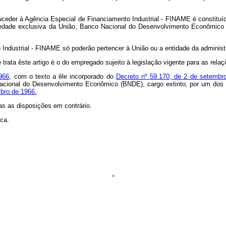
der à Agência Especial de Financiamento Industrial - FINAME é constituído p
opriedade exclusiva da União, Banco Nacional do Desenvolvimento Econômic
ustrial - FINAME só poderão pertencer à União ou a entidade da administr
ata êste artigo é o do empregado sujeito à legislação vigente para as rela
966,
com o texto a êle incorporado do
Decreto nº 59.170, de 2 de setembr
 Nacional do Desenvolvimento Econômico (BNDE), cargo extinto, por um dos 
mbro de 1966.
das as disposições em contrário.
ca.
*