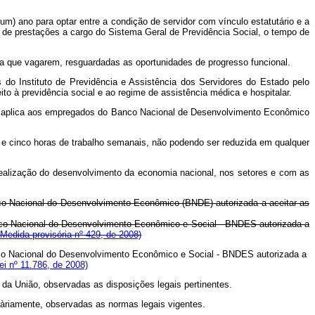
m) ano para optar entre a condição de servidor com vínculo estatutário e a
 de prestações a cargo do Sistema Geral de Previdência Social, o tempo de
 que vagarem, resguardadas as oportunidades de progresso funcional.
o Instituto de Previdência e Assistência dos Servidores do Estado pelo
o à previdência social e ao regime de assistência médica e hospitalar.
aplica aos empregados do Banco Nacional de Desenvolvimento Econômico
e cinco horas de trabalho semanais, não podendo ser reduzida em qualquer
ealização do desenvolvimento da economia nacional, nos setores e com as
Banco Nacional do Desenvolvimento Econômico (BNDE) autorizada a aceitar as
Banco Nacional do Desenvolvimento Econômico e Social - BNDES autorizada a
Medida provisória nº 429, de 2008)
Banco Nacional do Desenvolvimento Econômico e Social - BNDES autorizada a
i nº 11.786, de 2008)
da União, observadas as disposições legais pertinentes.
àriamente, observadas as normas legais vigentes.