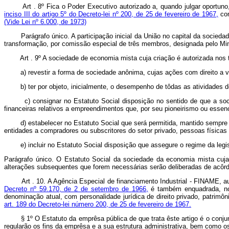
Art . 8º Fica o Poder Executivo autorizado a, quando julgar oport
inciso III do artigo 5º do Decreto-lei nº 200, de 25 de fevereiro de 1967,
com
(Vide Lei nº 6.000, de 1973)
Parágrafo único. A participação inicial da União no capital da sociedade 
transformação, por comissão especial de três membros, designada pelo Min
Art . 9º A sociedade de economia mista cuja criação é autorizada nos 
a) revestir a forma de sociedade anônima, cujas ações com direito a voto
b) ter por objeto, inicialmente, o desempenho de tôdas as atividades de
c) consignar no Estatuto Social disposição no sentido de que a socieda
financeiras relativos a empreendimentos que, por seu pioneirismo ou essenc
d) estabelecer no Estatuto Social que será permitida, mantido sempre o c
entidades a compradores ou subscritores do setor privado, pessoas físicas 
e) incluir no Estatuto Social disposição que assegure o regime da legisla
Parágrafo único. O Estatuto Social da sociedade da economia mista cuja
alterações subsequentes que forem necessárias serão deliberadas de acôrd
Art . 10. A Agência Especial de financiamento Industrial - FINAME, au
Decreto nº 59.170, de 2 de setembro de 1966,
é também enquadrada, no
denominação atual, com personalidade jurídica de direito privado, patri
art. 189 do Decreto-lei número 200, de 25 de fevereiro de 1967.
§ 1º O Estatuto da emprêsa pública de que trata êste artigo é o conjunt
regularão os fins da emprêsa e a sua estrutura administrativa, bem como o