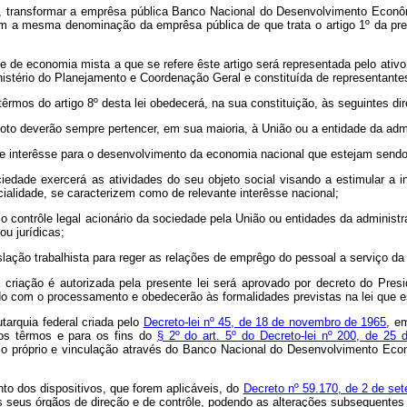
uno, transformar a emprêsa pública Banco Nacional do Desenvolvimento Eco
 a mesma denominação da emprêsa pública de que trata o artigo 1º da pr
de economia mista a que se refere êste artigo será representada pelo ativo l
istério do Planejamento e Coordenação Geral e constituída de representant
têrmos do artigo 8º desta lei obedecerá, na sua constituição, às seguintes di
 deverão sempre pertencer, em sua maioria, à União ou a entidade da admin
 interêsse para o desenvolvimento da economia nacional que estejam sendo 
de exercerá as atividades do seu objeto social visando a estimular a inic
ialidade, se caracterizem como de relevante interêsse nacional;
ontrôle legal acionário da sociedade pela União ou entidades da administraç
ou jurídicas;
ção trabalhista para reger as relações de emprêgo do pessoal a serviço da so
 criação é autorizada pela presente lei será aprovado por decreto do Pres
o com o processamento e obedecerão às formalidades previstas na lei que e
tarquia federal criada pelo
Decreto-lei nº 45, de 18 de novembro de 1965
, e
s têrmos e para os fins do
§ 2º do art. 5º do Decreto-lei nº 200, de 25 
mônio próprio e vinculação através do Banco Nacional do Desenvolvimento Ec
o dos dispositivos, que forem aplicáveis, do
Decreto nº 59.170, de 2 de se
s seus órgãos de direção e de contrôle, podendo as alterações subsequentes s