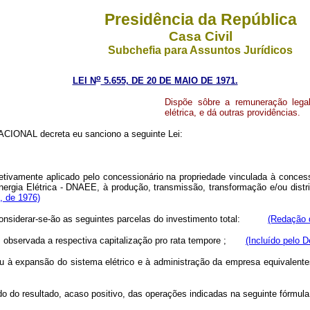
Presidência da República
Casa Civil
Subchefia para Assuntos Jurídicos
o
LEI N
5.655, DE 20 DE MAIO DE 1971.
Dispõe sôbre a remuneração legal
elétrica, e dá outras providências.
IONAL decreta eu sanciono a seguinte Lei:
tivamente aplicado pelo concessionário na propriedade vinculada à conces
nergia Elétrica - DNAEE, à produção, transmissão, transformação e/ou distri
, de 1976)
considerar-se-ão as seguintes parcelas do investimento total:
(Redação d
, observada a respectiva capitalização pro rata tempore ;
(Incluído pelo D
 à expansão do sistema elétrico e à administração da empresa equivale
do do resultado, acaso positivo, das operações indicadas na seguinte 