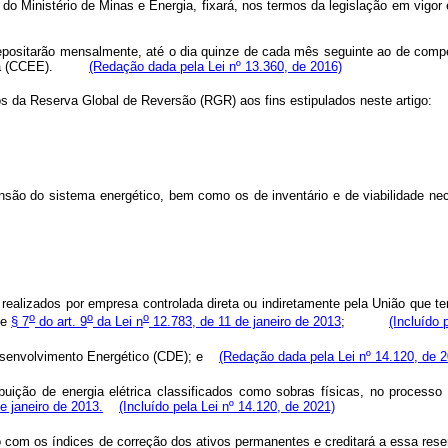
nistério de Minas e Energia, fixará, nos termos da legislação em vigor e
depositarão mensalmente, até o dia quinze de cada mês seguinte ao de comp
étrica (CCEE).
(Redação dada pela Lei nº 13.360, de 2016)
rsos da Reserva Global de Reversão (RGR) aos fins estipulados neste art
pansão do sistema energético, bem como os de inventário e de viabilidad
 realizados por empresa controlada direta ou indiretamente pela União que 
o
o
o
me
§ 7
do art. 9
da Lei n
12.783, de 11 de janeiro de 2013
;
(Incluído 
 Desenvolvimento Energético (CDE); e
(Redação dada pela Lei nº 14.120, de 2
ibuição de energia elétrica classificados como sobras físicas, no process
de janeiro de 2013.
(Incluído pela Lei nº 14.120, de 2021)
 índices de correção dos ativos permanentes e creditará a essa reserva j