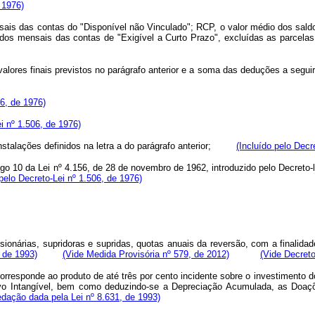
 1976)
s das contas do "Disponível não Vinculado"; RCP, o valor médio dos saldo
 saldos mensais das contas de "Exigível a Curto Prazo", excluídas as pa
es finais previstos no parágrafo anterior e a soma das deduções a seguir
06, de 1976)
ei nº 1.506, de 1976)
stalações definidos na letra a do parágrafo anterior;
(Incluído pelo Decr
o 10 da Lei nº 4.156, de 28 de novembro de 1962, introduzido pelo Decreto-le
 pelo Decreto-Lei nº 1.506, de 1976)
onárias, supridoras e supridas, quotas anuais da reversão, com a finalida
 de 1993)
(Vide Medida Provisória nº 579, de 2012)
(Vide Decreto
esponde ao produto de até três por cento incidente sobre o investimento do
ivo Intangível, bem como deduzindo-se a Depreciação Acumulada, as Doaç
dação dada pela Lei nº 8.631, de 1993)