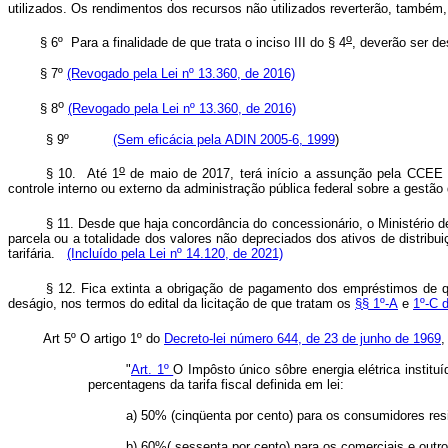
utilizados. Os rendimentos dos recursos não utilizados reverterão, t
o
§ 6º Para a finalidade de que trata o inciso III do § 4
, deverão ser 
§ 7º
(Revogado pela Lei nº 13.360, de 2016)
o
§ 8
(Revogado pela Lei nº 13.360, de 2016)
§ 9º
(Sem eficácia pela ADIN 2005-6, 1999
)
o
§ 10. Até 1
de maio de 2017, terá início a assunção pela CCEE 
controle interno ou externo da administração pública federal sobre a gestã
§ 11. Desde que haja concordância do concessionário, o Ministério de
parcela ou a totalidade dos valores não depreciados dos ativos de distribu
tarifária.
(Incluído pela Lei nº 14.120, de 2021)
§ 12. Fica extinta a obrigação de pagamento dos empréstimos de que
deságio, nos termos do edital da licitação de que tratam os
§§ 1º-A
e
1º-C d
Art 5º O artigo 1º do
Decreto-lei número 644, de 23 de junho de 1969
,
"
Art. 1º
O Impôsto único sôbre energia elétrica institu
percentagens da tarifa fiscal definida em lei:
a) 50% (cinqüenta por cento) para os consumidores res
b) 60%( sessenta por cento) para os comerciais e outr