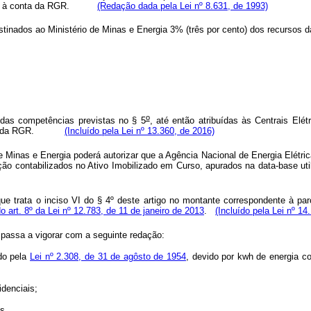
ambém, à conta da RGR.
(Redação dada pela Lei nº 8.631, de 1993)
destinados ao Ministério de Minas e Energia 3% (três por cento) dos re
o
das competências previstas no § 5
, até então atribuídas às Centrais Elét
o da RGR.
(Incluído pela Lei nº 13.360, de 2016)
 Minas e Energia poderá autorizar que a Agência Nacional de Energia Elétrica
ição contabilizados no Ativo Imobilizado em Curso, apurados na data-base uti
 trata o inciso VI do § 4º deste artigo no montante correspondente à parc
o art. 8º da Lei nº 12.783, de 11 de janeiro de 2013
.
(Incluído pela Lei nº 14
 passa a vigorar com a seguinte redação:
ído pela
Lei nº 2.308, de 31 de agôsto de 1954
, devido por kwh de energia 
idenciais;
os