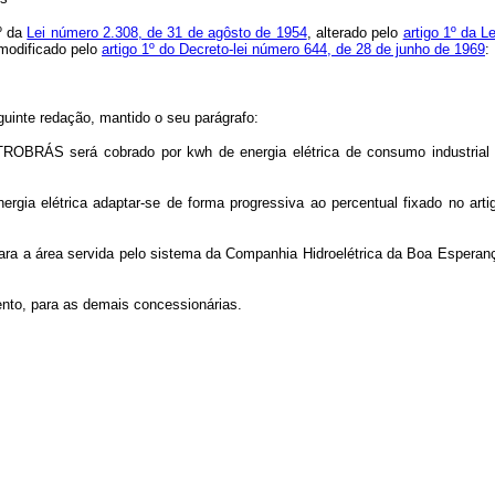
º da
Lei número 2.308, de 31 de agôsto de 1954
, alterado pelo
artigo 1º da 
 modificado pelo
artigo 1º do Decreto-lei número 644, de 28 de junho de 1969
:
uinte redação, mantido o seu parágrafo:
OBRÁS será cobrado por kwh de energia elétrica de consumo industrial e eq
gia elétrica adaptar-se de forma progressiva ao percentual fixado no art
ara a área servida pelo sistema da Companhia Hidroelétrica da Boa Esperanç
to, para as demais concessionárias.