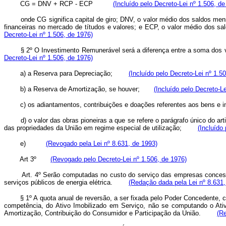
CG = DNV + RCP - ECP
(Incluído pelo Decreto-Lei nº 1.506, de
onde CG significa capital de giro; DNV, o valor médio dos saldos mensai
financeiras no mercado de títudos e valores; e ECP, o valor médio dos
Decreto-Lei nº 1.506, de 1976)
§ 2º O Investimento Remunerável será a diferença entre a soma dos valor
Decreto-Lei nº 1.506, de 1976)
a) a Reserva para Depreciação;
(Incluído pelo Decreto-Lei nº 1.5
b) a Reserva de Amortização, se houver;
(Incluído pelo Decreto-L
c) os adiantamentos, contribuições e doações referentes aos bens e in
d) o valor das obras pioneiras a que se refere o parágrafo único do artig
das propriedades da União em regime especial de utilização;
(Incluído
e)
(Revogado pela Lei nº 8.631, de 1993)
Art 3º
(Revogado pelo Decreto-Lei nº 1.506, de 1976)
Art. 4º Serão computadas no custo do serviço das empresas concessi
serviços públicos de energia elétrica.
(Redação dada pela Lei nº 8.631,
§ 1º A quota anual de reversão, a ser fixada pelo Poder Concedente, corr
competência, do Ativo Imobilizado em Serviço, não se computando o At
Amortização, Contribuição do Consumidor e Participação da União.
(Re