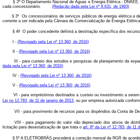
§ 2º O Departamento Nacional de Águas e Energia Elétrica - DNAEE, do Mi
cada concessionário.
(Redação dada pela Lei nº 8.631, de 1993)
§ 3º Os concessionários de serviços públicos de energia elétrica a 
corrente a ser indicada pela Câmara de Comercialização de Energia El
o
§ 4
O poder concedente definirá a destinação específica dos recu
I -
(Revogado pela Lei nº 13.360, de 2016)
II -
(Revogado pela Lei nº 13.360, de 2016)
III - para custeio dos estudos e pesquisas de planejamento da ex
dada pela Lei nº 13.360, de 2016)
IV -
(Revogado pela Lei nº 13.360, de 2016)
V -
(Revogado pela Lei nº 13.360, de 2016)
VI - para empréstimos destinados a custeio ou investimento a serem
Lei no 12.783, de 11 de janeiro de 2013
, ou por empresa autorizada confor
VII - para provimento de recursos para os dispêndios da Conta de
VIII - para pagamento do valor não depreciado dos ativos de distr
licitação para desestatização de que trata o
art. 8º da Lei nº 12.783, de 11 
§ 5º A ELETROBRÁS procederá a correção mensal da RGR de acordo com os