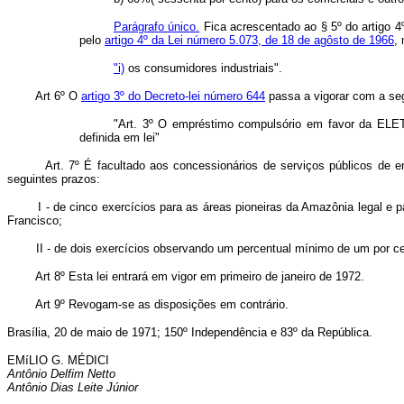
Parágrafo único.
Fica acrescentado ao § 5º do artigo 4
pelo
artigo 4º da Lei número 5.073, de 18 de agôsto de 1966
,
"i)
os consumidores industriais".
Art 6º O
artigo 3º do Decreto-lei número 644
passa a vigorar com a seg
"Art. 3º O empréstimo compulsório em favor da ELETR
definida em lei"
Art. 7º É facultado aos concessionários de serviços públicos de ener
seguintes prazos:
I - de cinco exercícios para as áreas pioneiras da Amazônia legal e p
Francisco;
II - de dois exercícios observando um percentual mínimo de um por cen
Art 8º Esta lei entrará em vigor em primeiro de janeiro de 1972.
Art 9º Revogam-se as disposições em contrário.
Brasília, 20 de maio de 1971; 150º Independência e 83º da República.
EMíLIO G. MÉDICI
Antônio Delfim Netto
Antônio Dias Leite Júnior