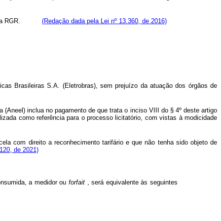
cursos da RGR.
(Redação dada pela Lei nº 13.360, de 2016)
ricas Brasileiras S.A. (Eletrobras), sem prejuízo da atuação dos órgãos de
 (Aneel) inclua no pagamento de que trata o inciso VIII do § 4º deste artigo
lizada como referência para o processo licitatório, com vistas à modicidade
ela com direito a reconhecimento tarifário e que não tenha sido objeto de
.120, de 2021)
consumida, a medidor ou
forfait
, será equivalente às seguintes