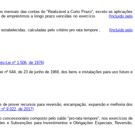
s mensais das contas do "Realizável a Curto Prazo", exceto as aplicações
rcelas de empréstimos a longo prazo vencidas no exercício.
(Incluído pelo
 estabelecidas, calculadas pelo critério pro rata tempore ;
(Incluído pelo
eto-Lei nº 1.506, de 1976)
i nº 644, de 23 de junho de 1969, dos bens e instalações para uso futuro e
de de prover recursos para reversão, encampação, expansão e melhoria dos
 nº 9.022, de 2017)
 concessionário composto pelo saldo "pro-rata tempore", nos exercícios de
ões e Subvenções para Investimentos e Obrigações Especiais, Reversão,