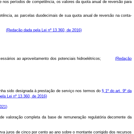
 nos períodos de competência, os valores da quota anual de reversão para
etência, as parcelas duodecimais de sua quota anual de reversão na conta-
igo:
(Redação dada pela Lei nº 13.360, de 2016)
e necessários ao aproveitamento dos potenciais hidroelétricos;
(Redação
tenha sido designada à prestação de serviço nos termos do
§ 1º do art. 9º da
pela Lei nº 13.360, de 2016)
021)
o de valoração completa da base de remuneração regulatória decorrente da
uros de cinco por cento ao ano sobre o montante corrigido dos recursos