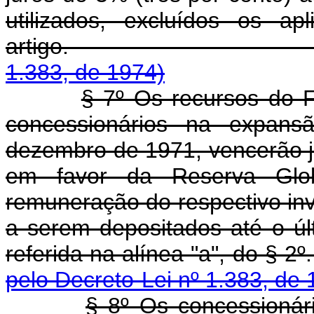
utilizados, excluídos os a
artigo
1.383, de 1974)
§ 7º Os recursos do 
concessionários na expan
dezembro de 1971, vencerão j
em favor da Reserva Glo
remuneração do respectivo in
a serem depositados até o úl
referida na alínea
pelo Decreto-Lei nº 1.383, de 
§ 8º Os concessionári