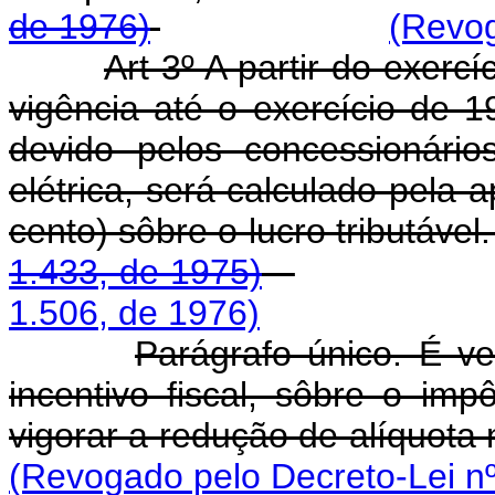
de 1976)
(Revog
Art 3º A partir do exer
vigência até o exercício de 1
devido pelos concessionário
elétrica, será calculado pela 
cento) sôbre o lucro
1.433, de 1975)
1.506, de 1976)
Parágrafo único. É ve
incentivo fiscal, sôbre o imp
vigorar a redução de alíquota 
(Revogado pelo Decreto-Lei nº