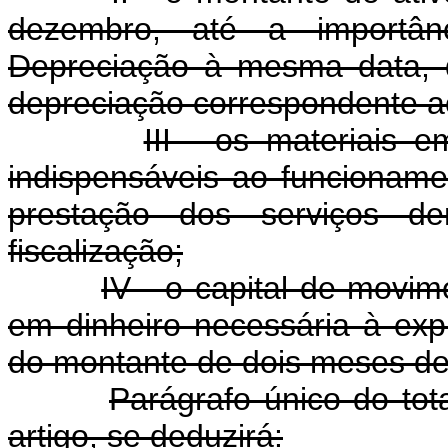
dezembro, até a importâ
Depreciação à mesma data, 
depreciação correspondente ao
III - os materiais 
indispensáveis ao funcionam
prestação dos serviços de
fiscalização;
IV - o capital de movim
em dinheiro necessária à exp
do montante de dois meses de
Parágrafo único do tot
artigo, se deduzirá: