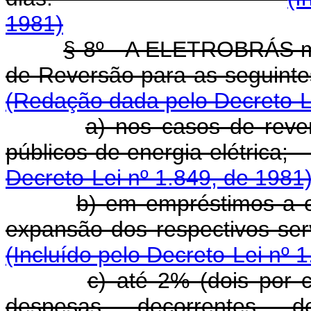
1981)
§ 8º - A ELETROBRÁS m
de Reversão para a
(Redação dada pelo Decreto-Le
a) nos casos de rev
públicos de ener
Decreto-Lei nº 1.849, de 1981
b) em empréstimos a c
expansão dos re
(Incluído pelo Decreto-Lei nº 
c) até 2% (dois por 
despesas decorrentes 