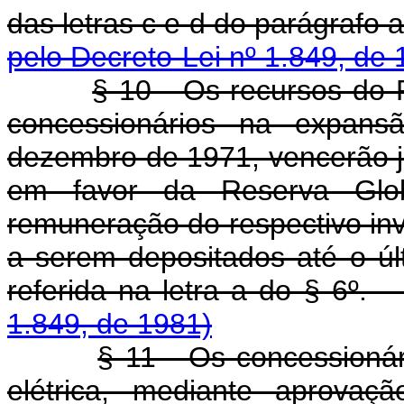
das letras c e d do 
pelo Decreto-Lei nº 1.849, de 
§ 10 - Os recursos do 
concessionários na expan
dezembro de 1971, vencerão j
em favor da Reserva Glo
remuneração do respectivo in
a serem depositados até o úl
referida na letra a do
1.849, de 1981)
§ 11 - Os concessionár
elétrica, mediante aprovaç