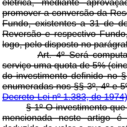
elétrica, mediante aprovaç
promover a conversão da Rese
Fundo, existentes a 31 de 
Reversão e respectivo Fundo
logo, pelo disposto no parágraf
Art. 4º Será compu
serviço uma quota de 5% (cinco
do investimento definido no §
enumeradas nos §§ 3
Decreto-Lei nº 1.383, de 1974
§ 1º O investimento que
mencionada neste artigo é 