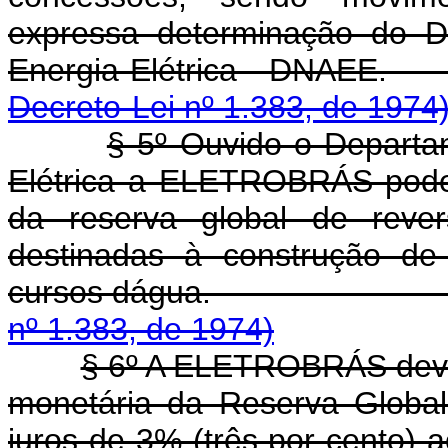
expressa determinação do D
Energia Elétrica
Decreto-Lei nº 1.383, de 1974
§ 5º Ouvido o Departa
Elétrica a ELETROBRÁS poder
da reserva global de reve
destinadas à construção de 
cursos dágu
nº 1.383, de 1974)
§ 6º A ELETROBRÁS deve
monetária da Reserva Globa
juros de 3% (três por cento) 