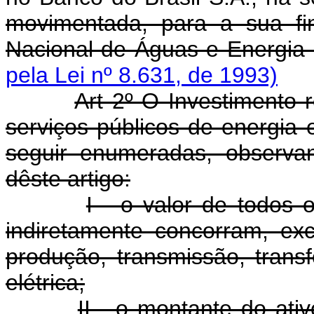
movimentada, para a sua fi
Nacional de Águas e Energia 
pela Lei nº 8.631, de 1993)
Art 2º O Investimento 
serviços públicos de energia 
seguir enumeradas, observa
dêste artigo:
I - o valor de todos 
indiretamente concorram, ex
produção, transmissão, trans
elétrica;
II - o montante do ati