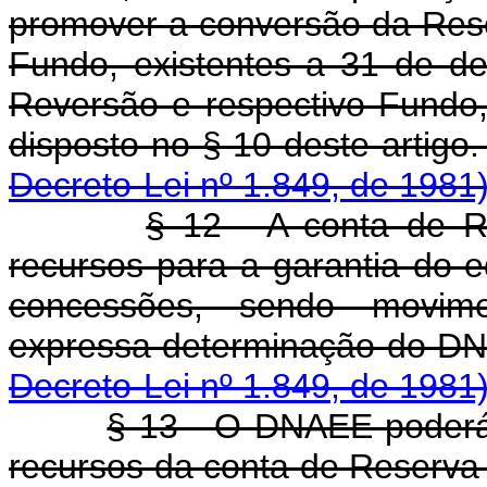
promover a conversão da Rese
Fundo, existentes a 31 de 
Reversão e respectivo Fundo
disposto no § 10 
Decreto-Lei nº 1.849, de 1981
§ 12 - A conta de R
recursos para a garantia do e
concessões, sendo movi
expressa determin
Decreto-Lei nº 1.849, de 1981
§ 13 - O DNAEE poderá u
recursos da conta de Reserva 