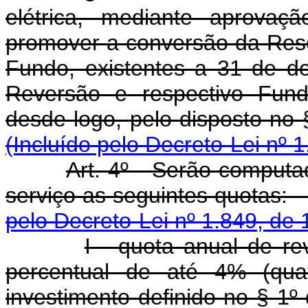
elétrica, mediante aprovaç
promover a conversão da Rese
Fundo, existentes a 31 de 
Reversão e respectivo Fund
desde logo, pelo disp
(Incluído pelo Decreto-Lei nº 
Art. 4º - Serão comput
serviço as segui
pelo Decreto-Lei nº 1.849, de 
I - quota anual de re
percentual de até 4% (qua
investimento defini