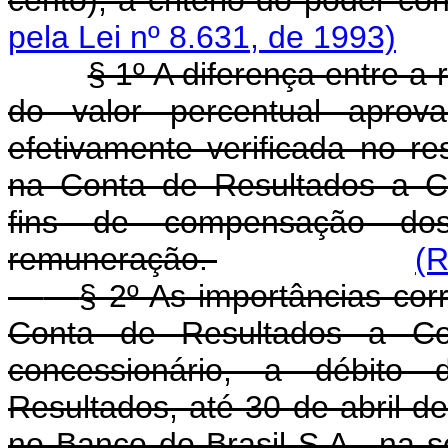
pela Lei nº 8.631, de 1993)
§ 1º A diferença entre a
do valor percentual apro
efetivamente verificada no re
na Conta de Resultados a C
fins de compensação dos
remuneração.
(R
§ 2º As importâncias co
Conta de Resultados a Co
concessionário, a débit
Resultados, até 30 de abril d
no Banco do Brasil S.A., na 