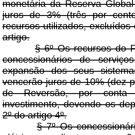
monetária da Reserva Globa
juros de 3% (três por cent
recursos utilizados, excluídos
artigo.
§ 6º Os recursos do 
concessionários de serviço
expansão dos seus sistem
vencerão juros de 10% (dez p
de Reversão, por conta 
investimento, devendo os de
2º do artigo 4º.
§ 7º Os concessionári