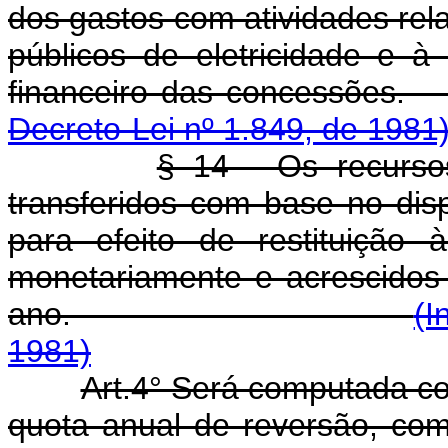
dos gastos com atividades rela
públicos de eletricidade e à
financeiro das
Decreto-Lei nº 1.849, de 1981
§ 14 - Os recurso
transferidos com base no disp
para efeito de restituição 
monetariamente e acrescidos 
ano.
(I
1981)
Art.4° Será computada c
quota anual de reversão, com