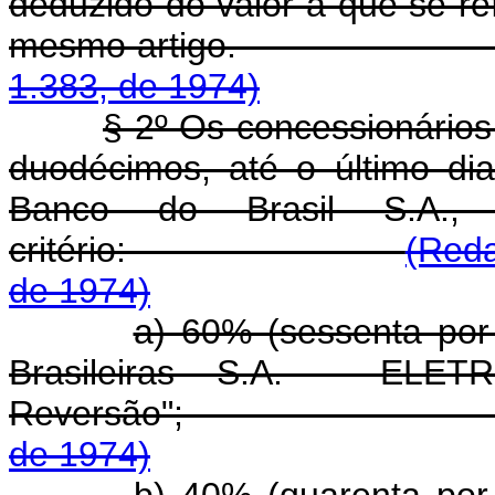
deduzido do valor a que se re
mesmo artigo
1.383, de 1974)
§ 2º Os concessionários
duodécimos, até o último di
Banco do Brasil S.A.
critério:
(Reda
de 1974)
a) 60% (sessenta por 
Brasileiras S.A. - ELE
Reversão"
de 1974)
b) 40% (quarenta por 