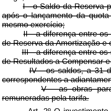
I - o Saldo da Reserva 
após o lançamento da quota
mesmo exercício;
II - a diferença entre o
de Reserva da Amortização e 
III - a diferença entre 
de Resultados a Compensar e 
IV - os saldos, a 31
correspondentes a adiantament
V - as obras par
remuneradas pela tarifa.
Art. 2º O investimento 