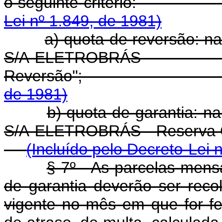
o seguinte crité
Lei nº 1.849, de 1981)
a) quota de reversão: na 
S/A-ELETROBRÁS 
Reversão"
de 1981)
b) quota de garantia: na
S/A-ELETROBRÁS - Res
(Incluído pelo Decreto-Lei 
§ 7º - As parcelas mens
de garantia deverão ser rec
vigente no mês em que for fe