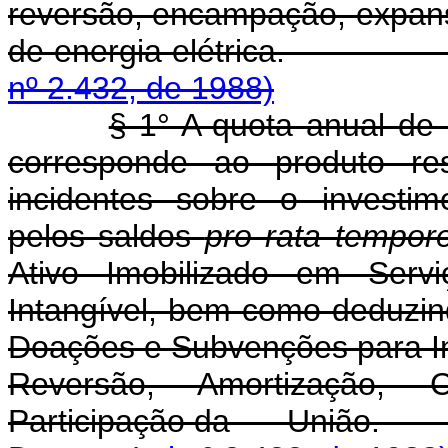
reversão, encampação, expans
de energia elétri
nº 2.432, de 1988)
§ 1° A quota anual de 
corresponde ao produto res
incidentes sobre o investi
pelos saldos
pro rata tempo
Ativo Imobilizado em Serv
Intangível, bem como deduzi
Doações e Subvenções para In
Reversão, Amortização, 
Participação d