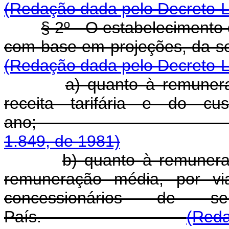
(Redação dada pelo Decreto-Le
§ 2º - O estabelecimento 
com base em projeç
(Redação dada pelo Decreto-Le
a) quanto à remunera
receita tarifária e do cu
ano
1.849, de 1981)
b) quanto à remunera
remuneração média, por via
concessionários de s
País.
(Reda