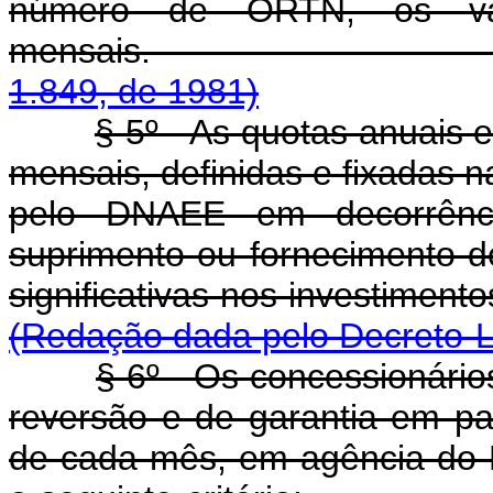
número de ORTN, os valo
mensais
1.849, de 1981)
§ 5º - As quotas anuais 
mensais, definidas e fixadas n
pelo DNAEE em decorrênci
suprimento ou fornecimento de
significativas nos i
(Redação dada pelo Decreto-Le
§ 6º - Os concessionário
reversão e de garantia em par
de cada mês, em agência do 