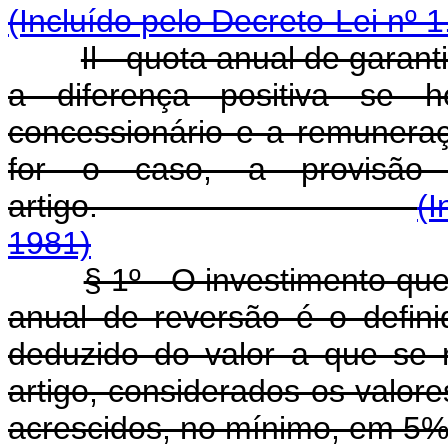
(Incluído pelo Decreto-Lei nº 
Il - quota anual de garan
a diferença positiva se 
concessionário e a remuneraç
for o caso, a provisã
artigo.
(I
1981)
§ 1º - O investimento que
anual de reversão é o defini
deduzido do valor a que se 
artigo, considerados os valor
acrescidos, no mínimo