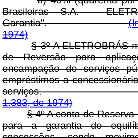
Brasileiras S.A. - ELE
Garantia".
(I
1974)
§ 3º A ELETROBRÁS mo
de Reversão para aplica
encampação de serviços púb
empréstimos a concessionário
serviços
1.383, de 1974)
§ 4º A conta de Reserva 
para a garantia do equilí
concessões, sendo movi