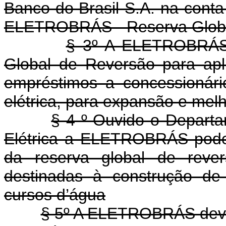
Banco do Brasil S.A. na conta "
ELETROBRÁS - Reserva Globa
§ 3º A ELETROBRÁS 
Global de Reversão para apl
empréstimos a concessionári
elétrica, para expansão e melh
§ 4 º Ouvido o Depart
Elétrica a ELETROBRÁS poder
da reserva global de reve
destinadas à construção de 
cursos d’água
§ 5º A ELETROBRÁS deve