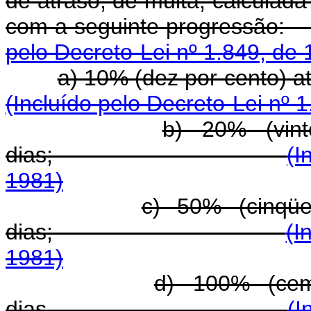
de atraso, de multa, calculada
com a seguinte 
pelo Decreto-Lei nº 1.849, de 
a) 10% (dez por ce
(Incluído pelo Decreto-Lei nº 
b) 20% (vint
dias;
(I
1981)
c) 50% (cinqüe
dias;
(I
1981)
d) 100% (cem
dias.
(I