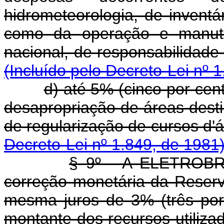
hidrometeorologia, de inventár
como da operação e manute
nacional, de resp
(Incluído pelo Decreto-Lei nº 
d) até 5% (cinco por ce
desapropriação de áreas desti
de regularização de
Decreto-Lei nº 1.849, de 1981
§ 9º - A ELETROBR
correção monetária da Reserv
mesma juros de 3% (três por
montante dos recursos utiliza