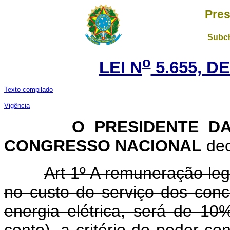
Pres
Subch
o
LEI N
5.655, DE
Texto compilado
Vigência
O PRESIDENTE D
CONGRESSO NACIONAL
dec
Art 1º A remuneração leg
no custo do serviço dos conc
energia elétrica, será de 1
cento), a critério do poder co