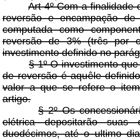
Art 4º Com a finalidade
reversão e encampação de s
computada como component
reversão de 3% (três por c
investimento definido no parágr
§ 1º O investimento que
de reversão é aquêle definido
valor a que se refere o it
artigo.
§ 2º Os concessionári
elétrica depositarão suas
duodécimos, até o ultimo di