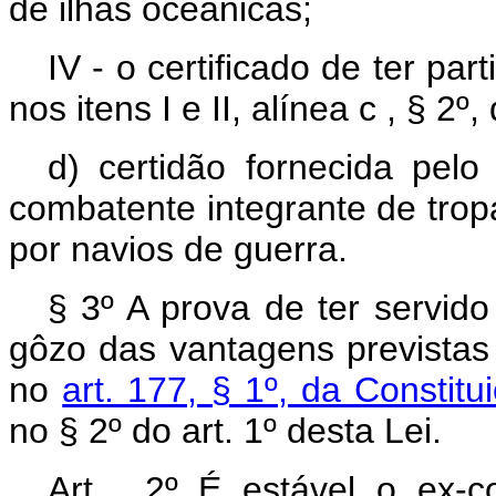
de ilhas oceânicas;
IV - o certificado de ter pa
nos itens I e II, alínea c , § 2º
d) certidão fornecida pelo 
combatente integrante de trop
por navios de guerra.
§ 3º A prova de ter servid
gôzo das vantagens previstas 
no
art. 177, § 1º, da Constit
no § 2º do art. 1º desta Lei.
Art . 2º É estável o ex-co