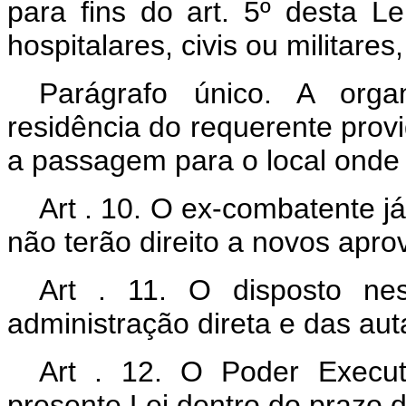
para fins do art. 5º desta L
hospitalares, civis ou militare
Parágrafo único. A orga
residência do requerente prov
a passagem para o local onde e
Art . 10. O ex-combatente j
não terão direito a novos apro
Art . 11. O disposto ne
administração direta e das aut
Art . 12. O Poder Execu
presente Lei dentro do prazo d