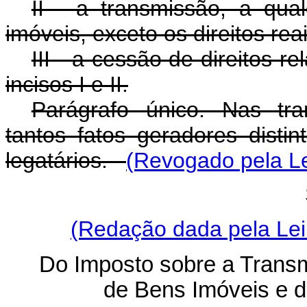
II - a transmissão, a qual
imóveis, exceto os direitos rea
III - a cessão de direitos r
incisos I e II.
Parágrafo único. Nas tr
tantos fatos geradores disti
legatários.
(Revogado pela L
(Redação dada pela Lei
Do Imposto sobre a Tran
de Bens Imóveis e de