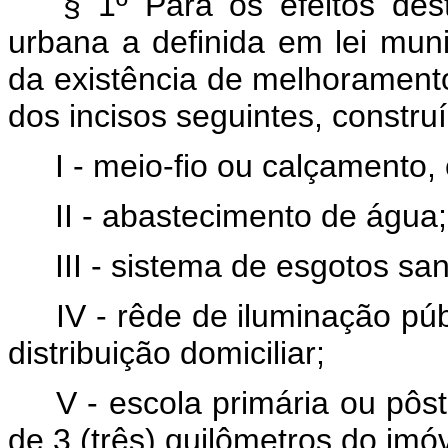
§ 1º Para os efeitos dê
urbana a definida em lei muni
da existência de melhorament
dos incisos seguintes, constru
I - meio-fio ou calçamento,
II - abastecimento de água;
III - sistema de esgotos san
IV - rêde de iluminação p
distribuição domiciliar;
V - escola primária ou pô
de 3 (três) quilômetros do imó