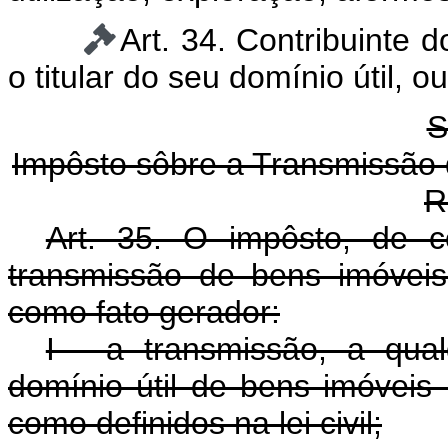
Art. 34. Contribuinte d
o titular do seu domínio útil, o
S
Impôsto sôbre a Transmissão d
R
Art. 35. O impôsto, de 
transmissão de bens imóveis 
como fato gerador:
I - a transmissão, a qual
domínio útil de bens imóveis 
como definidos na lei civil;