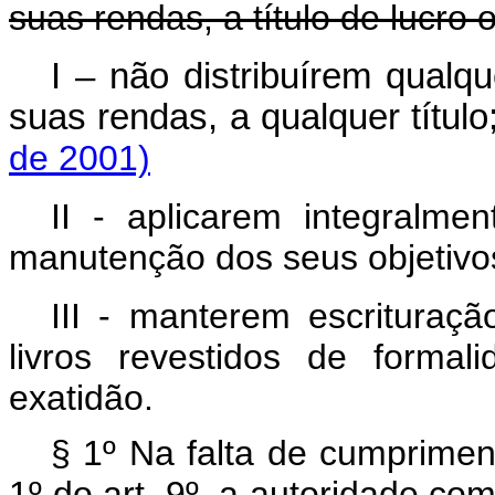
suas rendas, a título de lucro 
I – não distribuírem qualq
suas rendas, a qualquer título
de 2001)
II - aplicarem integralme
manutenção dos seus objetivos 
III - manterem escrituraç
livros revestidos de forma
exatidão.
§ 1º Na falta de cumprimen
1º do art. 9º, a autoridade c