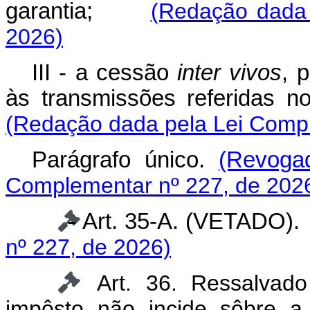
garantia;
(Redação dada 
2026)
III - a cessão
inter vivos
, 
às transmissões referidas no
(Redação dada pela Lei Compl
Parágrafo único.
(Revoga
Complementar nº 227, de 202
Art. 35-A. (VETAD
nº 227, de 2026)
Art. 36. Ressalvado
impôsto não incide sôbre a