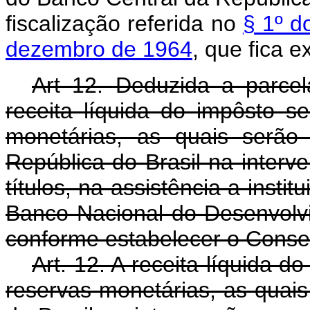
fiscalização referida no
§ 1º d
dezembro de 1964
, que fica ex
Art 12. Deduzida a parcela
receita líquida do impôsto s
monetárias, as quais serão
República do Brasil na inter
títulos, na assistência a insti
Banco Nacional do Desenvolv
conforme estabelecer o Conse
Art. 12. A receita líquida 
reservas monetárias, as quais