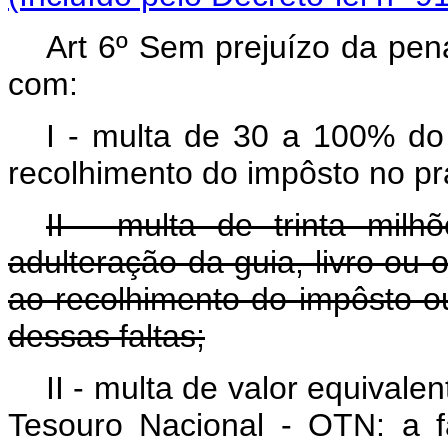
Art 6º Sem prejuízo da pen
com:
I - multa de 30 a 100% do 
recolhimento do impôsto no pr
II - multa de trinta milhõ
adulteração da guia, livro ou 
ao recolhimento do impôsto ou
dessas faltas;
II - multa de valor equival
Tesouro Nacional - OTN: a fa