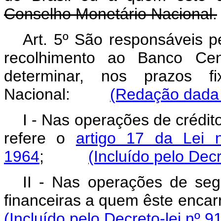
Conselho Monetário Nacional.
Art. 5º São responsáveis p
recolhimento ao Banco Cen
determinar, nos prazos f
Nacional:
(Redação dada p
I - Nas operações de crédito
refere o
artigo 17 da Lei
1964
;
(Incluído pelo Decr
II - Nas operações de segu
financeiras a quem êste en
(Incluído pelo Decreto-lei nº 9