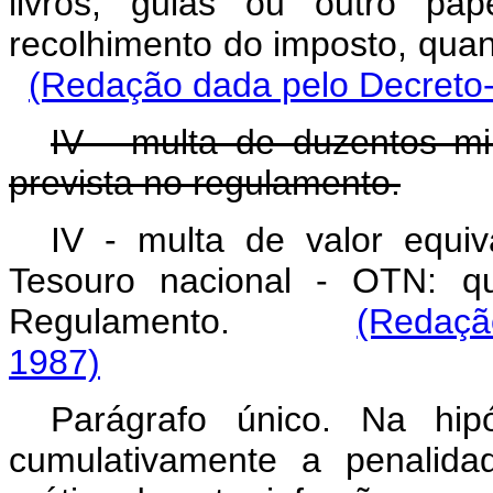
livros, guias ou outro pap
recolhimento do imposto, qu
(Redação dada pelo Decreto-l
IV - multa de duzentos mil
prevista no regulamento.
IV - multa de valor equiv
Tesouro nacional - OTN: qu
Regulamento.
(Redação
1987)
Parágrafo único. Na hip
cumulativamente a penalida