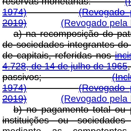
reservas monetárias:
(
1974)
(Revogado 
2019)
(Revogado pela 
a) na recomposição do patr
de sociedades integrantes do
de capitais, referidas nos
inci
4.728, de 14 de julho de 1965
passivos;
(Inc
1974)
(Revogado 
2019)
(Revogado pela 
b) no pagamento total ou 
instituições ou sociedades
mediante as competentes