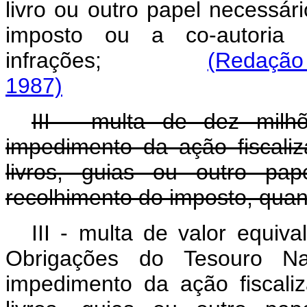
livro ou outro papel necessár
imposto ou a co-autoria 
infrações;
(Redação 
1987)
III - multa de dez milh
impedimento da ação fiscali
livros, guias ou outro pap
recolhimento do imposto, quand
III - multa de valor equiv
Obrigações do Tesouro N
impedimento da ação fiscali