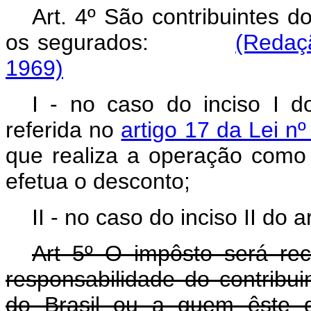
Art. 4º São contribuintes 
os segurados:
(Redaçã
1969)
I - no caso do inciso I do 
referida no
artigo 17 da Lei n
que realiza a operação como 
efetua o desconto;
II - no caso do inciso II do 
Art 5º O impôsto será rec
responsabilidade do contribu
do Brasil ou a quem êste d