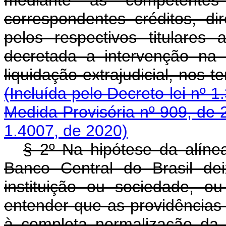
correspondentes créditos, di
pelos respectivos titulares
decretada a intervenção na 
liquidação extrajudicial, 
(Incluída pelo Decreto-lei nº 1
Medida Provisória nº 909, de 
1.4007, de 2020)
§ 2º Na hipótese da alínea
Banco Central do Brasil de
instituição ou sociedade, ou
entender que as providência
à completa normalizaç