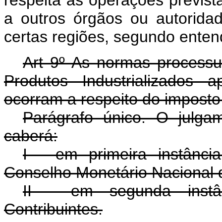
a outros órgãos ou autorid
certas regiões, segundo enten
Art 9º As normas processu
Produtos Industrializados a
ocorram a respeito do imposto 
Parágrafo único. O julgam
caberá:
I - em primeira instânc
Conselho Monetário Nacional 
II - em segunda instâ
Contribuintes.