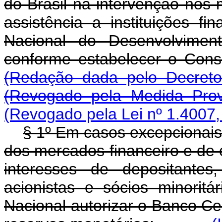
do Brasil na intervenção nos 
assistência a instituições fi
Nacional do Desenvolvimen
conforme estabelecer o 
(Redação dada pelo Decreto-
(Revogado pela Medida Prov
(Revogado pela Lei nº 1.4007,
§ 1º Em casos excepcionais
dos mercados financeiro e de c
interesses de depositantes
acionistas e sócios minorit
Nacional autorizar o Banco Cen