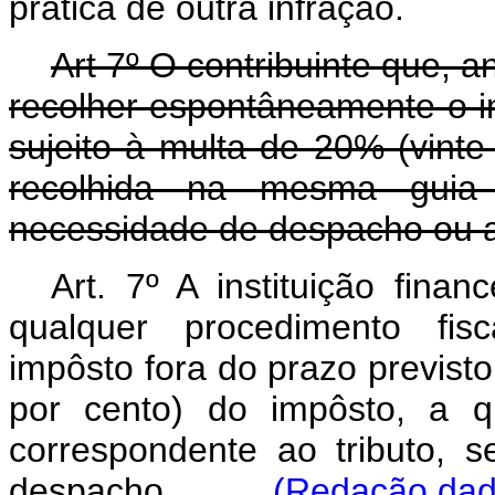
prática de outra infração.
Art 7º O contribuinte que, a
recolher espontâneamente o im
sujeito à multa de 20% (vinte
recolhida na mesma guia 
necessidade de despacho ou a
Art. 7º A instituição fina
qualquer procedimento fis
impôsto fora do prazo previsto,
por cento) do impôsto, a q
correspondente ao tributo, 
despacho.
(Redação dada