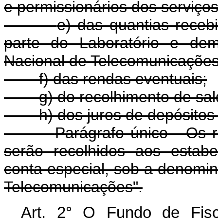
e permissionários dos serviço
e) das quantias receb
parte do Laboratório e dem
Nacional de Telecomunicações
f) das rendas eventuais;
g) do recolhimento de sal
h) dos juros de depósitos
Parágrafo único - Os r
serão recolhidos aos estabe
conta especial, sob a denomi
Telecomunicações".
Art. 2° O Fundo de Fisc