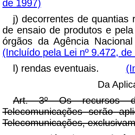
de 1997)
j) decorrentes de quantias
de ensaio de produtos e pela
órgãos da Agência Nac
(Incluído pela Lei nº 9.472, de
l) rendas eventuais.
(I
Da Apli
Art. 3º Os recursos 
Telecomunicações serão apl
Telecomunicações, exclusivam