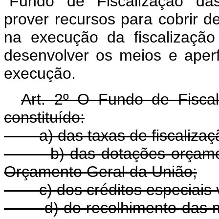
"Fundo de Fiscalização das
prover recursos para cobrir d
na execução da fiscalização
desenvolver os meios e aperf
execução.
Art. 2º O Fundo de Fisca
constituído:
a) das taxas de fiscalizaç
b) das dotações orçame
Orçamento Geral da União;
c) dos créditos especiais
d) do recolhimento das 