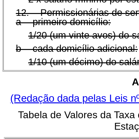
12. Permissionárias de ser
a - primeiro domicílio:
1/20 (um vinte avos) do s
b - cada domicílio adicional:
1/10 (um décimo) do salá
A
(Redação dada pelas Leis nº
Tabela de Valores da Taxa 
Esta