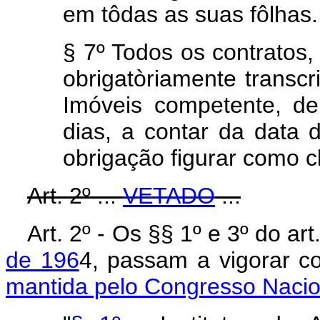
em tôdas as suas fôlhas.
§ 7º Todos os contratos, 
obrigatòriamente transcr
Imóveis competente, de
dias, a contar da data 
obrigação figurar como cl
Art. 2º ...
VETADO
...
Art. 2º - Os §§ 1º e 3º do ar
de 196
4, passam a vigora
mantida pelo Congresso Nacio