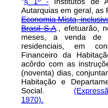
"
§ 1º -
Institutos de 
Autarquias em geral, a
Economia Mista, inclusiv
Brasil S.A
., efetuarão,
meses, a venda de s
residenciais, em c
Financeiro da Habitaç
acôrdo com as instruçõ
(noventa) dias, conjunt
Habitação e Departame
Social.
(Express
1970).