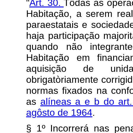
"
Art. 30.
Tôdas as opera
Habitação, a serem real
paraestatais e socieda
haja participação major
quando não integrant
Habitação em financi
aquisição de unida
obrigatòriamente corrigi
normas fixados na conf
as
alíneas a e b do art
agôsto de 1964
.
§ 1º Incorrerá nas pena