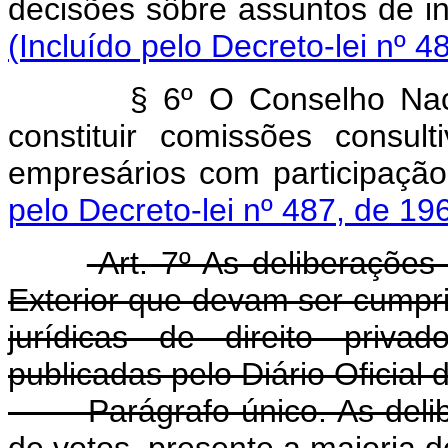
decisões sôbre assuntos de
(Incluído pelo Decreto-lei nº 4
§ 6º O Conselho Nac
constituir comissões consul
empresários com partic
pelo Decreto-lei nº 487, de 19
Art. 7º As deliberaçõe
Exterior que devam ser cumpri
jurídicas de direito priva
publicadas pelo Diário Oficial 
Parágrafo único. As del