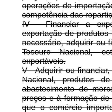
operações de importação
competência das reparti
IV - Financiar a exp
exportação de produtos 
necessário, adquirir ou 
Tesouro Nacional, es
exportáveis.
V - Adquirir ou financia
Nacional, produtos de
abastecimento do merca
preços e à formação de
que o comércio import