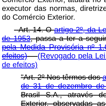
executor das normas, diretri
do Comércio Exterior.
Art. 14. O
artigo 2º, da 
de 1953
, passa a ter a segui
pela Medida Provisória nº 1
efeitos)
(Revogado pela Lei
de efeitos)
"Art. 2º Nos têrmos dos
a
de 31 de dezembro de
Brasil S.A., através 
Exterior, observadas as