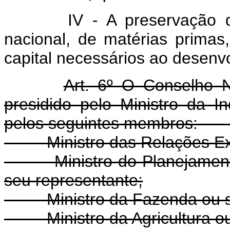
IV - A preservação do s
nacional, de matérias primas
capital necessários ao desenv
Art. 6º O Conselho N
presidido pelo Ministro da I
pelos seguintes membr
- Ministro das Relações Exte
- Ministro do Planejament
seu representante;
- Ministro da Fazenda ou se
- Ministro da Agricultura ou