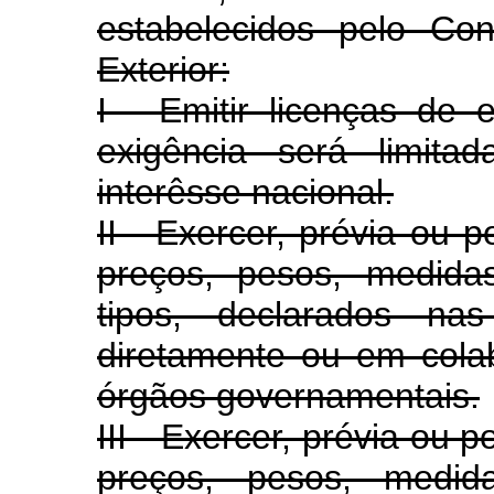
estabelecidos pelo Co
Exterior:
I - Emitir licenças de 
exigência será limita
interêsse nacional.
II - Exercer, prévia ou p
preços, pesos, medidas
tipos, declarados na
diretamente ou em cola
órgãos governamentais.
III - Exercer, prévia ou 
preços, pesos, medid