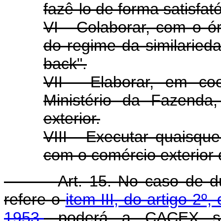
fazê-lo de forma satisfató
VI - Colaborar, com o ó
do regime da similarie
back".
VII - Elaborar, em c
Ministério da Fazenda,
exterior.
VIII - Executar quaisqu
com o comércio exterior 
Art. 15. No caso de 
refere o
item III, do artigo 2
1953,
poderá a CACEX soli