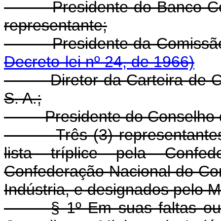
- Presidente do Banco Cent
representante;
- Presidente da Comiss
Decreto-lei nº 24, de 1966)
- Diretor da Carteira de Co
S. A.;
- Presidente do Conselho de
- Três (3) representantes d
lista tríplice pela Confed
Confederação Nacional do Co
Indústria, e designados pelo M
§ 1º Em suas faltas o