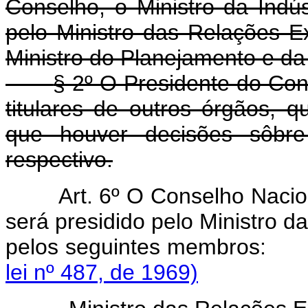
Conselho, o Ministro da Indús
pelo Ministro das Relações Ex
Ministro do Planejamento e d
§ 2º O Presidente do Con
titulares de outros órgãos, 
que houver decisões sôbre
respectivo.
Art. 6º O Conselho Naci
será presidido pelo Ministro d
pelos seguintes mem
lei nº 487, de 1969)