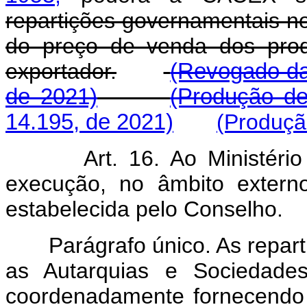
repartições governamentais no
do preço de venda dos prod
exportador.
(Revogado da
de 2021)
(Produção de
14.195, de 2021)
(Produçã
Art. 16. Ao Ministéri
execução, no âmbito externo
estabelecida pelo Conselho.
Parágrafo único. As reparti
as Autarquias e Sociedades
coordenadamente fornecendo