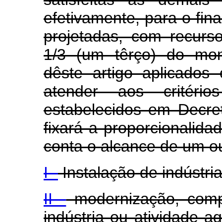
efetivamente, para o fin
projetadas, com recurso
1/3 (um têrço) do mon
dêste artigo aplicados 
atender aos critéri
estabelecidos em Decre
fixará a proporcionalida
conta o alcance de um ou
I -
Instalação de indústri
II -
modernização, comp
indústria ou atividade a