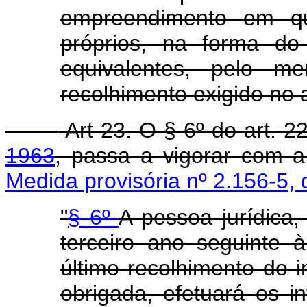
empreendimento em qu
próprios, na forma do
equivalentes, pelo m
recolhimento exigido no a
Art 23. O § 6º do art. 
1963
, passa a vigorar com 
Medida provisória nº 2.156-5,
"
§ 6º
A pessoa jurídica
terceiro ano seguinte
último recolhimento do 
obrigada, efetuará os i