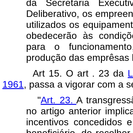
da Secretaria Execut
Deliberativo, os empree
utilizados os equipament
obedecerão às condiçõe
para o funcionamento,
produção das emprêsas b
Art 15. O art . 23 da
L
1961
, passa a vigorar com a s
"
Art. 23.
A transgress
no artigo anterior impli
incentivos concedidos 
beneficiário, de recolhe