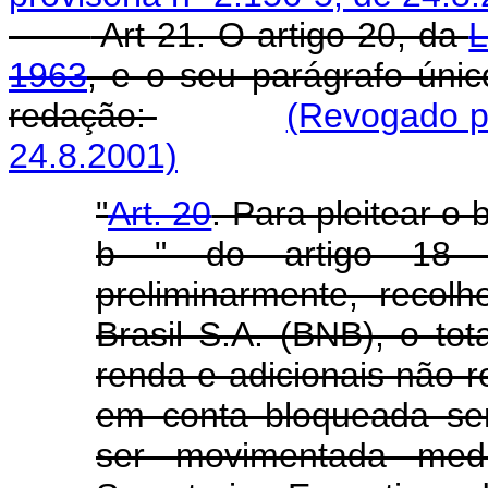
Art 21. O artigo 20, da
L
1963
, e o seu parágrafo úni
redação:
(Revogado pe
24.8.2001)
"
Art. 20
. Para pleitear o 
b " do artigo 18 a
preliminarmente, reco
Brasil S.A. (BNB), o to
renda e adicionais não re
em conta bloqueada se
ser movimentada medi