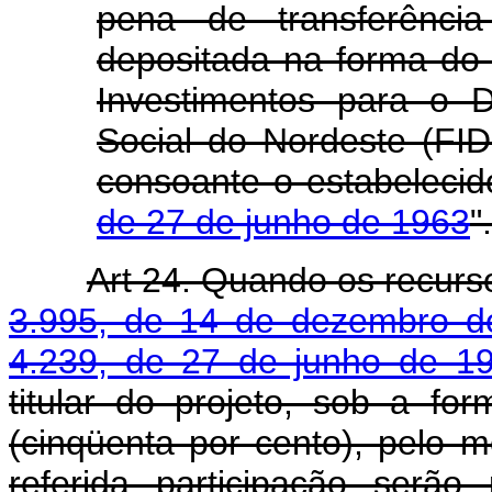
pena de transferênci
depositada na forma do 
Investimentos para o 
Social do Nordeste (FID
consoante o estabeleci
de 27 de junho de 1963
".
Art 24. Quando os recurs
3.995, de 14 de dezembro d
4.239, de 27 de junho de 1
titular do projeto, sob a fo
(cinqüenta por cento), pelo 
referida participação serão 