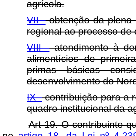
agrícola.
VII -
obtenção da plena i
regional ao processo de 
VIII -
atendimento à de
alimentícios de primei
primas básicas consi
desenvolvimento do Nord
IX -
contribuição para a 
quadro institucional da ag
Art 19. O contribuinte q
no
artigo 18, da Lei nº 4.2