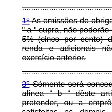
........................................
1º
As emissões de obriga
" a " supra, não poderão
5% (cinco por cento) 
renda e adicionais nã
exercício anterior.
........................................
3º
Sòmente será concedi
alínea " b " dêste art
pretender, ou a emprês
satisfeitas as demais 