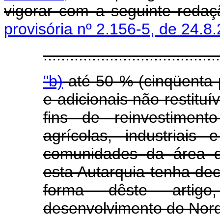
vigorar com a seguinte reda
provisória nº 2.156-5, de 24.8
........................................
"b)
até 50 % (cinqüenta 
e adicionais não restituí
fins de reinvestiment
agrícolas, industriais
comunidades da área 
esta Autarquia tenha dec
forma dêste artig
desenvolvimento do Nord