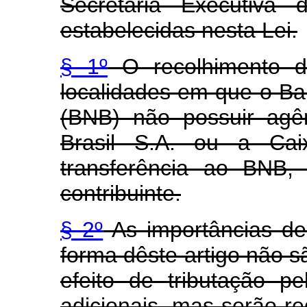
Secretaria Executiva
estabelecidas nesta Lei.
§ 1º
O recolhimento de
localidades em que o Ba
(BNB) não possuir agê
Brasil S.A. ou a Cai
transferência ao BNB,
contribuinte.
§ 2º
As importâncias dep
forma dêste artigo não s
efeito de tributação 
adicionais, mas serão r