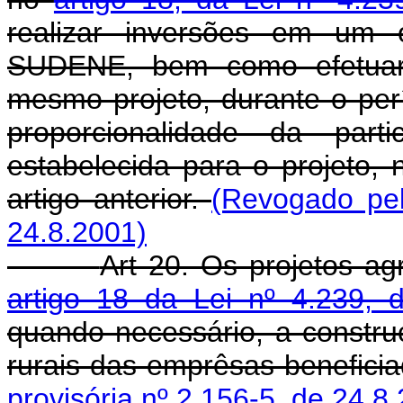
realizar inversões em um 
SUDENE, bem como efetuar
mesmo projeto, durante o per
proporcionalidade da parti
estabelecida para o projeto,
artigo anterior.
(Revogado pel
24.8.2001)
Art 20. Os projetos ag
artigo 18 da Lei nº 4.239,
quando necessário, a constru
rurais das emprêsas benefici
provisória nº 2.156-5, de 24.8