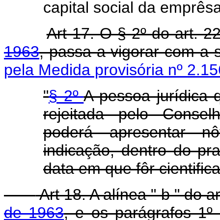
capital social da emprêsa
Art 17. O § 2º do art. 
1963
, passa a vigorar com a 
pela Medida provisória nº 2.15
"
§ 2º
A pessoa jurídica 
rejeitada pelo Conse
poderá apresentar n
indicação, dentro do p
data em que fôr cientific
Art 18. A alínea " b " do a
de 1963
, e os parágrafos 1º