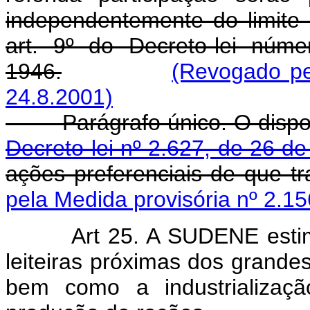
independentemente do limite 
art. 9º do Decreto-lei núm
1946.
(Revogado pe
24.8.2001)
Parágrafo único. O dispo
Decreto-lei nº 2.627, de 26 d
ações preferenciais de que tr
pela Medida provisória nº 2.15
Art 25. A SUDENE esti
leiteiras próximas dos grande
bem como a industrializaçã