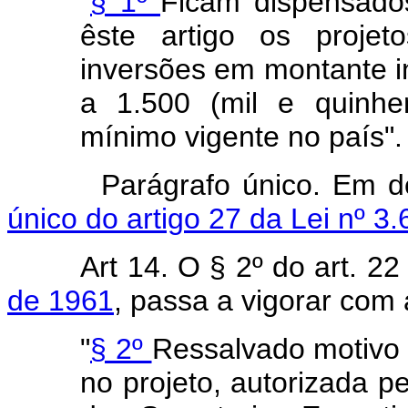
"
§ 1º
Ficam dispensados
êste artigo os proje
inversões em montante in
a 1.500 (mil e quinhe
mínimo vigente no país".
Parágrafo único. Em d
único do artigo 27 da Lei nº 3
Art 14. O § 2º do art. 2
de 1961
, passa a vigorar com
"
§ 2º
Ressalvado motivo 
no projeto, autorizada 