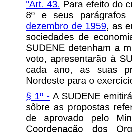
"Art. 43.
Para efeito do c
8º e seus parágrafo
dezembro de 1959
, as e
sociedades de economi
SUDENE detenham a mai
voto, apresentarão à S
cada ano, as suas pr
Nordeste para o exercíci
§ 1º -
A SUDENE emitirá,
sôbre as propostas refer
de aprovado pelo Mini
Coordenação dos Org