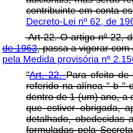
contribuinte em conta es
Decreto-Lei nº 62, de 19
Art 22. O artigo nº 22, 
de 1963
, passa a vigorar com
pela Medida provisória nº 2.15
"
Art. 22.
Para efeito de 
referido na alínea " b " 
dentro de 1 (um) ano, a 
que estiver obrigada, 
detalhado, obedecidas a
formuladas pela Secret